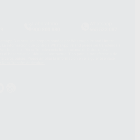
Laboratorio
Whatsapp
39
900 800 880
665 533 087
hatsApp Business son proporcionados por WhatsApp Ireland Limited
. La información que controla WhatsApp Ireland puede ser transferida a
acebook Inc.. Dicha Transferencia Internacional de Datos ofrece
 al basarse en la Cláusula Contractual Tipo para la transferencia de
terceros países. Puede ampliar la información en el siguiente enlace:
s Data Transfer Addendum
.