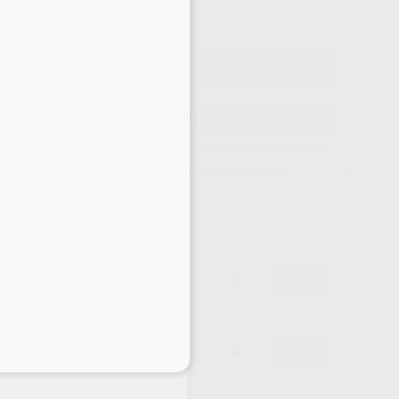
o con IVA incluido 56,95 €
ELEGIR MODELO
15 días para cambiar de opinión salvo anestesias
49,55 €
-
+
47,07 €
49,55 €
-
+
eciales
47,07 €