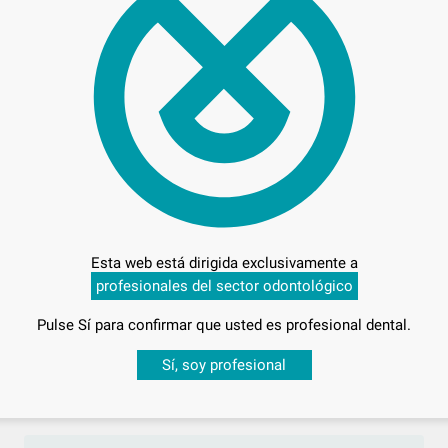
Preci
Entrega en 24h
Esta web está dirigida exclusivamente a
profesionales del sector odontológico
Pulse Sí para confirmar que usted es profesional dental.
Desbloquea todas tus ventajas
Sí, soy profesional
sesión
para disfrutar de todos tus
descuentos y condiciones esp