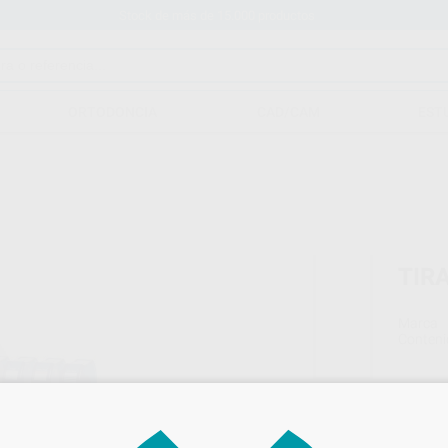
Stock de más de 15.000 productos
ORTODONCIA
CAD/CAM
EST
TIR
Marca
Conteni
49,