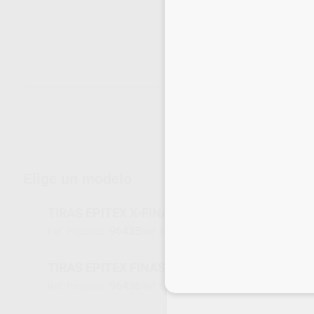
Envíos gratuitos desde 110€
Elige un modelo
TIRAS EPITEX X-FINAS 10M ROJO
96435
000408
Ref. Proclinic
Ref. fabricante
TIRAS EPITEX FINAS 10M GRIS
Inicia 
96436
000406
Ref. Proclinic
Ref. fabricante