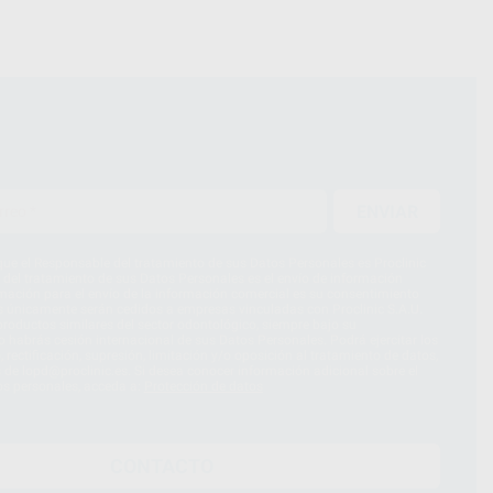
ENVIAR
ue el Responsable del tratamiento de sus Datos Personales es Proclinic
d del tratamiento de sus Datos Personales es el envío de información
imación para el envío de la información comercial es su consentimiento
s únicamente serán cedidos a empresas vinculadas con Proclinic S.A.U.
roductos similares del sector odontológico, siempre bajo su
 habrás cesión internacional de sus Datos Personales. Podrá ejercitar los
 rectificación, supresión, limitación y/o oposición al tratamiento de datos,
és de lopd@proclinic.es. Si desea conocer información adicional sobre el
os personales, acceda a:
Protección de datos
CONTACTO