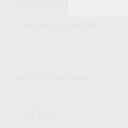
TIRAS EPITEX GRUESA 10M AZUL
96437
000405
Ref. Proclinic
Ref. fabricante
TIRAS EPITEX MEDIA 10M VERDE
96438
000407
Ref. Proclinic
Ref. fabricante
Características del producto
Proclinic informa:
Tiras de acabo y pulido apropiadas para todos los ionómeros de