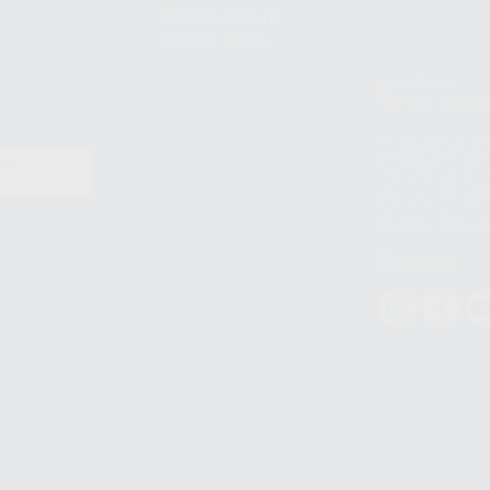
Material para
estudiantes
Clínica
900 393 9
Los servicios de W
(WhatsApp Ireland)
EN
WhatsApp LLC y a F
E
garantías adecuadas
datos personales a 
WhatsApp Busines
Síguenos