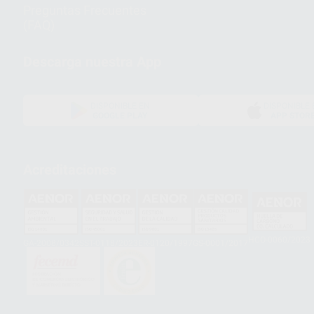
Preguntas Frecuentes
(FAQ)
Descarga nuestra App
DISPONIBLE EN
DISPONIBLE 
GOOGLE PLAY
APP STOR
Acreditaciones
HCO-0060/2023
GA-2008/0342
SST-0118/2023
ER-0120/1997
GS-0001/2017