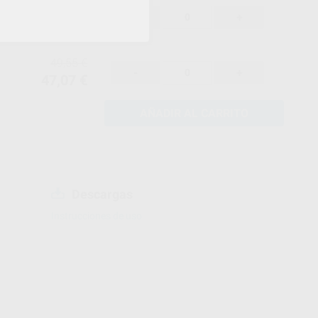
49,55 €
-
+
47,07 €
49,55 €
-
+
47,07 €
AÑADIR AL CARRITO
Descargas
Instrucciones de uso