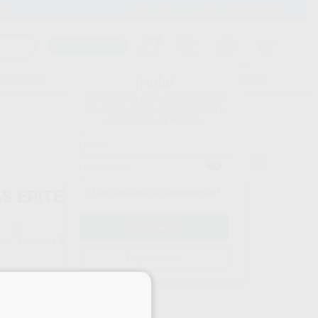
900 393 939
Envíos gratuitos desde 110€
Llama GRATIS a Clínica
Carrito mágico
UDIANTES
FOLLETOS
FORMACIONES
¡Hola!
Inicia sesión para ver los precios
del carrito con tus condiciones y
descuentos aplicados.
¿Has olvidado tu contraseña?
AS EPITEX
GC
do
1 unidad de 10 m
Registrarme
Precio web
×
47
,07
€
55 €