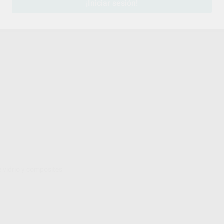
¡Iniciar sesión!
 vidrio y composites