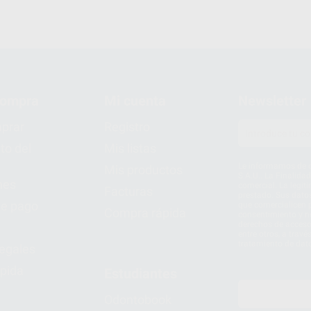
compra
Mi cuenta
Newsletter
prar
Registro
to del
Mis listas
Le informamos de q
Mis productos
S.A.U.. La Finalida
nes
comercial. La legit
Facturas
prestado. Sus dato
e pago
que comercialicen p
Compra rápida
consentimiento y no
derechos de acceso,
entre otros, a trav
tratamiento de dat
legales
pida
Estudiantes
Odontobook