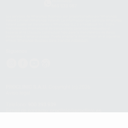
Whatsapp
665 533 087
Los servicios de WhatsApp Business son proporcionados por WhatsApp
Ireland Limited (WhatsApp Ireland). La información que controla WhatsApp
Ireland puede ser transferida a WhatsApp LLC y a Facebook Inc.. Dicha
Transferencia Internacional de Datos ofrece garantías adecuadas al
basarse en la Cláusula Contractual Tipo para la transferencia de datos
personales a terceros países. Puede ampliar la información en el siguiente
enlace:
WhatsApp Business Data Transfer Addendum
.
Síguenos
PROCLINIC S.A.U.
Copyright (c) 2026
Aviso legal
Teléfono:
900 393 939
E-mail de contacto:
proclinic@proclinic.es
Condiciones Generales de Contratación
y
Política