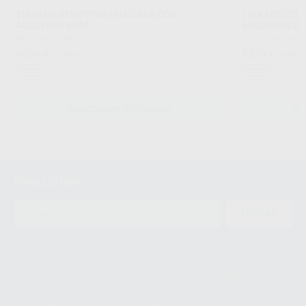
TIRAS DE STRIPPING UNA CARA CON
TIRAS DE STR
AGUJEROS 6MM
AGUJEROS 3
PROCLINIC
|
Ref. Grupo
PROCLINIC
|
Ref.
65
53
,54
€
72,44 €
,91
€
59,59 
Oferta
Oferta
SELECCIONAR REFERENCIA
SE
Newsletter
ENVIAR
Le informamos de que el Responsable del tratamiento de sus Datos
Personales es Proclinic S.A.U.. La Finalidad del tratamiento de sus Datos
Personales es el envío de información comercial. La legitimación para el
envío de la información comercial es su consentimiento prestado. Sus
datos únicamente serán cedidos a empresas vinculadas con Proclinic
S.A.U. que comercialicen productos similares del sector odontológico,
siempre bajo su consentimiento y no habrás cesión internacional de sus