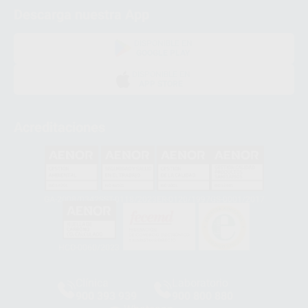
Descarga nuestra App
DISPONIBLE EN
GOOGLE PLAY
DISPONIBLE EN
APP STORE
Acreditaciones
GA-2008/0342
SST-0118/2023
ER-0120/1997
GS-0001/2017
HCO-0060/2023
Clínica
Laboratorio
900 393 939
900 800 880