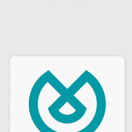
×
Oferta
TIRAS DE STRIPPING UNA CARA CON AGUJEROS 4MM
Marca
PROCLINIC
Contenido
10 unidades
Oferta
54,62 €
Comprando
1 unidad
te ahorras el
10%
Precio web
¡Mejor oferta!