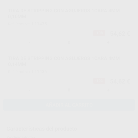
TIRA DE STRIPPING CON AGUJEROS 1CARA 4MM
0,10MM
L11435
Ref. Proclinic
54,62 €
-10%
-
+
TIRA DE STRIPPING CON AGUJEROS 1CARA 4MM
0,14MM
L11436
Ref. Proclinic
54,62 €
-10%
-
+
AÑADIR AL CARRITO
Características del producto
Proclinic informa: