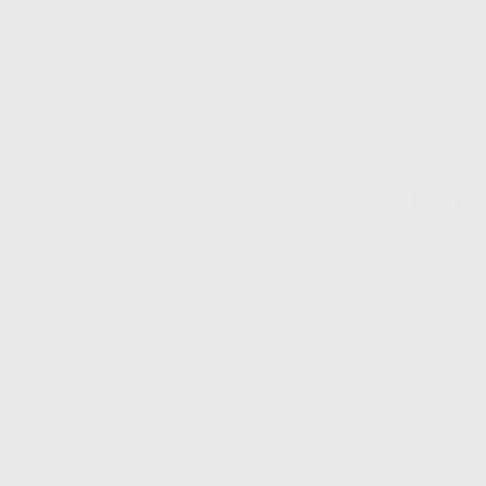
Los servicios de W
(WhatsApp Ireland)
EN
WhatsApp LLC y a F
E
garantías adecuadas
datos personales a 
WhatsApp Busines
Síguenos
Teléfono:
900 393 939
Co