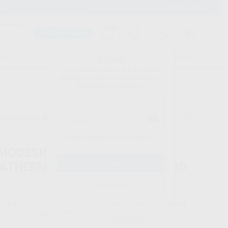
900 393 939
Envíos gratuitos desde 110€
Llama GRATIS a Clínica
Carrito mágico
UDIANTES
FOLLETOS
FORMACIONES
¡Hola!
Inicia sesión para ver los precios
del carrito con tus condiciones y
descuentos aplicados.
escuentos adicionales
¿Has olvidado tu contraseña?
MODESINFECTADORA
ATHERM 10 EVOLUTION DTB 230
Registrarme
MELAG
Ref. Proclinic
94294
do
1 MELAtherm 10 Evolution DTB 1 Lector de tarjetas CF 1 MELAcontrol Wash Check (100 indicadores) 1 Soporte Wash Check para limpieza externa 1 MEtherm 51 limpiador enzimático ligeramente alcalino 1 MEtherm 61 abrillantador 1 MEtherm 55 C neutralizador a base de ácido cítrico
Ref. fabricante
SETME20021