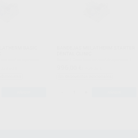
LATHERM BASIC
BANDEJAS MELATHERM STARTER
C
DENTAL CLINIC
Envase 1 Cesto base sin carril de inyectores 1
y 1 Soporte universal Flex 2 3
Soporte universal Flex 3 1 Cesta Flex 3 1 Cesta
996
,00
€
.233,00 €
1.405,00 €
100 (27,5 x 17,6 x 3,0 cm) 1
para piezas pequeñas Estándar
adicionales
Sin descuentos adicionales
icular 1 Cesto para
iezas
-
+
AÑADIR
AÑADIR