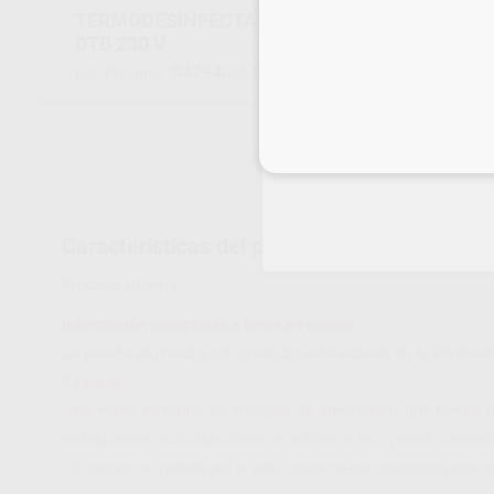
TERMODESINFECTADORA MELATHERM 10 EV
DTB 230 V
94294
SETME20021
Ref. Proclinic
Ref. fabricante
Inicia 
Características del producto
Proclinic informa:
Información importante a tener en cuenta
La puesta en marcha del producto está incluida en la Penínsul
Baleares.
• No están incluidos los trabajos de adecuación que fueran n
instalaciones, actualizaciones de software, etc.) para la corre
• Si tramita su pedido por la web, contacte con nosotros para c