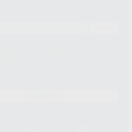
ENVIAR
ue el Responsable del tratamiento de sus Datos Personales es Proclinic
d del tratamiento de sus Datos Personales es el envío de información
imación para el envío de la información comercial es su consentimiento
s únicamente serán cedidos a empresas vinculadas con Proclinic S.A.U.
roductos similares del sector odontológico, siempre bajo su
 habrás cesión internacional de sus Datos Personales. Podrá ejercitar los
 rectificación, supresión, limitación y/o oposición al tratamiento de datos,
és de lopd@proclinic.es. Si desea conocer información adicional sobre el
os personales, acceda a:
Protección de datos
CONTACTO
Laboratorio
Whatsapp
39
900 800 880
665 533 087