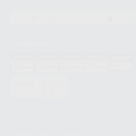
DISPONIBLE EN
DISPONIBLE 
GOOGLE PLAY
APP STOR
Acreditaciones
HCO-0060/2023
GA-2008/0342
SST-0118/2023
ER-0120/1997
GS-0001/2017
PROCLINIC S.A.U.
Copyright (c) 2026