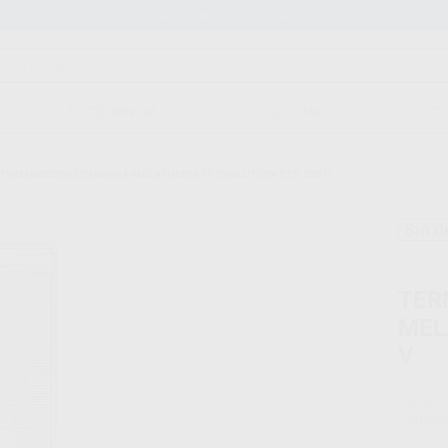
Stock de más de 15.000 productos
ORTODONCIA
CAD/CAM
EST
TERMODESINFECTADORA MELATHERM 10 EVOLUTION DTB 230 V
Sin d
TER
MEL
V
Marca
Conteni