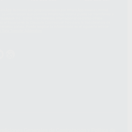
hatsApp Business son proporcionados por WhatsApp Ireland Limited
. La información que controla WhatsApp Ireland puede ser transferida a
acebook Inc.. Dicha Transferencia Internacional de Datos ofrece
 al basarse en la Cláusula Contractual Tipo para la transferencia de
terceros países. Puede ampliar la información en el siguiente enlace:
s Data Transfer Addendum
.
ndiciones Generales de Contratación
y
Política de