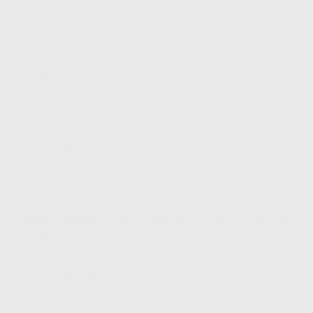
do, referencias: 94295/94296/94297/94298
aciones hacia el futuro
10, como el secado activo, la toma integrada de los agentes de
ional. Las termodesinfectadoras MELAtherm 10 Evolution ofrecen
scontaminación de instrumentos aún más eficientes. MELAtherm 10
an pantalla inteligente táctil presenta un concepto de operación
 de la termodesinfectadora sea más fácil que nunca.
10 Evolution sea única:
enjuague para hasta un 44% más de mejora en la limpieza de los