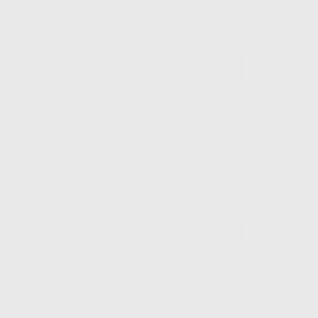
compra
Mi cuenta
Newsletter
prar
Registro
to del
Mis listas
Le informamos de q
Mis productos
S.A.U.. La Finalida
nes
comercial. La legit
Facturas
prestado. Sus dato
e pago
que comercialicen p
Compra rápida
consentimiento y no
derechos de acceso,
entre otros, a trav
tratamiento de dat
legales
pida
Estudiantes
Odontobook
Material para
estudiantes
Clínica
900 393 9