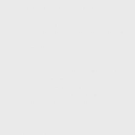
Conexión eléctrica: 230 V, 50 Hz, 16 A / 60 Hz'
Pida asesoramiento para configurar su equipo.
Cestas y soportes no incluidos. Se deben comprar por separa
MELAtherm 10 Evolution
Descontaminación de instrumentos aún más eficiente con innov
Además de los aspectos destacados del producto MELAtherm 
limpieza y las interfaces de documentación sin coste adic
innovaciones totalmente nuevas para flujos de trabajo de de
Evolution establece nuevos estándares en operaciones: su gr
intuitivo con videos tutoriales útiles y así hacen que el manejo
Estos aspectos destacados del producto hacen que MELAtherm 
La tecnología AquaBoost proporciona una doble presión de 