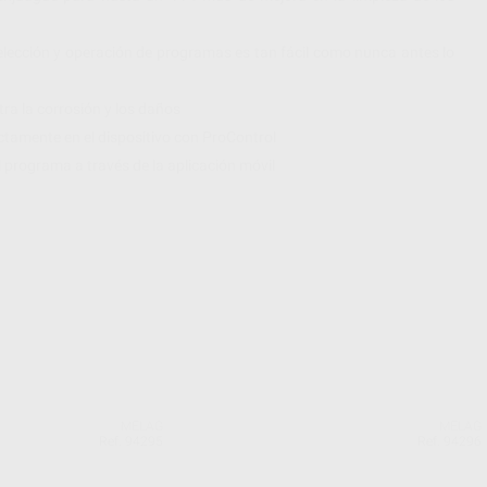
a selección y operación de programas es tan fácil como nunca antes lo
tra la corrosión y los daños
ectamente en el dispositivo con ProControl
 programa a través de la aplicación móvil
MELAG
MELAG
Ref. 94295
Ref. 94296