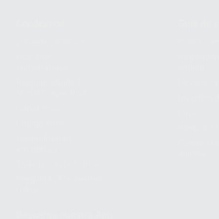
Conócenos
Guía de 
¿Quiénes somos?
Cómo com
Nuestros
Seguimien
compromisos
pedido
Responsabilidad
Devolucio
Social Corporativa
Métodos d
Canal ético
Envío
Código ético
Símbolos 
Sostenibilidad
Compra rá
energética
dientes
Trabaja con nosotros
Preguntas Frecuentes
(FAQ)
Descarga nuestra App