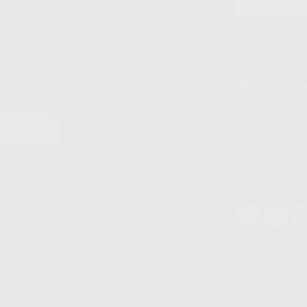
Odontobook
Material para
estudiantes
Clínica
900 393 9
Los servicios de W
(WhatsApp Ireland)
EN
WhatsApp LLC y a F
E
garantías adecuadas
datos personales a 
WhatsApp Busines
Síguenos