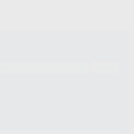
ENVIAR
ue el Responsable del tratamiento de sus Datos Personales es Proclinic
d del tratamiento de sus Datos Personales es el envío de información
imación para el envío de la información comercial es su consentimiento
s únicamente serán cedidos a empresas vinculadas con Proclinic S.A.U.
roductos similares del sector odontológico, siempre bajo su
 habrás cesión internacional de sus Datos Personales. Podrá ejercitar los
 rectificación, supresión, limitación y/o oposición al tratamiento de datos,
és de lopd@proclinic.es. Si desea conocer información adicional sobre el
os personales, acceda a:
Protección de datos