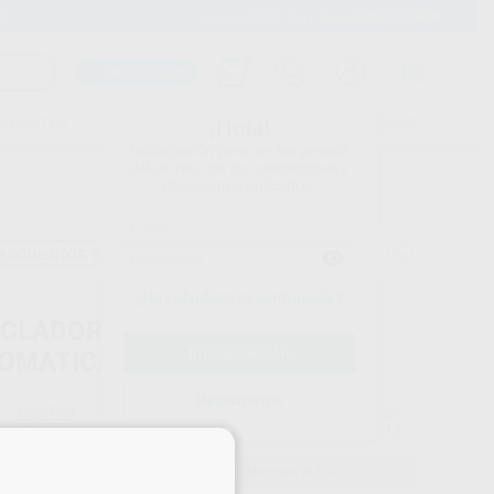
900 393 939
Envíos gratuitos desde 110€
Llama GRATIS a Clínica
Carrito mágico
UDIANTES
FOLLETOS
FORMACIONES
¡Hola!
Inicia sesión para ver los precios
del carrito con tus condiciones y
descuentos aplicados.
escuentos adicionales
¿Has olvidado tu contraseña?
CLADORA DE ALGINATO
OMATICA
Registrarme
MESTRA
Ref. Proclinic
4237
do
1 unidad.
Ref. fabricante
080515
×
403,48 €
Comprando
1 unidad
te ahorras el
5%