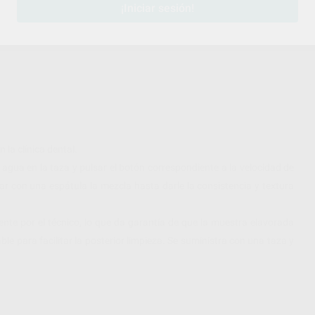
¡Iniciar sesión!
 la clínica dental.
l agua en la taza y pulsar el botón correspondiente a la velocidad de
sar con una espátula la mezcla hasta darle la consistencia y textura
te por el técnico, lo que da garantía de que la muestra elavorada
e para facilitar la posterior limpieza. Se suministra con una taza y