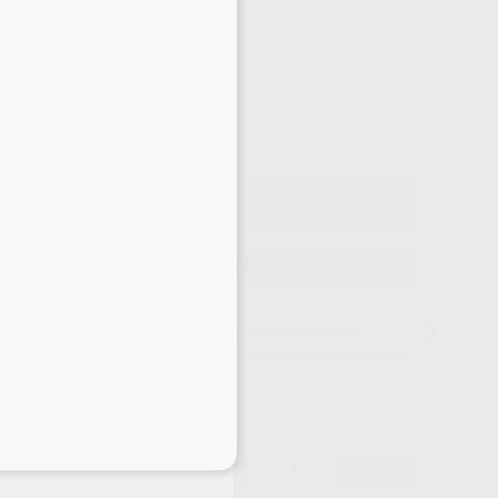
Precio web
-5%
¡Mejor oferta!
403
,48
€
,00 €
Precio con IVA incluido 488,21 €
ELEGIR CANTIDAD
15 días para cambiar de opinión salvo anestesias
eciales
403,48 €
-5%
-
+