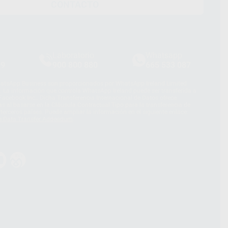
CONTACTO
Laboratorio
Whatsapp
39
900 800 880
665 533 087
hatsApp Business son proporcionados por WhatsApp Ireland Limited
. La información que controla WhatsApp Ireland puede ser transferida a
acebook Inc.. Dicha Transferencia Internacional de Datos ofrece
 al basarse en la Cláusula Contractual Tipo para la transferencia de
terceros países. Puede ampliar la información en el siguiente enlace:
s Data Transfer Addendum
.