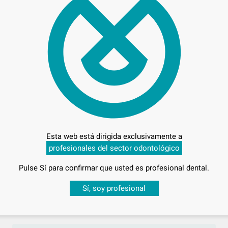
425
Esta web está dirigida exclusivamente a
profesionales del sector odontológico
Entrega en 24h
Pulse Sí para confirmar que usted es profesional dental.
Desbloquea todas tus ventajas
Sí, soy profesional
sesión
para disfrutar de todos tus
descuentos y condiciones esp