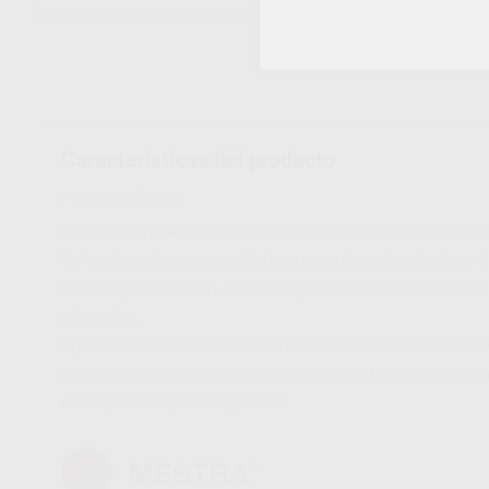
Características del producto
Proclinic informa:
Práctica herramienta para la elaboración de pasta de alginato en
Su funcionamiento es sencillo: basta con depositar el polvo y e
rotación (rápida/lenta). Durante el giro, el usuario puede ama
adecuadas.
El proceso se encuentra en todo momento controlado visualmen
esta en óptimo estado para su aplicación. La taza es desmontabl
una espátula especial de plástico.