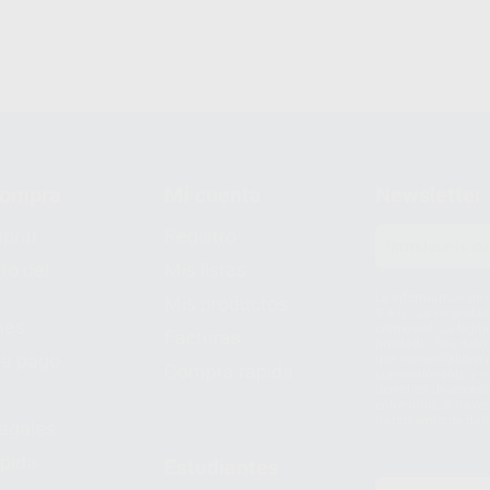
compra
Mi cuenta
Newsletter
prar
Registro
to del
Mis listas
Le informamos de q
Mis productos
S.A.U.. La Finalida
nes
comercial. La legit
Facturas
prestado. Sus dato
e pago
que comercialicen p
Compra rápida
consentimiento y no
derechos de acceso,
entre otros, a trav
tratamiento de dat
legales
pida
Estudiantes