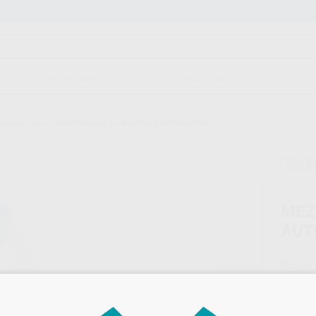
Stock de más de 15.000 productos
ORTODONCIA
CAD/CAM
EST
alginato/yeso
/
MEZCLADORA DE ALGINATO AUTOMATICA
Sin d
MEZ
AUT
Marca
Conteni
Oferta