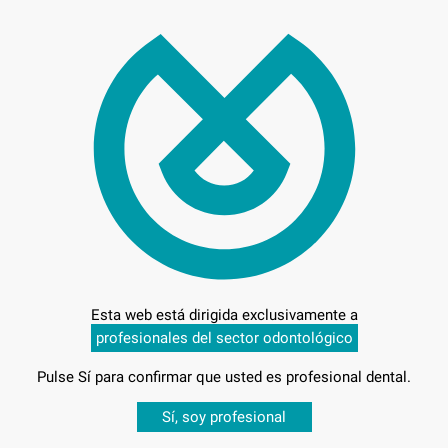
64,
Preci
Entrega en 24h
Esta web está dirigida exclusivamente a
profesionales del sector odontológico
Pulse Sí para confirmar que usted es profesional dental.
Desbloquea todas tus ventajas
Sí, soy profesional