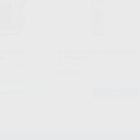
OR POWER
DESCALCIFICADOR CONCENTRADO
30V
1L STEAMER
Envase 1 litro
ramienta tapón de inspección,
10
,96
€
 tubo de agua
adicionales
-
+
ITAR OFERTA
AÑADIR