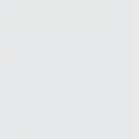
hatsApp Business son proporcionados por WhatsApp Ireland Limited
. La información que controla WhatsApp Ireland puede ser transferida a
acebook Inc.. Dicha Transferencia Internacional de Datos ofrece
 al basarse en la Cláusula Contractual Tipo para la transferencia de
terceros países. Puede ampliar la información en el siguiente enlace:
s Data Transfer Addendum
.
ndiciones Generales de Contratación
y
Política de