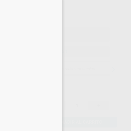
×
60
,94
€
15 €
o con IVA incluido 73,74 €
ELEGIR CANTIDAD
15 días para cambiar de opinión salvo anestesias
64,15 €
-
+
60,94 €
AÑADIR AL CARRITO