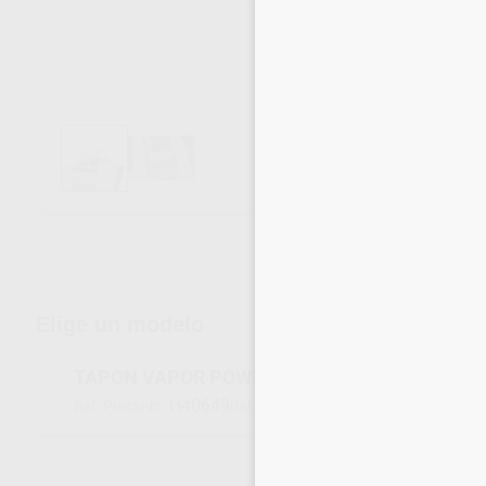
Envíos gratuitos desde 110€
Elige un modelo
TAPON VAPOR POWER STEAMER RENFERT
H40649
900020502
Ref. Proclinic
Ref. fabricante