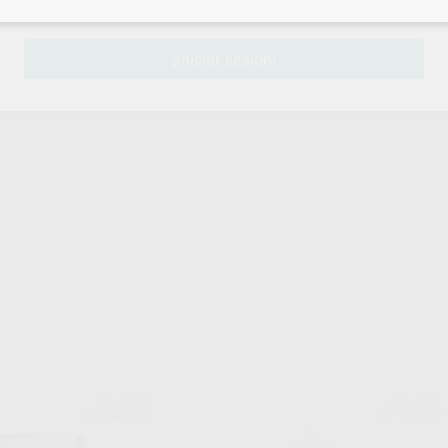
sesión
para disfrutar de todos tus
descuentos y condiciones esp
¡Iniciar sesión!
RENFERT
RENFERT
Ref. H40641
Ref. H40642