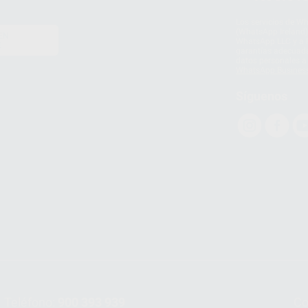
Los servicios de W
(WhatsApp Ireland)
EN
WhatsApp LLC y a F
E
garantías adecuadas
datos personales a 
WhatsApp Busines
Síguenos
Teléfono:
900 393 939
Co