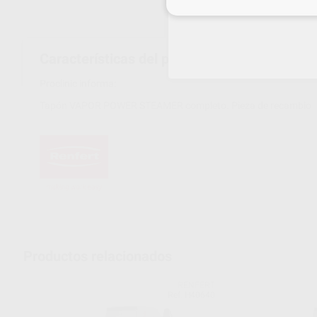
Inicia 
Características del producto
Proclinic informa:
Tapón VAPOR POWER STEAMER completo. Pieza de recambio
Productos relacionados
RENFERT
Ref. H40640