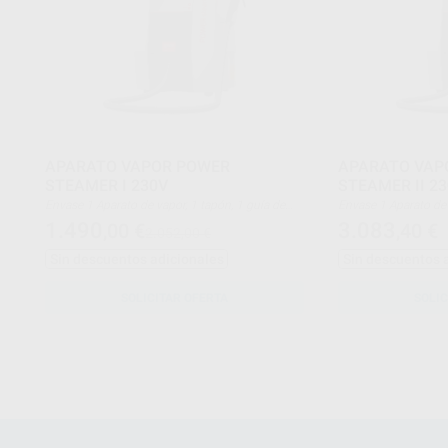
APARATO VAPOR POWER
APARATO VAP
STEAMER I 230V
STEAMER II 2
Envase 1 Aparato de vapor, 1 tapón, 1 guía de
Envase 1 Aparato de vapor, 1 tapón, 1 guía de
inicio rápido, 1 herramienta tapón de inspección,
inicio rápido, 1 her
1.490
3.083
,00
€
,40
€
2.052,00 €
1 juego de juntas
1 juego de juntas, 1
Sin descuentos adicionales
Sin descuentos 
SOLICITAR OFERTA
SOLIC