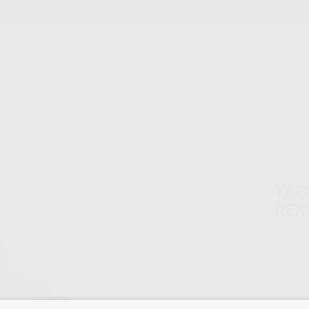
Stock de más de 15.000 productos
ORTODONCIA
CAD/CAM
EST
OR POWER STEAMER RENFERT
TAP
REN
Marca
Conteni