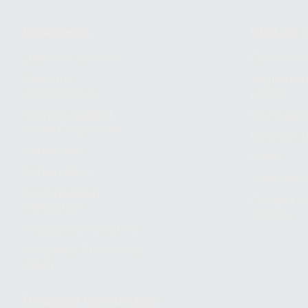
Conócenos
Guía de 
¿Quiénes somos?
Cómo com
Nuestros
Seguimien
compromisos
pedido
Responsabilidad
Devolucio
Social Corporativa
Métodos d
Canal ético
Envío
Código ético
Símbolos 
Sostenibilidad
Compra rá
energética
dientes
Trabaja con nosotros
Preguntas Frecuentes
(FAQ)
Descarga nuestra App