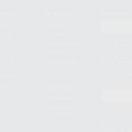
compra
Mi cuenta
Newsletter
prar
Registro
to del
Mis listas
Le informamos de q
Mis productos
S.A.U.. La Finalida
nes
comercial. La legit
Facturas
prestado. Sus dato
e pago
que comercialicen p
Compra rápida
consentimiento y no
derechos de acceso,
entre otros, a trav
tratamiento de dat
legales
pida
Estudiantes
Odontobook
Material para
estudiantes
Clínica
900 393 9