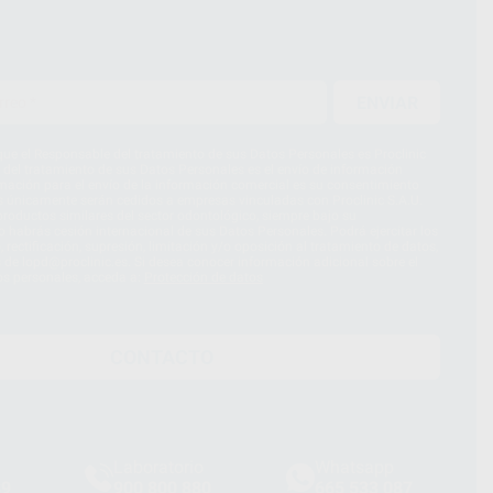
ENVIAR
ue el Responsable del tratamiento de sus Datos Personales es Proclinic
d del tratamiento de sus Datos Personales es el envío de información
imación para el envío de la información comercial es su consentimiento
s únicamente serán cedidos a empresas vinculadas con Proclinic S.A.U.
roductos similares del sector odontológico, siempre bajo su
 habrás cesión internacional de sus Datos Personales. Podrá ejercitar los
 rectificación, supresión, limitación y/o oposición al tratamiento de datos,
és de lopd@proclinic.es. Si desea conocer información adicional sobre el
os personales, acceda a:
Protección de datos
CONTACTO
Laboratorio
Whatsapp
39
900 800 880
665 533 087