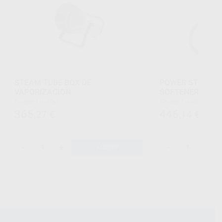
STEAM TUBE BOX DE
POWER STEAME
VAPORIZACION
SOFTENER RENF
Envase 1 unidad
Envase 1 unidad
365
446
,27
€
,14
€
-
+
-
+
AÑADIR