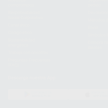
compromisos
pedido
Responsabilidad
Devolucio
Social Corporativa
Métodos d
Canal ético
Envío
Código ético
Símbolos 
Sostenibilidad
Compra rá
energética
dientes
Trabaja con nosotros
Preguntas Frecuentes
(FAQ)
Descarga nuestra App
DISPONIBLE EN
DISPONIBLE 
GOOGLE PLAY
APP STOR