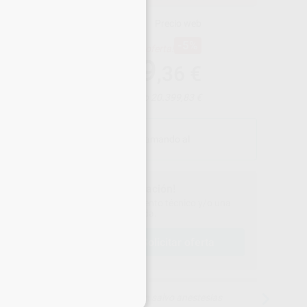
Precio web
-5%
¡Mejor oferta!
16.859
,36
€
746,69 €
Precio con IVA incluido 20.399,83 €
PRODUCTO FINANCIABLE
Fináncialo
hasta en 60 cuotas llamando al
900 39 39 39
¡Solicita más información!
ontáctanos para recibir asesoramiento técnico y/o una
oferta personalizada.
solicitar oferta
lamar al
900 393 939
15 días para cambiar de opinión salvo anestesias
eciales