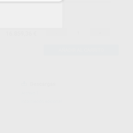
16.859,36 €
-
+
AÑADIR AL CARRITO
Descargas
Archivo 1
Información adicional