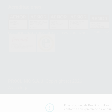
Acreditaciones
HCO-0060/2023
GA-2008/0342
SST-0118/2023
ER-0120/1997
GS-0001/2017
PROCLINIC S.A.U.
Copyright (c) 2026
Aviso legal
En el sitio web de Proclinic utiliza
conforme a tus preferencias, analiz