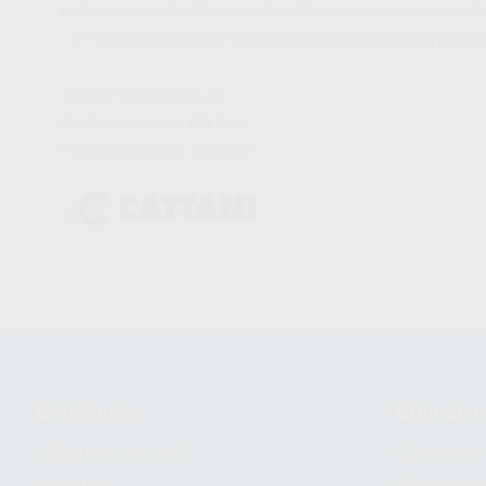
instalaciones, actualizaciones de software, etc.) para la corre
• Si tramita su pedido por la web, contacte con nosotros para c
Tándem Turbo Smart 2V
Caudal máximo: 3.400 l/min
Presión de trabajo: 280mbar
Conócenos
Guía de 
¿Quiénes somos?
Cómo com
Nuestros
Seguimien