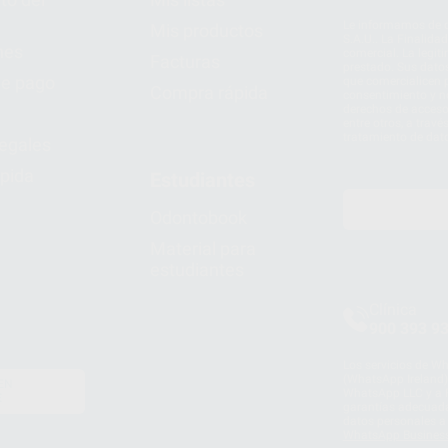
Le informamos de q
Mis productos
S.A.U.. La Finalida
nes
comercial. La legit
Facturas
prestado. Sus dato
e pago
que comercialicen p
Compra rápida
consentimiento y no
derechos de acceso,
entre otros, a trav
tratamiento de dat
legales
pida
Estudiantes
Odontobook
Material para
estudiantes
Clínica
900 393 9
Los servicios de W
(WhatsApp Ireland)
EN
WhatsApp LLC y a F
E
garantías adecuadas
datos personales a 
WhatsApp Busines