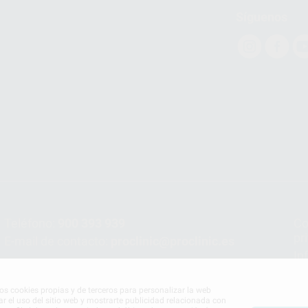
Síguenos
Teléfono:
900 393 939
Co
pr
E-mail de contacto:
proclinic@proclinic.es
In
Po
mos cookies propias y de terceros para personalizar la web
ar el uso del sitio web y mostrarte publicidad relacionada con