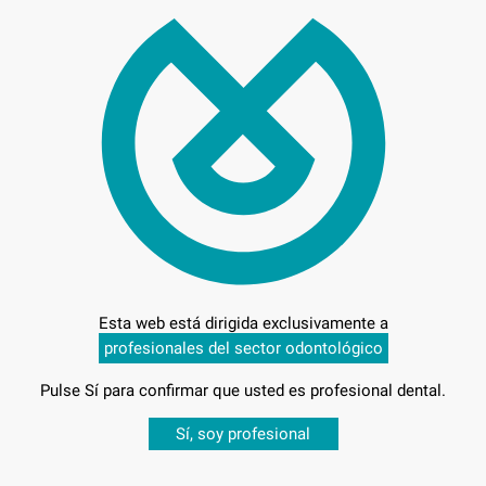
17.
C
Esta web está dirigida exclusivamente a
profesionales del sector odontológico
L
Pulse Sí para confirmar que usted es profesional dental.
Desbloquea todas tus ventajas
Sí, soy profesional
Entrega en 24h
sesión
para disfrutar de todos tus
descuentos y condiciones esp