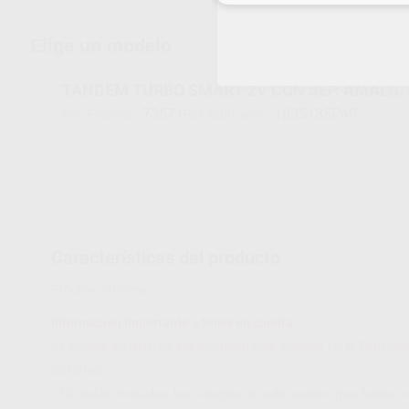
Elige un modelo
TANDEM TURBO SMART 2V CON SEP. AMALG. 
73571
1035135PAR
Ref. Proclinic
Ref. fabricante
Características del producto
Proclinic informa:
Información importante a tener en cuenta
La puesta en marcha del producto está incluida en la Penínsul
Baleares.
• No están incluidos los trabajos de adecuación que fueran n