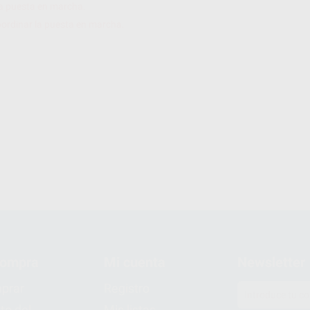
cta puesta en marcha.
oordinar la puesta en marcha.
compra
Mi cuenta
Newsletter
prar
Registro
to del
Mis listas