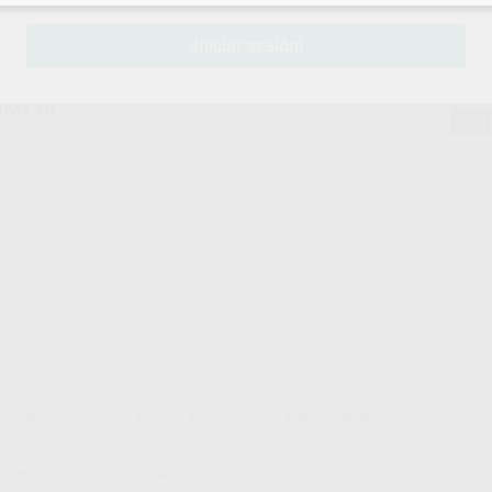
¡Iniciar sesión!
ISO 18
-5%
a Ibérica. Consultar puesta en marcha en Ceuta, Melilla, Canarias y
ecesarios en sus instalaciones (tomas rápidas, modificaciones de