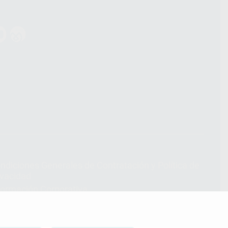
ndiciones Generales de Contratación
y
Política de
ivacidad
formación Corporativa
lítica de Cookies