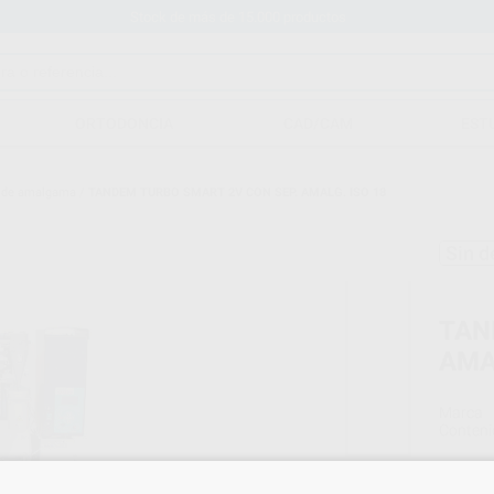
Stock de más de 15.000 productos
ORTODONCIA
CAD/CAM
EST
r de amalgama
/
TANDEM TURBO SMART 2V CON SEP. AMALG. ISO 18
Sin d
TAN
AMA
Marca
Conteni
Oferta