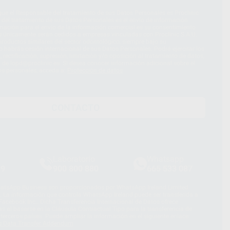
ue el Responsable del tratamiento de sus Datos Personales es Proclinic
d del tratamiento de sus Datos Personales es el envío de información
imación para el envío de la información comercial es su consentimiento
s únicamente serán cedidos a empresas vinculadas con Proclinic S.A.U.
roductos similares del sector odontológico, siempre bajo su
 habrás cesión internacional de sus Datos Personales. Podrá ejercitar los
 rectificación, supresión, limitación y/o oposición al tratamiento de datos,
és de lopd@proclinic.es. Si desea conocer información adicional sobre el
os personales, acceda a:
Protección de datos
CONTACTO
Laboratorio
Whatsapp
39
900 800 880
665 533 087
hatsApp Business son proporcionados por WhatsApp Ireland Limited
. La información que controla WhatsApp Ireland puede ser transferida a
acebook Inc.. Dicha Transferencia Internacional de Datos ofrece
 al basarse en la Cláusula Contractual Tipo para la transferencia de
terceros países. Puede ampliar la información en el siguiente enlace:
s Data Transfer Addendum
.