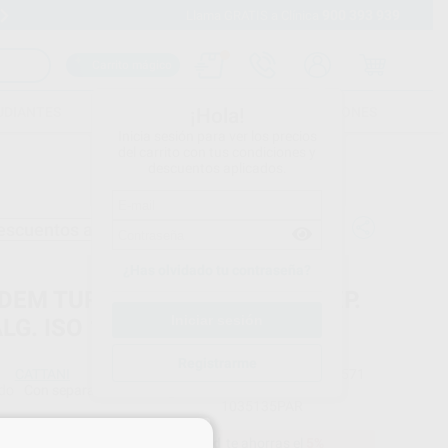
900 393 939
Envíos gratuitos desde 110€
Llama GRATIS a Clínica
Carrito mágico
UDIANTES
FOLLETOS
FORMACIONES
¡Hola!
Inicia sesión para ver los precios
del carrito con tus condiciones y
descuentos aplicados.
escuentos adicionales
¿Has olvidado tu contraseña?
DEM TURBO SMART 2V CON SEP.
LG. ISO 18
Registrarme
CATTANI
Ref. Proclinic
73571
do
Con separador de amalgama. Estructura no incluida.
Ref. fabricante
1035135PAR
×
16.859,36 €
Comprando
1 unidad
te ahorras el
5%