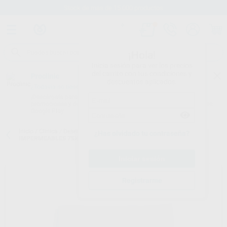
Stock de más de 15.000 productos
¡Hola!
Inicia sesión para ver los precios
del carrito con tus condiciones y
Proclinic
descuentos aplicados.
¿Todavía no tienes nuestra App?
¡Descárgala para ser siempre el primero en conocer nuestras
promociones y descuentos! Disponible en Google Play o App Store.
Google Play
Inicio
/
Clínica
/
Desechables
/
Tallas estériles
/
TALLAS ESTÁNDAR
¿Has olvidado tu contraseña?
IMPERMEABLES 75X90CM
Registrarme