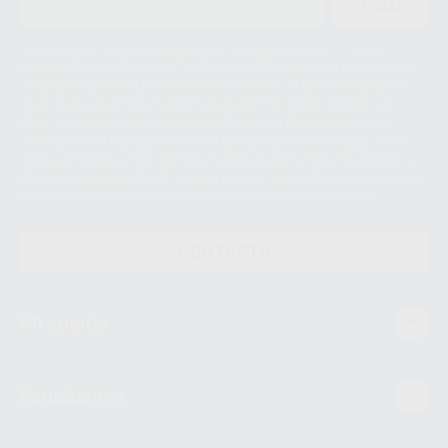
ENVIAR
Le informamos de que el Responsable del tratamiento de sus Datos
Personales es Proclinic S.A.U.. La Finalidad del tratamiento de sus Datos
Personales es el envío de información comercial. La legitimación para el
envío de la información comercial es su consentimiento prestado. Sus
datos únicamente serán cedidos a empresas vinculadas con Proclinic
S.A.U. que comercialicen productos similares del sector odontológico,
siempre bajo su consentimiento y no habrás cesión internacional de sus
Datos Personales. Podrá ejercitar los derechos de acceso, rectificación,
supresión, limitación y/o oposición al tratamiento de datos, entre otros, a
través de lopd@proclinic.es. Si desea conocer información adicional sobre
el tratamiento de datos personales, acceda a:
Protección de datos
CONTACTO
Mi cuenta
Estudiantes