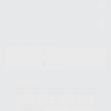
Conócenos
Guía de compra
Descarga nuestra App
DISPONIBLE EN
GOOGLE PLAY
DISPONIBLE EN
APP STORE
Acreditaciones
GA-2008/0342
SST-0118/2023
ER-0120/1997
GS-0001/2017