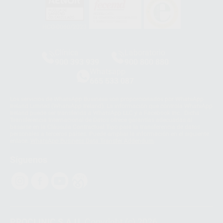
HCO-0060/2023
Clínica
Laboratorio
900 393 939
900 800 880
Whatsapp
665 533 087
Los servicios de WhatsApp Business son proporcionados por WhatsApp
Ireland Limited (WhatsApp Ireland). La información que controla WhatsApp
Ireland puede ser transferida a WhatsApp LLC y a Facebook Inc.. Dicha
Transferencia Internacional de Datos ofrece garantías adecuadas al
basarse en la Cláusula Contractual Tipo para la transferencia de datos
personales a terceros países. Puede ampliar la información en el siguiente
enlace:
WhatsApp Business Data Transfer Addendum
.
Síguenos
PROCLINIC S.A.U.
Copyright (c) 2026