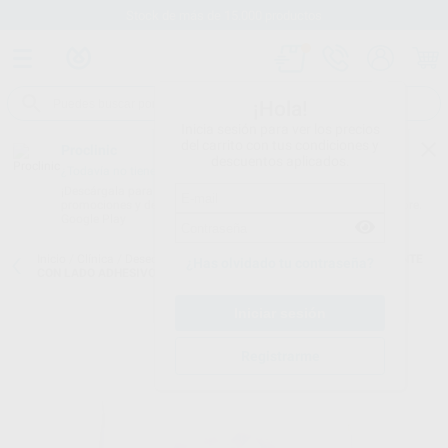
Stock de más de 15.000 productos
¡Hola!
Inicia sesión para ver los precios
del carrito con tus condiciones y
Proclinic
descuentos aplicados.
¿Todavía no tienes nuestra App?
¡Descárgala para ser siempre el primero en conocer nuestras
promociones y descuentos! Disponible en Google Play o App Store.
Google Play
Inicio
/
Clínica
/
Desechables
/
Tallas estériles
/
TALLA TRANSPARENTE
¿Has olvidado tu contraseña?
CON LADO ADHESIVO DE 40X50CM
Registrarme