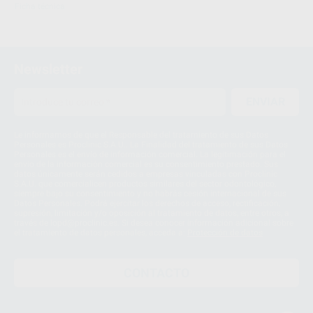
Ficha técnica
Newsletter
ENVIAR
Le informamos de que el Responsable del tratamiento de sus Datos
Personales es Proclinic S.A.U.. La Finalidad del tratamiento de sus Datos
Personales es el envío de información comercial. La legitimación para el
envío de la información comercial es su consentimiento prestado. Sus
datos únicamente serán cedidos a empresas vinculadas con Proclinic
S.A.U. que comercialicen productos similares del sector odontológico,
siempre bajo su consentimiento y no habrás cesión internacional de sus
Datos Personales. Podrá ejercitar los derechos de acceso, rectificación,
supresión, limitación y/o oposición al tratamiento de datos, entre otros, a
través de lopd@proclinic.es. Si desea conocer información adicional sobre
el tratamiento de datos personales, acceda a:
Protección de datos
CONTACTO