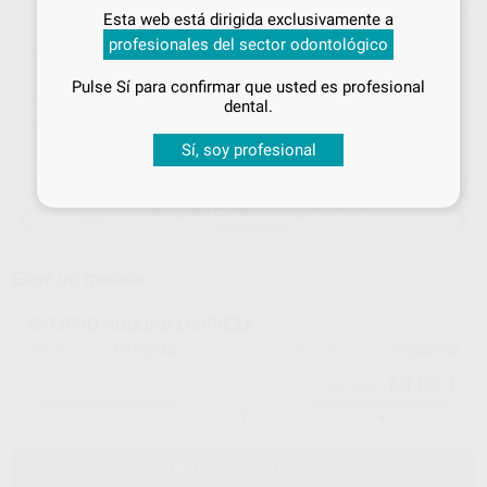
Inicia sesión
para disfrutar de todos
Esta web está dirigida exclusivamente a
Precio con IVA incluido 76,27 €
tus
descuentos y condiciones
profesionales del sector odontológico
especiales
Pulse Sí para confirmar que usted es profesional
¡Iniciar sesión!
dental.
ELEGIR CANTIDAD
Sí, soy profesional
15 días para cambiar de opinión salvo
anestesias
Elige un modelo
SYMPRO AGUJAS LIMPIEZA
H100348
65000550
Ref. Proclinic
Ref. fabricante
63,03 €
66,35 €
-
+
AÑADIR AL CARRITO