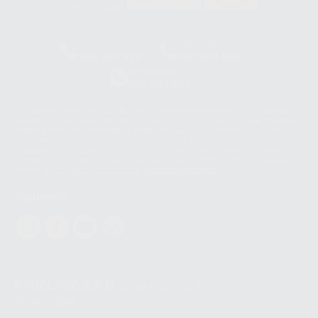
HCO-0060/2023
Clínica
Laboratorio
900 393 939
900 800 880
Whatsapp
665 533 087
Los servicios de WhatsApp Business son proporcionados por WhatsApp
Ireland Limited (WhatsApp Ireland). La información que controla WhatsApp
Ireland puede ser transferida a WhatsApp LLC y a Facebook Inc.. Dicha
Transferencia Internacional de Datos ofrece garantías adecuadas al
basarse en la Cláusula Contractual Tipo para la transferencia de datos
personales a terceros países. Puede ampliar la información en el siguiente
enlace:
WhatsApp Business Data Transfer Addendum
.
Síguenos
PROCLINIC S.A.U.
Copyright (c) 2026
Aviso legal