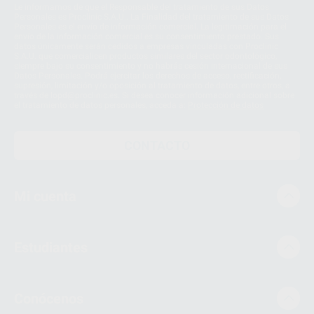
Le informamos de que el Responsable del tratamiento de sus Datos
Personales es Proclinic S.A.U.. La Finalidad del tratamiento de sus Datos
Personales es el envío de información comercial. La legitimación para el
envío de la información comercial es su consentimiento prestado. Sus
datos únicamente serán cedidos a empresas vinculadas con Proclinic
S.A.U. que comercialicen productos similares del sector odontológico,
siempre bajo su consentimiento y no habrás cesión internacional de sus
Datos Personales. Podrá ejercitar los derechos de acceso, rectificación,
supresión, limitación y/o oposición al tratamiento de datos, entre otros, a
través de lopd@proclinic.es. Si desea conocer información adicional sobre
el tratamiento de datos personales, acceda a:
Protección de datos
CONTACTO
Mi cuenta
Estudiantes
Conócenos