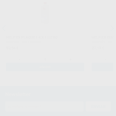
HELP:EX PLAQUE F 4 X 1 LITRO
HELP:EX DISC
RENFERT
|
Ref. H100468
RENFERT
|
Ref. 
80
27
,54
€
,19
€
-
+
-
AÑADIR
Newsletter
ENVIAR