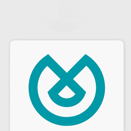
×
1
/ 2
SYMPRO AGUJAS LIMPIEZA
Marca
RENFERT
Contenido
75 gr.
Ref. Proclinic
H100348
Ref. fabricante
65000550
Precio web
Desbloquea todas tus ventajas
63
,03
€
66,35 €