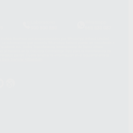
Laboratorio
Whatsapp
39
900 800 880
665 533 087
hatsApp Business son proporcionados por WhatsApp Ireland Limited
. La información que controla WhatsApp Ireland puede ser transferida a
acebook Inc.. Dicha Transferencia Internacional de Datos ofrece
 al basarse en la Cláusula Contractual Tipo para la transferencia de
terceros países. Puede ampliar la información en el siguiente enlace:
s Data Transfer Addendum
.