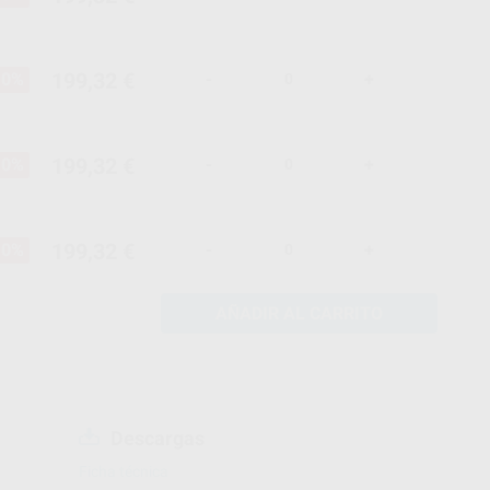
199,32 €
10%
-
+
199,32 €
10%
-
+
199,32 €
10%
-
+
AÑADIR AL CARRITO
Descargas
Ficha técnica