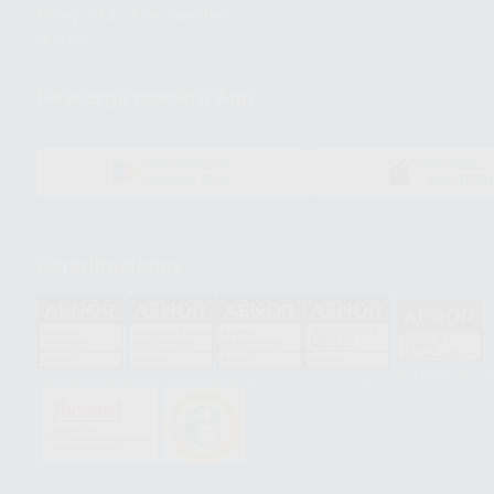
Preguntas Frecuentes
(FAQ)
Descarga nuestra App
DISPONIBLE EN
DISPONIBLE 
GOOGLE PLAY
APP STOR
Acreditaciones
HCO-0060/2023
GA-2008/0342
SST-0118/2023
ER-0120/1997
GS-0001/2017