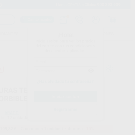
900 393 939
Envíos gratuitos desde 110€
Llama GRATIS a Clínica
Carrito mágico
UDIANTES
FOLLETOS
FORMACIONES
¡Hola!
Inicia sesión para ver los precios
del carrito con tus condiciones y
descuentos aplicados.
a
¿Has olvidado tu contraseña?
URAS TEFLÓN PTFE NO
ORBIBLE
Registrarme
ARAGO
do
12 unidades
199,32 €
Comprando
1 unidad
te ahorras el
10%