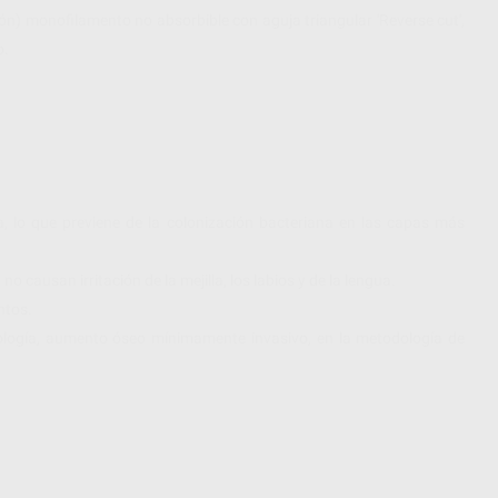
ón) monofilamento no absorbible con aguja triangular 'Reverse cut',
o.
, lo que previene de la colonización bacteriana en las capas más
 causan irritación de la mejilla, los labios y de la lengua.
ntos.
ntología, aumento óseo mínimamente invasivo, en la metodología de