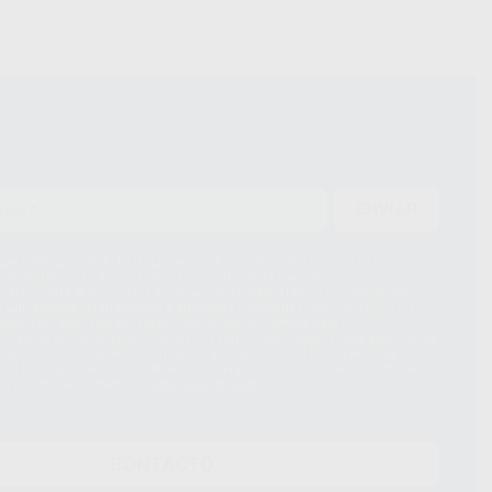
ENVIAR
ue el Responsable del tratamiento de sus Datos Personales es Proclinic
d del tratamiento de sus Datos Personales es el envío de información
imación para el envío de la información comercial es su consentimiento
s únicamente serán cedidos a empresas vinculadas con Proclinic S.A.U.
roductos similares del sector odontológico, siempre bajo su
 habrás cesión internacional de sus Datos Personales. Podrá ejercitar los
 rectificación, supresión, limitación y/o oposición al tratamiento de datos,
és de lopd@proclinic.es. Si desea conocer información adicional sobre el
os personales, acceda a:
Protección de datos
CONTACTO