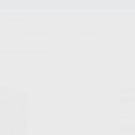
Stock de más de 15.000 productos
ORTODONCIA
CAD/CAM
EST
 TEFLÓN PTFE NO ABSORBIBLE
Ofert
SUT
ABS
Marca
Conteni
Oferta