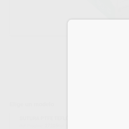
Envíos gratuitos desde 110€
Elige un modelo
SUTURA PTFE TEFLÓN 6/0 T 3/8 11 MM TB-8 
27205
56001
Ref. Proclinic
Ref. fabricante