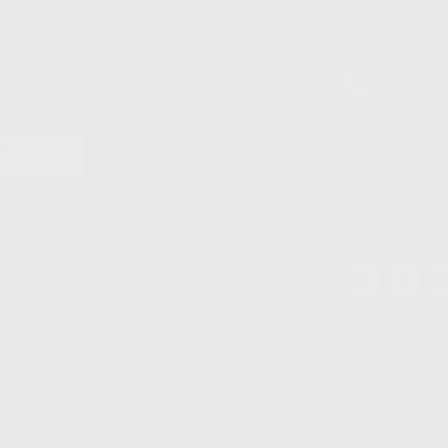
Material para
estudiantes
Clínica
900 393 9
Los servicios de W
(WhatsApp Ireland)
EN
WhatsApp LLC y a F
E
garantías adecuadas
datos personales a 
WhatsApp Busines
Síguenos