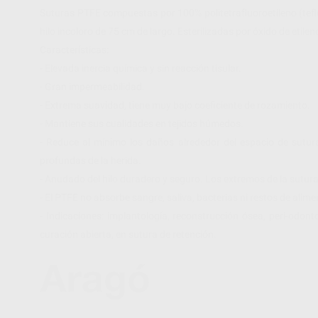
Suturas PTFE compuestas por 100% politetrafluoroetileno (tefl
hilo incoloro de 75 cm de largo. Esterilizadas por óxido de etilen
Características:
- Elevada inercia química y sin reacción tisular.
- Gran impermeabilidad.
- Extrema suavidad, tiene muy bajo coeficiente de rozamiento.
- Mantiene sus cualidades en tejidos húmedos.
- Reduce al mínimo los daños alrededor del espacio de sutura
profundas de la herida.
- Anudado del hilo duradero y seguro. Los extremos de la sutura no
- El PTFE no absorbe sangre, saliva, bacterias ni restos de alime
- Indicaciones: implantología, reconstrucción ósea, peri-odo
curación abierta, en sutura de retención.