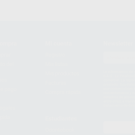
compra
Mi cuenta
Newsletter
prar
Registro
to del
Mis listas
Le informamos de q
Mis productos
S.A.U.. La Finalida
nes
comercial. La legit
Facturas
prestado. Sus dato
e pago
que comercialicen p
Compra rápida
consentimiento y no
derechos de acceso,
entre otros, a trav
tratamiento de dat
legales
pida
Estudiantes
Odontobook