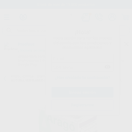
Stock de más de 15.000 productos
¡Hola!
Inicia sesión para ver los precios
del carrito con tus condiciones y
Proclinic
descuentos aplicados.
¿Todavía no tienes nuestra App?
¡Descárgala para ser siempre el primero en conocer nuestras
promociones y descuentos! Disponible en Google Play o App Store.
Google Play
Inicio
/
Clínica
/
Biomateriales y suturas
/
Suturas no absorbibles
/
¿Has olvidado tu contraseña?
SUTURA SUPRAMID INCOLORO 3/0 AGUJA 1/2 TC16 - 26MM, 75CM.
Registrarme