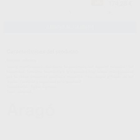
174,28 €
-10%
-
+
AÑADIR AL CARRITO
Características del producto
Proclinic informa:
Sutura multifilamento recubierto de poliamida con aspecto monofilar. No
absorbible. Excelente resistencia a la tracción y muy buena manejabilidad
por su doble estructura polifilar y monofilar. Paso suave a través de los
tejidos. Facilidad y seguridad en el anudado.
Esterilización: Rayos Gamma.
Color: Incoloro.