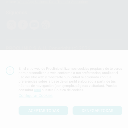
enlace:
WhatsApp Business Data Transfer Addendum
.
Síguenos
PROCLINIC S.A.U.
Copyright (c) 2026
Aviso legal
Teléfono:
900 393 939
En el sitio web de Proclinic utilizamos cookies propias y de terceros
E-mail de contacto:
proclinic@proclinic.es
para personalizar la web conforme a tus preferencias, analizar el
uso del sitio web y mostrarte publicidad relacionada con tus
preferencias sobre la base de un perfil elaborado a partir de tus
Condiciones Generales de Contratación
y
Política
hábitos de navegación (por ejemplo, páginas visitadas). Puedes
de privacidad
consultar
aquí
nuestra Política de cookies.
Información Corporativa
Configurar Cookies
Política de Cookies
ACEPTAR TODAS
DENEGAR TODAS
SUBIR