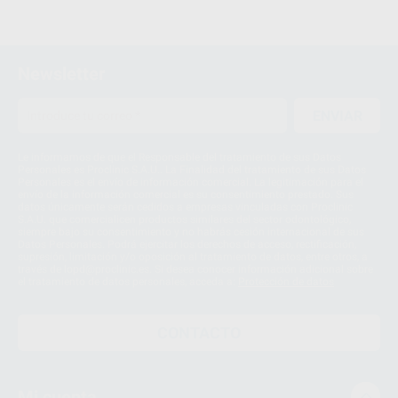
Newsletter
ENVIAR
Le informamos de que el Responsable del tratamiento de sus Datos
Personales es Proclinic S.A.U.. La Finalidad del tratamiento de sus Datos
Personales es el envío de información comercial. La legitimación para el
envío de la información comercial es su consentimiento prestado. Sus
datos únicamente serán cedidos a empresas vinculadas con Proclinic
S.A.U. que comercialicen productos similares del sector odontológico,
siempre bajo su consentimiento y no habrás cesión internacional de sus
Datos Personales. Podrá ejercitar los derechos de acceso, rectificación,
supresión, limitación y/o oposición al tratamiento de datos, entre otros, a
través de lopd@proclinic.es. Si desea conocer información adicional sobre
el tratamiento de datos personales, acceda a:
Protección de datos
CONTACTO
Mi cuenta