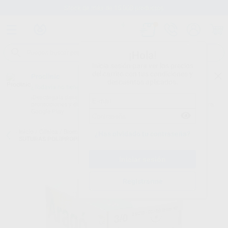
Stock de más de 15.000 productos
¡Hola!
Inicia sesión para ver los precios
del carrito con tus condiciones y
Proclinic
descuentos aplicados.
¿Todavía no tienes nuestra App?
¡Descárgala para ser siempre el primero en conocer nuestras
promociones y descuentos! Disponible en Google Play o App Store.
Google Play
Inicio
/
Clínica
/
Biomateriales y suturas
/
Suturas no absorbibles
/
¿Has olvidado tu contraseña?
SUTURAS POLIPROPILENO NO ABSORBIBLE
Registrarme