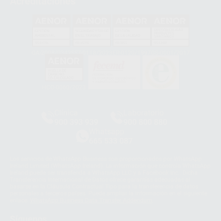
Acreditaciones
GA-2008/0342
SST-0118/2023
ER-0120/1997
GS-0001/2017
HCO-0060/2023
Clínica
Laboratorio
900 393 939
900 800 880
Whatsapp
665 533 087
Los servicios de WhatsApp Business son proporcionados por WhatsApp
Ireland Limited (WhatsApp Ireland). La información que controla WhatsApp
Ireland puede ser transferida a WhatsApp LLC y a Facebook Inc.. Dicha
Transferencia Internacional de Datos ofrece garantías adecuadas al
basarse en la Cláusula Contractual Tipo para la transferencia de datos
personales a terceros países. Puede ampliar la información en el siguiente
enlace:
WhatsApp Business Data Transfer Addendum
.
Síguenos