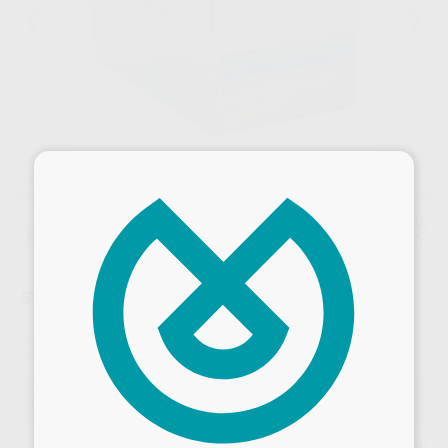
×
1
/ 2
Oferta
SUTURAS POLIPROPILENO NO ABSORBIBLE
Marca
ARAGO
Contenido
12 unidades
Oferta
65,76 €
Comprando
1 unidad
te ahorras el
10%
Desbloquea todas tus ventajas
Precio web