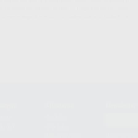
ión permite una mas fácil manipulación, dando mayor estabilidad al
de polieter poliuretánico, de color azul. Superficie lisa, con menor
 un menor riesgo de infección y una óptima tolerancia tisular. Aguja
compra
Mi cuenta
Newsletter
prar
Registro
to del
Mis listas
Le informamos de q
Mis productos