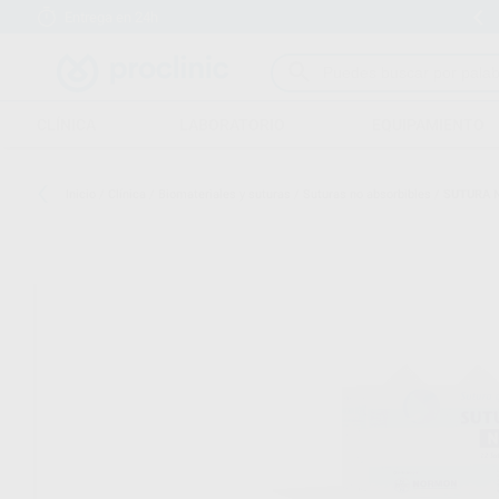
Entrega en 24h
15 días para cambiar de opinión
CLÍNICA
LABORATORIO
EQUIPAMIENTO
Inicio
/
Clínica
/
Biomateriales y suturas
/
Suturas no absorbibles
/
SUTURA 