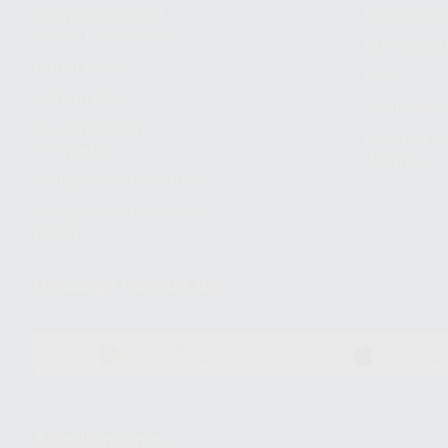
Responsabilidad
Devolucio
Social Corporativa
Métodos d
Canal ético
Envío
Código ético
Símbolos 
Sostenibilidad
Compra rá
energética
dientes
Trabaja con nosotros
Preguntas Frecuentes
(FAQ)
Descarga nuestra App
DISPONIBLE EN
DISPONIBLE 
GOOGLE PLAY
APP STOR
Acreditaciones