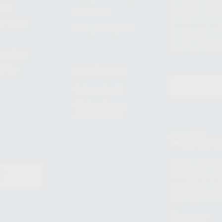
S.A.U.. La Finalida
nes
comercial. La legit
Facturas
prestado. Sus dato
e pago
que comercialicen p
Compra rápida
consentimiento y no
derechos de acceso,
entre otros, a trav
tratamiento de dat
legales
pida
Estudiantes
Odontobook
Material para
estudiantes
Clínica
900 393 9
Los servicios de W
(WhatsApp Ireland)
EN
WhatsApp LLC y a F
E
garantías adecuadas
datos personales a 
WhatsApp Busines
Síguenos