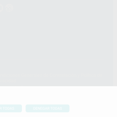
ndiciones Generales de Contratación
y
Política de
ivacidad
formación Corporativa
lítica de Cookies
R TODAS
DENEGAR TODAS
UBIR