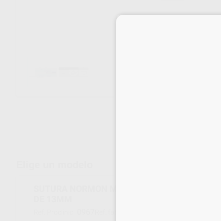
Envíos gratuitos desde 110€
Elige un modelo
SUTURA NORMON MONOFILAMENTO 3/0 T 3/8
DE 13MM
0967
007979
Ref. Proclinic
Ref. fabricante