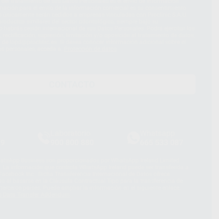
d del tratamiento de sus Datos Personales es el envío de información
imación para el envío de la información comercial es su consentimiento
s únicamente serán cedidos a empresas vinculadas con Proclinic S.A.U.
roductos similares del sector odontológico, siempre bajo su
 habrás cesión internacional de sus Datos Personales. Podrá ejercitar los
 rectificación, supresión, limitación y/o oposición al tratamiento de datos,
és de lopd@proclinic.es. Si desea conocer información adicional sobre el
os personales, acceda a:
Protección de datos
CONTACTO
Laboratorio
Whatsapp
39
900 800 880
665 533 087
hatsApp Business son proporcionados por WhatsApp Ireland Limited
. La información que controla WhatsApp Ireland puede ser transferida a
acebook Inc.. Dicha Transferencia Internacional de Datos ofrece
 al basarse en la Cláusula Contractual Tipo para la transferencia de
terceros países. Puede ampliar la información en el siguiente enlace:
s Data Transfer Addendum
.