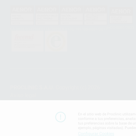
HCO-0060/2023
GA-2008/0342
SST-0118/2023
ER-0120/1997
GS-0001/2017
PROCLINIC S.A.U.
Copyright (c) 2026
Aviso legal
En el sitio web de Proclinic utiliza
conforme a tus preferencias, analiz
tus preferencias sobre la base de u
ejemplo, páginas visitadas). Puede
Configurar Cookies