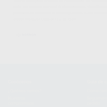
Suturas quirúrgicas sintéticas no reabsorbibles. Su formulac
nudo, con ausencia casi total de efecto memoria. Monofilamento 
posibilidad de adherencia de microorganismos, lo que posibilita
sección triangular. Cajas de 12 u. de 75 cm.
Conócenos
Guía de 
¿Quiénes somos?
Cómo com
Nuestros
Seguimien
compromisos
pedido