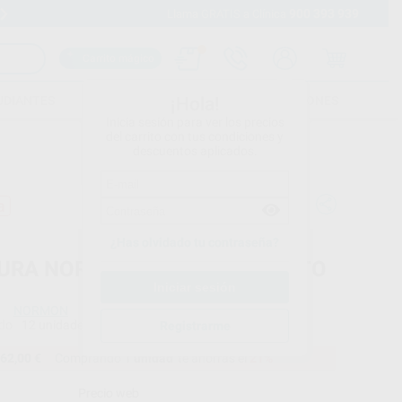
900 393 939
Envíos gratuitos desde 110€
Llama GRATIS a Clínica
Carrito mágico
UDIANTES
FOLLETOS
FORMACIONES
¡Hola!
Inicia sesión para ver los precios
del carrito con tus condiciones y
descuentos aplicados.
a
¿Has olvidado tu contraseña?
URA NORMON MONOFILAMENTO
NORMON
do
12 unidades
Registrarme
62,00 €
Comprando
1 unidad
te ahorras el
21%
Precio web