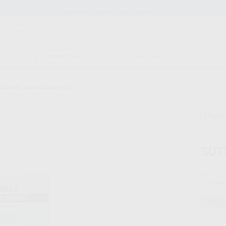
Stock de más de 15.000 productos
ORTODONCIA
CAD/CAM
EST
NORMON MONOFILAMENTO
Ofert
SUT
Marca
Conteni
Oferta