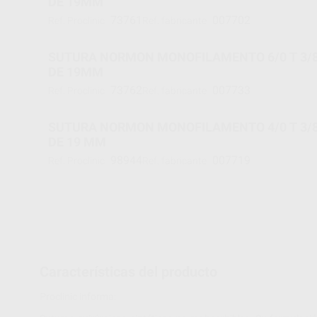
DE 19MM
73761
007702
Ref. Proclinic
Ref. fabricante
SUTURA NORMON MONOFILAMENTO 6/0 T 3/8
DE 19MM
73762
007733
Ref. Proclinic
Ref. fabricante
SUTURA NORMON MONOFILAMENTO 4/0 T 3/8
DE 19 MM
98944
007719
Ref. Proclinic
Ref. fabricante
Características del producto
Proclinic informa: