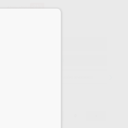
-21%
¡Mejor oferta!
×
62
,00
€
32 €
o con IVA incluido 68,20 €
ELEGIR MODELO
15 días para cambiar de opinión salvo anestesias
62,00 €
-21%
-
+