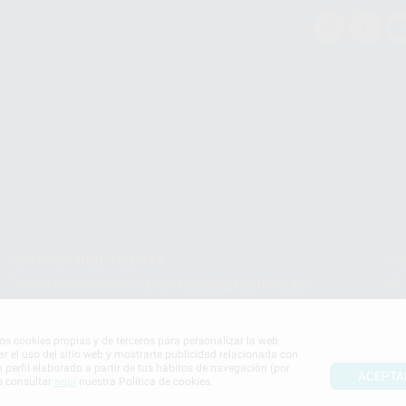
Teléfono:
900 393 939
Co
pr
E-mail de contacto:
proclinic@proclinic.es
In
Po
mos cookies propias y de terceros para personalizar la web
ar el uso del sitio web y mostrarte publicidad relacionada con
n perfil elaborado a partir de tus hábitos de navegación (por
ACEPTA
s consultar
aquí
nuestra Política de cookies.
S