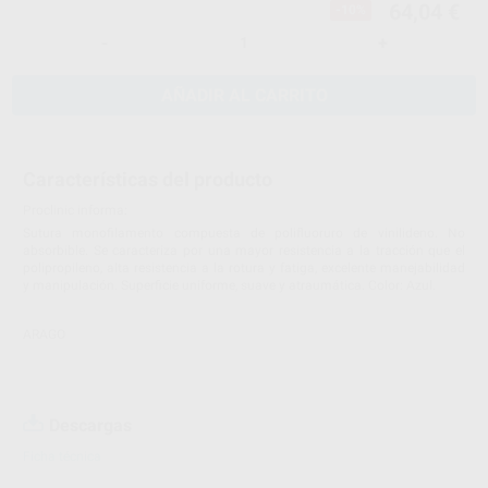
64,04 €
-10%
-
+
AÑADIR AL CARRITO
Características del producto
Proclinic informa:
Sutura monofilamento compuesta de polifluoruro de vinilideno. No
absorbible. Se caracteriza por una mayor resistencia a la tracción que el
polipropileno, alta resistencia a la rotura y fatiga, excelente manejabilidad
y manipulación. Superficie uniforme, suave y atraumática. Color: Azul.
ARAGO
Descargas
Ficha técnica