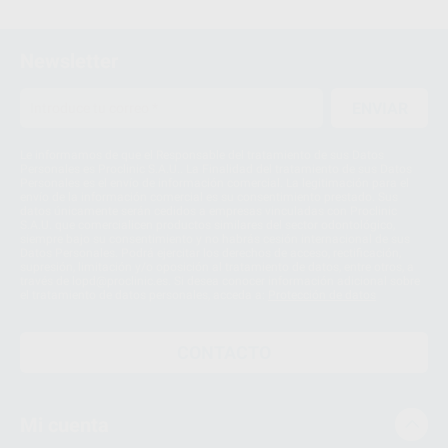
Newsletter
ENVIAR
Le informamos de que el Responsable del tratamiento de sus Datos
Personales es Proclinic S.A.U.. La Finalidad del tratamiento de sus Datos
Personales es el envío de información comercial. La legitimación para el
envío de la información comercial es su consentimiento prestado. Sus
datos únicamente serán cedidos a empresas vinculadas con Proclinic
S.A.U. que comercialicen productos similares del sector odontológico,
siempre bajo su consentimiento y no habrás cesión internacional de sus
Datos Personales. Podrá ejercitar los derechos de acceso, rectificación,
supresión, limitación y/o oposición al tratamiento de datos, entre otros, a
través de lopd@proclinic.es. Si desea conocer información adicional sobre
el tratamiento de datos personales, acceda a:
Protección de datos
CONTACTO
Mi cuenta