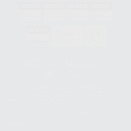
GA-2008/0342
SST-0118/2023
ER-0120/1997
GS-0001/2017
HCO-0060/2023
Clínica
Laboratorio
900 393 939
900 800 880
Whatsapp
665 533 087
Los servicios de WhatsApp Business son proporcionados por WhatsApp
Ireland Limited (WhatsApp Ireland). La información que controla WhatsApp
Ireland puede ser transferida a WhatsApp LLC y a Facebook Inc.. Dicha
Transferencia Internacional de Datos ofrece garantías adecuadas al
basarse en la Cláusula Contractual Tipo para la transferencia de datos
personales a terceros países. Puede ampliar la información en el siguiente
enlace:
WhatsApp Business Data Transfer Addendum
.
Síguenos