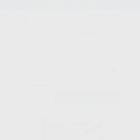
Stock de más de 15.000 productos
¡Hola!
Inicia sesión para ver los precios
del carrito con tus condiciones y
Proclinic
descuentos aplicados.
¿Todavía no tienes nuestra App?
¡Descárgala para ser siempre el primero en conocer nuestras
promociones y descuentos! Disponible en Google Play o App Store.
Google Play
Inicio
/
Clínica
/
Biomateriales y suturas
/
Suturas no absorbibles
/
¿Has olvidado tu contraseña?
SUTURA MONOFILAMENTO 4/0 AGUJA 3/8 TB15 - 19MM, 75CM.
Registrarme