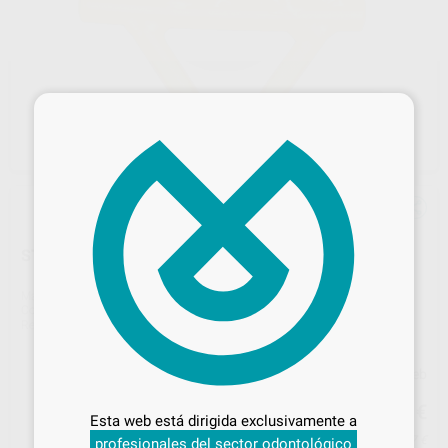
×
STICK REDONDO DE COLADO 3,0MM
Marca
AL DENTE
Contenido
70 gr.
Ref. Proclinic
H00963
Ref. fabricante
02-2210
Desbloquea todas tus ventajas
Precio web
38
,57
€
Inicia sesión
para disfrutar de todos
40,60 €
Esta web está dirigida exclusivamente a
tus
descuentos y condiciones
Precio con IVA incluido 46,67 €
profesionales del sector odontológico