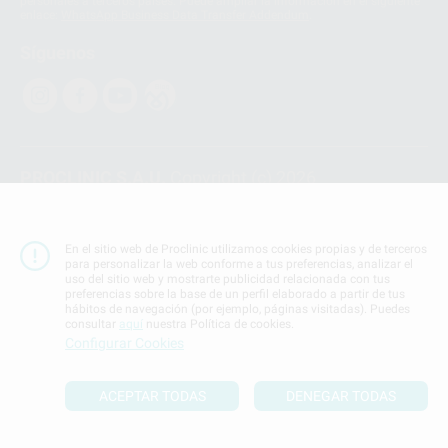
personales a terceros países. Puede ampliar la información en el siguiente
enlace:
WhatsApp Business Data Transfer Addendum
.
Síguenos
PROCLINIC S.A.U.
Copyright (c) 2026
Aviso legal
Teléfono:
900 393 939
En el sitio web de Proclinic utilizamos cookies propias y de terceros
E-mail de contacto:
proclinic@proclinic.es
para personalizar la web conforme a tus preferencias, analizar el
uso del sitio web y mostrarte publicidad relacionada con tus
preferencias sobre la base de un perfil elaborado a partir de tus
Condiciones Generales de Contratación
y
Política
hábitos de navegación (por ejemplo, páginas visitadas). Puedes
de privacidad
consultar
aquí
nuestra Política de cookies.
Información Corporativa
Configurar Cookies
Política de Cookies
ACEPTAR TODAS
DENEGAR TODAS
SUBIR