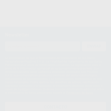
Newsletter
ENVIAR
Le informamos de que el Responsable del tratamiento de sus Datos
Personales es Proclinic S.A.U.. La Finalidad del tratamiento de sus Datos
Personales es el envío de información comercial. La legitimación para el
envío de la información comercial es su consentimiento prestado. Sus
datos únicamente serán cedidos a empresas vinculadas con Proclinic
S.A.U. que comercialicen productos similares del sector odontológico,
siempre bajo su consentimiento y no habrás cesión internacional de sus
Datos Personales. Podrá ejercitar los derechos de acceso, rectificación,
supresión, limitación y/o oposición al tratamiento de datos, entre otros, a
través de lopd@proclinic.es. Si desea conocer información adicional sobre
el tratamiento de datos personales, acceda a:
Protección de datos
CONTACTO