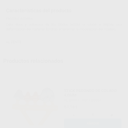
Características del producto
Proclinic informa:
Cera dura y adhesiva de los Sticks facilita la unión e impide una
deformación del material fundido al levantar la modelación del modelo.
AL DENTE
Productos relacionados
STICK REDONDO DE COLADO
4,0MM
AL DENTE
|
Ref. H00964
61
,18
€
-
+
AÑADIR