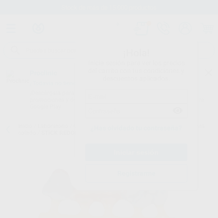
Stock de más de 15.000 productos
¡Hola!
Inicia sesión para ver los precios
del carrito con tus condiciones y
Proclinic
descuentos aplicados.
¿Todavía no tienes nuestra App?
¡Descárgala para ser siempre el primero en conocer nuestras
promociones y descuentos! Disponible en Google Play o App Store.
Google Play
Inicio
/
Laboratorio
/
Ceras y preformas
/
Cera en hilo y preformas para
¿Has olvidado tu contraseña?
colado
/
STICK REDONDO DE COLADO 3,0MM
Registrarme