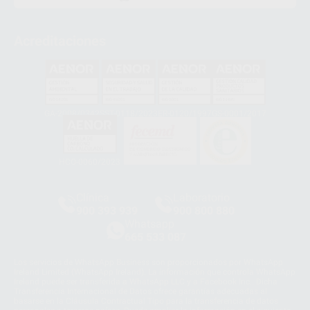
Acreditaciones
GA-2008/0342
SST-0118/2023
ER-0120/1997
GS-0001/2017
HCO-0060/2023
Clínica
Laboratorio
900 393 939
900 800 880
Whatsapp
665 533 087
Los servicios de WhatsApp Business son proporcionados por WhatsApp
Ireland Limited (WhatsApp Ireland). La información que controla WhatsApp
Ireland puede ser transferida a WhatsApp LLC y a Facebook Inc.. Dicha
Transferencia Internacional de Datos ofrece garantías adecuadas al
basarse en la Cláusula Contractual Tipo para la transferencia de datos