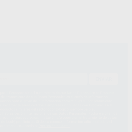
ENVIAR
ue el Responsable del tratamiento de sus Datos Personales es Proclinic
d del tratamiento de sus Datos Personales es el envío de información
imación para el envío de la información comercial es su consentimiento
s únicamente serán cedidos a empresas vinculadas con Proclinic S.A.U.
roductos similares del sector odontológico, siempre bajo su
 habrás cesión internacional de sus Datos Personales. Podrá ejercitar los
 rectificación, supresión, limitación y/o oposición al tratamiento de datos,
és de lopd@proclinic.es. Si desea conocer información adicional sobre el
os personales, acceda a:
Protección de datos