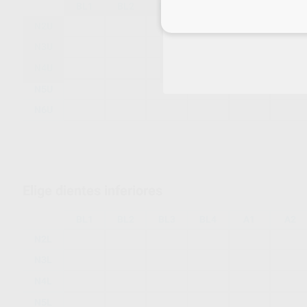
BL1
BL2
BL3
BL4
A1
A2
Inicia 
N2U
N3U
N4U
N5U
N6U
Elige dientes inferiores
BL1
BL2
BL3
BL4
A1
A2
N2L
N3L
N4L
N5L