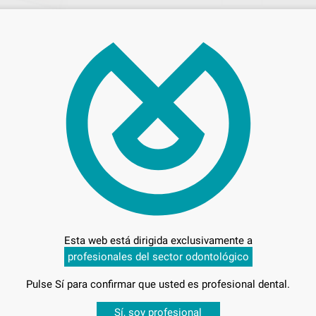
17,
Preci
ELIG
Entrega en 24h
Esta web está dirigida exclusivamente a
eleccionando y escribiendo las unidades sobre la cuadrícula.
profesionales del sector odontológico
Pulse Sí para confirmar que usted es profesional dental.
Desbloquea todas tus ventajas
Sí, soy profesional