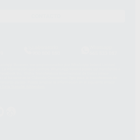
CONTACTO
Laboratorio
Whatsapp
39
900 800 880
665 533 087
hatsApp Business son proporcionados por WhatsApp Ireland Limited
. La información que controla WhatsApp Ireland puede ser transferida a
acebook Inc.. Dicha Transferencia Internacional de Datos ofrece
 al basarse en la Cláusula Contractual Tipo para la transferencia de
terceros países. Puede ampliar la información en el siguiente enlace:
s Data Transfer Addendum
.