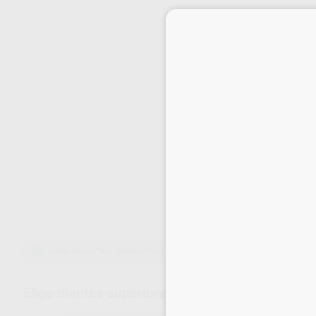
Envíos gratuitos desde 110€
Cómo elegir los productos.
Elige los productos que necesites s
Elige dientes superiores