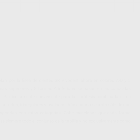
lan por la línea de dientes SR Vivodent ahora en colores A-D y 5
mas superiores y 8 formas A inferiores se basan en las conocidas
t. Particularmente conveniente para las prótesis combinadas. Los
cuadradas, triangulares y ovaladas. Aún cuando se trata sólo de una
rresponden con estas categorías. Cabe mencionar, que cada forma
se siempre todo el conjunto de la tablilla y no exclusivamente como