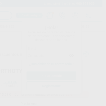
900 393 939
Envíos gratuitos desde 110€
Llama GRATIS a Clínica
Carrito mágico
UDIANTES
FOLLETOS
FORMACIONES
¡Hola!
Inicia sesión para ver los precios
del carrito con tus condiciones y
descuentos aplicados.
escuentos adicionales
¿Has olvidado tu contraseña?
ORTHOTYP A-D POSTERIOR
IVOCLAR
do
1 unidad
Registrarme
13,59 €
Comprando
1 unidad
te ahorras el
22%
Precio web