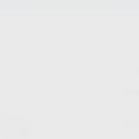
Stock de más de 15.000 productos
ORTODONCIA
CAD/CAM
EST
ORTHOTYP A-D POSTERIOR
Sin d
SR 
Marca
Conteni
Oferta