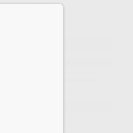
-22%
×
¡Mejor oferta!
13
,59
€
35 €
o con IVA incluido 14,95 €
E DIENTES SUPERIORES
ELIGE DIENTES INFERIORES
15 días para cambiar de opinión salvo anestesias