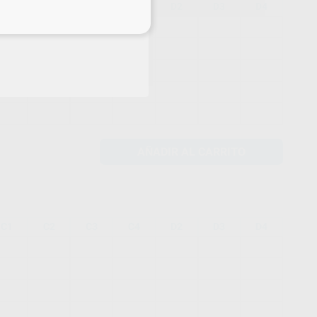
C1
C2
C3
C4
D2
D3
D4
eciales
AÑADIR AL CARRITO
C1
C2
C3
C4
D2
D3
D4