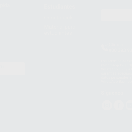
pida
Estudiantes
Odontobook
Material para
estudiantes
Clínica
900 393 9
Los servicios de W
(WhatsApp Ireland)
EN
WhatsApp LLC y a F
E
garantías adecuadas
datos personales a 
WhatsApp Busines
Síguenos