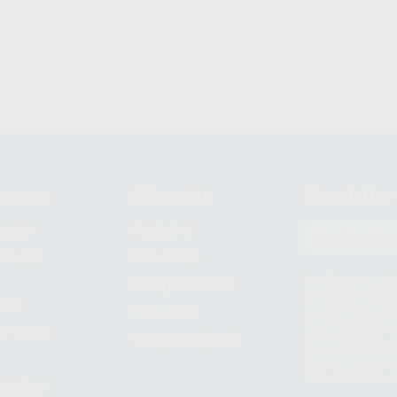
compra
Mi cuenta
Newsletter
prar
Registro
to del
Mis listas
Le informamos de q
Mis productos
S.A.U.. La Finalida
nes
comercial. La legit
Facturas
prestado. Sus dato
e pago
que comercialicen p
Compra rápida
consentimiento y no
derechos de acceso,
entre otros, a trav
tratamiento de dat
legales