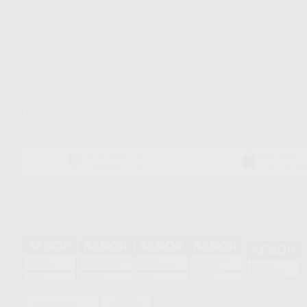
Sostenibilidad
Compra rá
energética
dientes
Trabaja con nosotros
Preguntas Frecuentes
(FAQ)
Descarga nuestra App
DISPONIBLE EN
DISPONIBLE 
GOOGLE PLAY
APP STOR
Acreditaciones
HCO-0060/2023
GA-2008/0342
SST-0118/2023
ER-0120/1997
GS-0001/2017