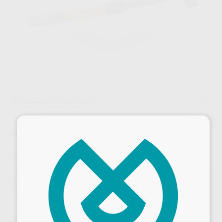
Sin descuentos adicionales
×
SR NEXCO MARGIN
Marca
IVOCLAR
Contenido
2,5 gr.
Oferta
26,54 €
Comprando
1 unidad
te ahorras el
8%
Precio web
¡Mejor oferta!