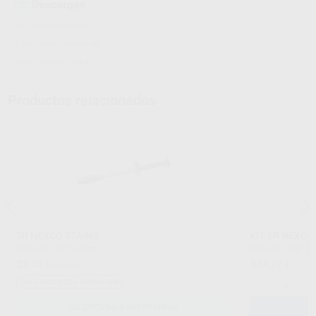
Descargas
Instrucciones de uso
Información adicional
Hojas de seguridad
Productos relacionados
SR NEXCO STAINS
KIT SR NEXCO
IVOCLAR
|
Ref. Grupo
IVOCLAR
|
Ref. H
28
334
,24
€
30,70 €
,87
€
Sin descuentos adicionales
-
SELECCIONAR REFERENCIA