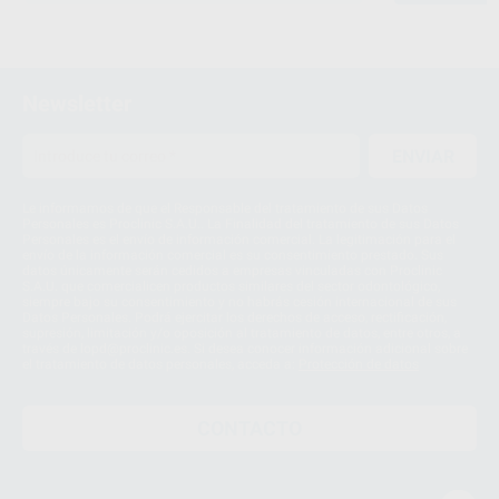
Newsletter
ENVIAR
Le informamos de que el Responsable del tratamiento de sus Datos
Personales es Proclinic S.A.U.. La Finalidad del tratamiento de sus Datos
Personales es el envío de información comercial. La legitimación para el
envío de la información comercial es su consentimiento prestado. Sus
datos únicamente serán cedidos a empresas vinculadas con Proclinic
S.A.U. que comercialicen productos similares del sector odontológico,
siempre bajo su consentimiento y no habrás cesión internacional de sus
Datos Personales. Podrá ejercitar los derechos de acceso, rectificación,
supresión, limitación y/o oposición al tratamiento de datos, entre otros, a
través de lopd@proclinic.es. Si desea conocer información adicional sobre
el tratamiento de datos personales, acceda a:
Protección de datos
CONTACTO