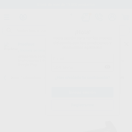
Stock de más de 15.000 productos
¡Hola!
Inicia sesión para ver los precios
del carrito con tus condiciones y
Proclinic
descuentos aplicados.
¿Todavía no tienes nuestra App?
¡Descárgala para ser siempre el primero en conocer nuestras
promociones y descuentos! Disponible en Google Play o App Store.
Google Play
¿Has olvidado tu contraseña?
Inicio
/
Laboratorio
/
Composites lab.
/
Sr - nexco
/
SR NEXCO MARGIN
Registrarme