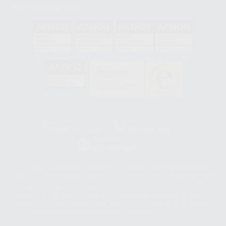
Acreditaciones
GA-2008/0342
SST-0118/2023
ER-0120/1997
GS-0001/2017
HCO-0060/2023
Clínica
Laboratorio
900 393 939
900 800 880
Whatsapp
665 533 087
Los servicios de WhatsApp Business son proporcionados por WhatsApp
Ireland Limited (WhatsApp Ireland). La información que controla WhatsApp
Ireland puede ser transferida a WhatsApp LLC y a Facebook Inc.. Dicha
Transferencia Internacional de Datos ofrece garantías adecuadas al
basarse en la Cláusula Contractual Tipo para la transferencia de datos
personales a terceros países. Puede ampliar la información en el siguiente
enlace:
WhatsApp Business Data Transfer Addendum
.