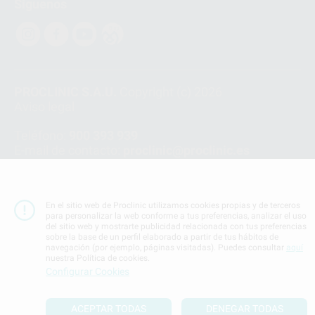
Síguenos
PROCLINIC S.A.U.
Copyright (c) 2026
Aviso legal
Teléfono:
900 393 939
E-mail de contacto:
proclinic@proclinic.es
Condiciones Generales de Contratación
y
Política
de privacidad
En el sitio web de Proclinic utilizamos cookies propias y de terceros
Información Corporativa
para personalizar la web conforme a tus preferencias, analizar el uso
Política de Cookies
del sitio web y mostrarte publicidad relacionada con tus preferencias
sobre la base de un perfil elaborado a partir de tus hábitos de
navegación (por ejemplo, páginas visitadas). Puedes consultar
aquí
nuestra Política de cookies.
SUBIR
Configurar Cookies
ACEPTAR TODAS
DENEGAR TODAS