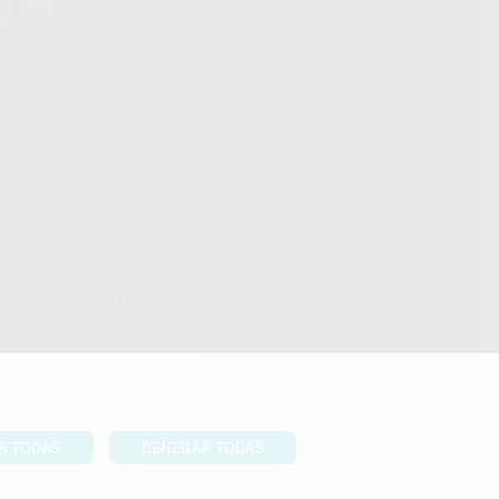
ndiciones Generales de Contratación
y
Política de
ivacidad
formación Corporativa
lítica de Cookies
R TODAS
DENEGAR TODAS
UBIR