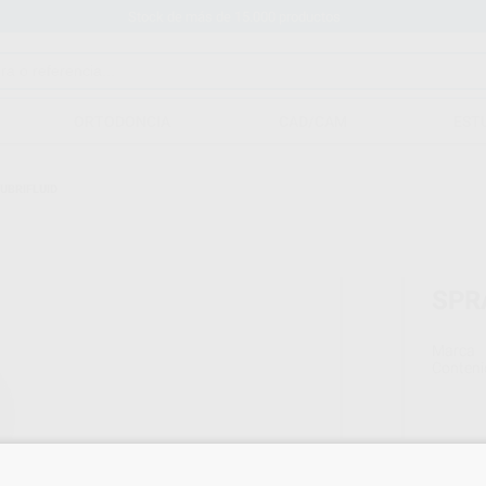
Stock de más de 15.000 productos
ORTODONCIA
CAD/CAM
EST
UBRIFLUID
SPR
Marca
Conteni