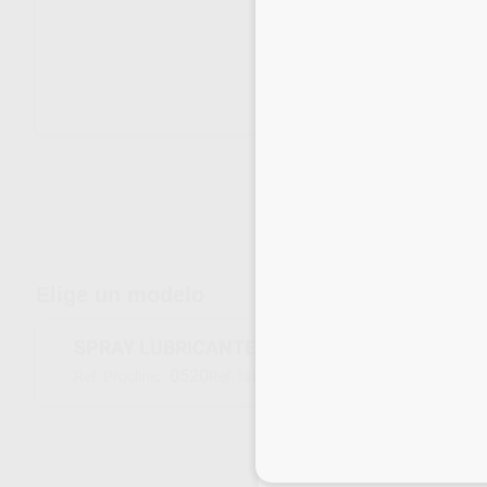
Envíos gratuitos desde 110€
Elige un modelo
SPRAY LUBRICANTE LUBRIFLUID
0520
1600064-006
Ref. Proclinic
Ref. fabricante
Inicia 