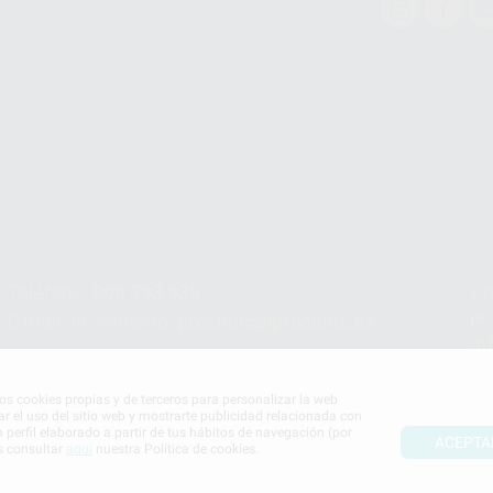
Teléfono:
900 393 939
Co
pr
E-mail de contacto:
proclinic@proclinic.es
In
Po
mos cookies propias y de terceros para personalizar la web
ar el uso del sitio web y mostrarte publicidad relacionada con
n perfil elaborado a partir de tus hábitos de navegación (por
ACEPTA
s consultar
aquí
nuestra Política de cookies.
S