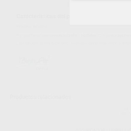
Características del producto
Proclinic informa:
Para turbinas con conexión Unifix y Multiflex, C.A y micromotore
Lubricación de instrumentos . Prolonga la vida útil de los inst
Productos relacionados
BIEN
Ref. 7
DOSIFICADOR LUBRIFLUI