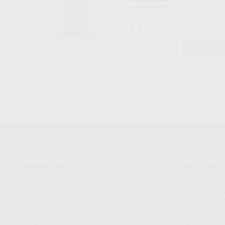
COMPLETO
Envase 3 tamaños distintos
17
,93
€
-
+
AÑADIR
Conócenos
Guía de 
¿Quiénes somos?
Cómo com
Nuestros
Seguimien
compromisos
pedido
Responsabilidad
Devolucio