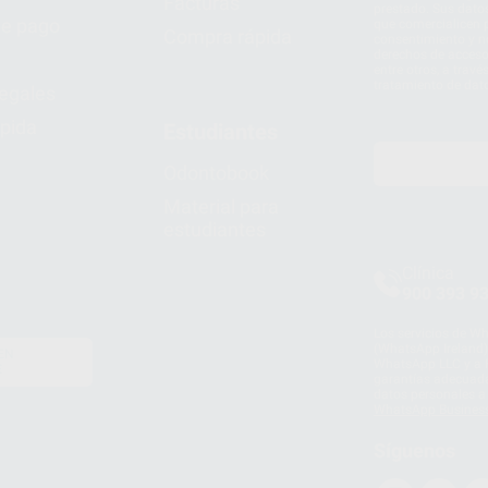
Facturas
prestado. Sus dato
e pago
que comercialicen p
Compra rápida
consentimiento y no
derechos de acceso,
entre otros, a trav
tratamiento de dat
legales
pida
Estudiantes
Odontobook
Material para
estudiantes
Clínica
900 393 9
Los servicios de W
(WhatsApp Ireland)
EN
WhatsApp LLC y a F
E
garantías adecuadas
datos personales a 
WhatsApp Busines
Síguenos