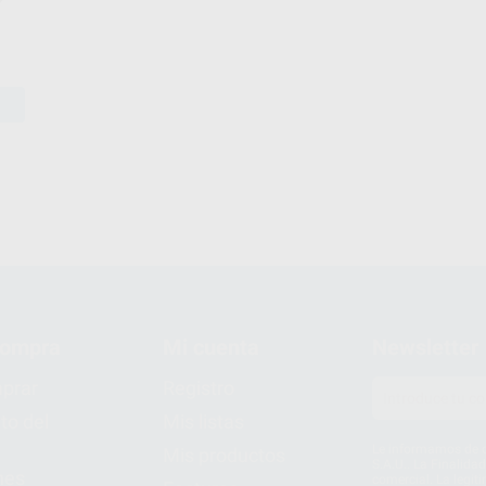
compra
Mi cuenta
Newsletter
prar
Registro
to del
Mis listas
Le informamos de q
Mis productos
S.A.U.. La Finalida
nes
comercial. La legit