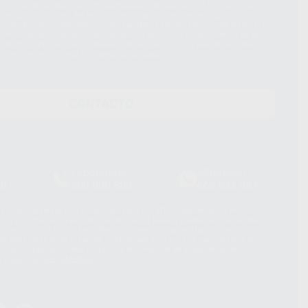
s únicamente serán cedidos a empresas vinculadas con Proclinic S.A.U.
roductos similares del sector odontológico, siempre bajo su
 habrás cesión internacional de sus Datos Personales. Podrá ejercitar los
 rectificación, supresión, limitación y/o oposición al tratamiento de datos,
és de lopd@proclinic.es. Si desea conocer información adicional sobre el
os personales, acceda a:
Protección de datos
CONTACTO
Laboratorio
Whatsapp
39
900 800 880
665 533 087
hatsApp Business son proporcionados por WhatsApp Ireland Limited
. La información que controla WhatsApp Ireland puede ser transferida a
acebook Inc.. Dicha Transferencia Internacional de Datos ofrece
 al basarse en la Cláusula Contractual Tipo para la transferencia de
terceros países. Puede ampliar la información en el siguiente enlace:
s Data Transfer Addendum
.