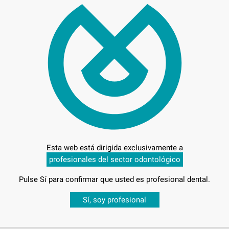
71,
Preci
Entrega en 24h
Esta web está dirigida exclusivamente a
profesionales del sector odontológico
Pulse Sí para confirmar que usted es profesional dental.
Desbloquea todas tus ventajas
Sí, soy profesional
sesión
para disfrutar de todos tus
descuentos y condiciones esp