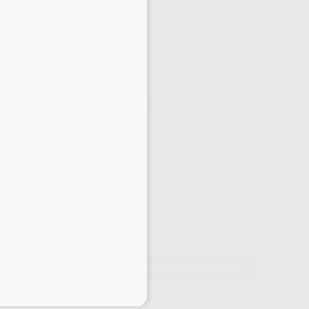
,66
€
22 €
o con IVA incluido 81,87 €
ELEGIR CANTIDAD
15 días para cambiar de opinión salvo anestesias
71,22 €
-
+
67,66 €
AÑADIR AL CARRITO
eciales