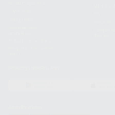
Social Corporativa
Métodos d
Canal ético
Envío
Código ético
Símbolos 
Sostenibilidad
Compra rá
energética
dientes
Trabaja con nosotros
Preguntas Frecuentes
(FAQ)
Descarga nuestra App
DISPONIBLE EN
DISPONIBLE 
GOOGLE PLAY
APP STOR
Acreditaciones