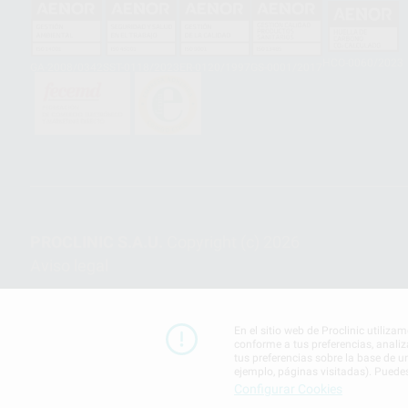
HCO-0060/2023
GA-2008/0342
SST-0118/2023
ER-0120/1997
GS-0001/2017
PROCLINIC S.A.U.
Copyright (c) 2026
Aviso legal
En el sitio web de Proclinic utiliza
conforme a tus preferencias, analiz
tus preferencias sobre la base de u
ejemplo, páginas visitadas). Puede
Configurar Cookies