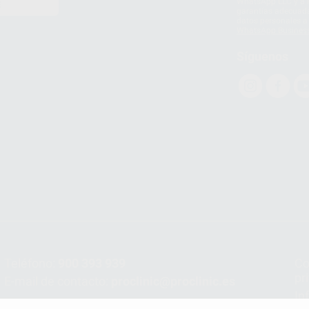
WhatsApp LLC y a F
E
garantías adecuadas
datos personales a 
WhatsApp Busines
Síguenos
Teléfono:
900 393 939
Co
pr
E-mail de contacto:
proclinic@proclinic.es
In