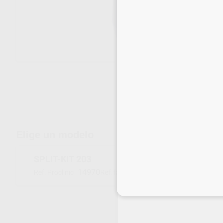
Envíos gratuitos desde 110€
Elige un modelo
SPLIT-KIT 203
14970
A203V00000000
Ref. Proclinic
Ref. fabricante
Inicia 