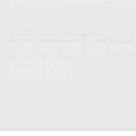
GOOGLE PLAY
APP STOR
Acreditaciones
HCO-0060/2023
GA-2008/0342
SST-0118/2023
ER-0120/1997
GS-0001/2017
PROCLINIC S.A.U.
Copyright (c) 2026
Aviso legal