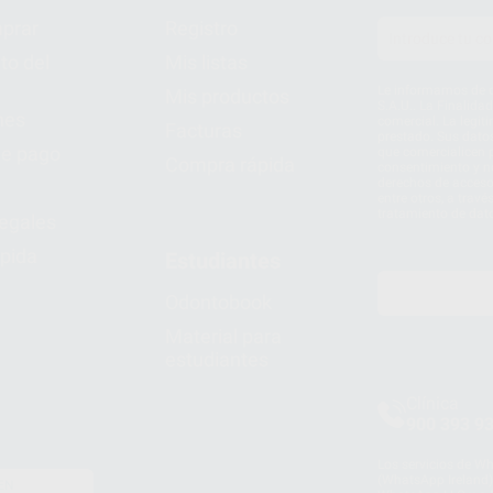
prar
Registro
to del
Mis listas
Le informamos de q
Mis productos
S.A.U.. La Finalida
nes
comercial. La legit
Facturas
prestado. Sus dato
e pago
que comercialicen p
Compra rápida
consentimiento y no
derechos de acceso,
entre otros, a trav
tratamiento de dat
legales
pida
Estudiantes
Odontobook
Material para
estudiantes
Clínica
900 393 9
Los servicios de W
(WhatsApp Ireland)
EN