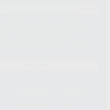
ENVIAR
ue el Responsable del tratamiento de sus Datos Personales es Proclinic
d del tratamiento de sus Datos Personales es el envío de información
imación para el envío de la información comercial es su consentimiento
s únicamente serán cedidos a empresas vinculadas con Proclinic S.A.U.
roductos similares del sector odontológico, siempre bajo su
 habrás cesión internacional de sus Datos Personales. Podrá ejercitar los
 rectificación, supresión, limitación y/o oposición al tratamiento de datos,
és de lopd@proclinic.es. Si desea conocer información adicional sobre el
os personales, acceda a:
Protección de datos
CONTACTO
Laboratorio
Whatsapp
39
900 800 880
665 533 087
hatsApp Business son proporcionados por WhatsApp Ireland Limited
. La información que controla WhatsApp Ireland puede ser transferida a