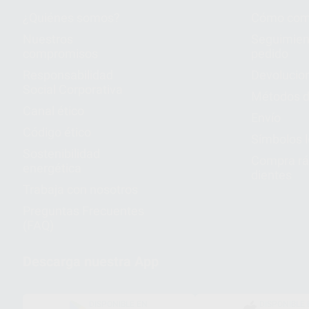
¿Quiénes somos?
Cómo com
Nuestros
Seguimien
compromisos
pedido
Responsabilidad
Devolucio
Social Corporativa
Métodos d
Canal ético
Envío
Código ético
Símbolos 
Sostenibilidad
Compra rá
energética
dientes
Trabaja con nosotros
Preguntas Frecuentes
(FAQ)
Descarga nuestra App
DISPONIBLE EN
DISPONIBLE 