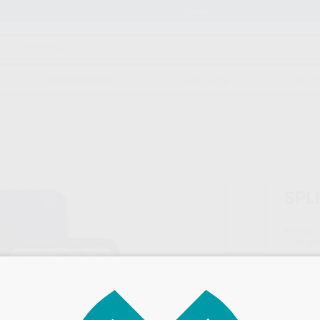
Stock de más de 15.000 productos
ORTODONCIA
CAD/CAM
EST
SPLI
Marca
Conteni