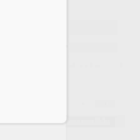
,43
€
,19 €
Precio con IVA incluido 725,31 €
ELEGIR CANTIDAD
15 días para cambiar de opinión salvo anestesias
664,19 €
-
+
599,43 €
eciales
AÑADIR AL CARRITO