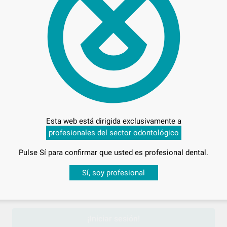
664
Entrega en 24h
Esta web está dirigida exclusivamente a
profesionales del sector odontológico
Pulse Sí para confirmar que usted es profesional dental.
Desbloquea todas tus ventajas
Sí, soy profesional
sesión
para disfrutar de todos tus
descuentos y condiciones esp
¡Iniciar sesión!