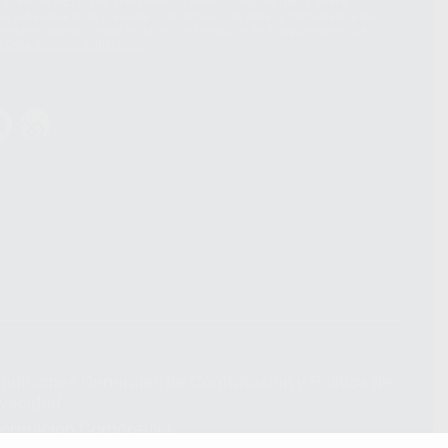
acebook Inc.. Dicha Transferencia Internacional de Datos ofrece
 al basarse en la Cláusula Contractual Tipo para la transferencia de
terceros países. Puede ampliar la información en el siguiente enlace:
s Data Transfer Addendum
.
ndiciones Generales de Contratación
y
Política de
ivacidad
formación Corporativa