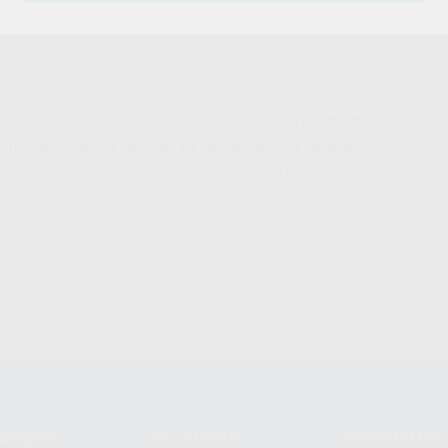
Maillefer. Completísima caja organizadora para instrumentos de
rumentos distribuidos en los diferentes tipos de limas, léntulos
 guttapercha y papel. Todos los componetes son desmontables.
compra
Mi cuenta
Newsletter