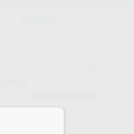
900 393 939
Envíos gratuitos desde 110€
Llama GRATIS a Clínica
Carrito mágico
UDIANTES
FOLLETOS
FORMACIONES
¡Hola!
Inicia sesión para ver los precios
del carrito con tus condiciones y
descuentos aplicados.
¿Has olvidado tu contraseña?
T-KIT 203
DENTSPLY MAILLEFER
Ref. Proclinic
14970
do
1 unidad
Ref. fabricante
A203V00000000
Registrarme
×
Precio web
599