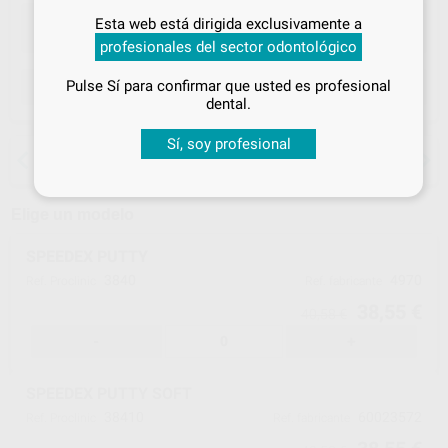
Inicia sesión
para disfrutar de todos
Esta web está dirigida exclusivamente a
tus
descuentos y condiciones
profesionales del sector odontológico
especiales
Pulse Sí para confirmar que usted es profesional
ELEGIR MODELO
¡Iniciar sesión!
dental.
Sí, soy profesional
15 días para cambiar de opinión salvo
anestesias
Elige un modelo
SPEEDEX PUTTY
3840
4970
Ref. Proclinic
Ref. fabricante
38,55 €
40,58 €
-
+
SPEEDEX PUTTY SOFT
38410
60023572
Ref. Proclinic
Ref. fabricante