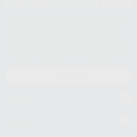
ENVIAR
Le informamos de que el Responsable del tratamiento de sus Datos
Personales es Proclinic S.A.U.. La Finalidad del tratamiento de sus Datos
Personales es el envío de información comercial. La legitimación para el
envío de la información comercial es su consentimiento prestado. Sus
datos únicamente serán cedidos a empresas vinculadas con Proclinic
S.A.U. que comercialicen productos similares del sector odontológico,
siempre bajo su consentimiento y no habrás cesión internacional de sus
Datos Personales. Podrá ejercitar los derechos de acceso, rectificación,
supresión, limitación y/o oposición al tratamiento de datos, entre otros, a
través de lopd@proclinic.es. Si desea conocer información adicional sobre
el tratamiento de datos personales, acceda a:
Protección de datos
CONTACTO
Mi cuenta
Estudiantes