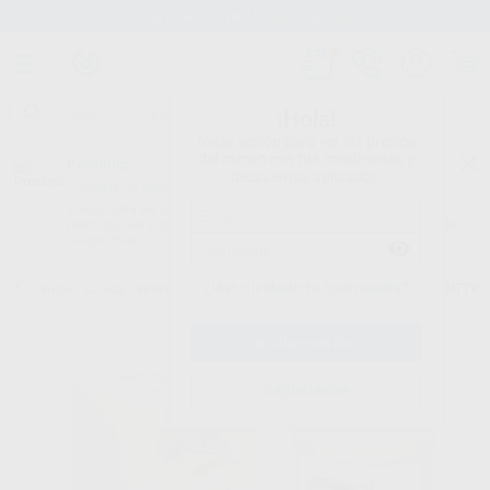
Stock de más de 15.000 productos
¡Hola!
Inicia sesión para ver los precios
del carrito con tus condiciones y
Proclinic
descuentos aplicados.
¿Todavía no tienes nuestra App?
¡Descárgala para ser siempre el primero en conocer nuestras
promociones y descuentos! Disponible en Google Play o App Store.
Google Play
¿Has olvidado tu contraseña?
Inicio
/
Clínica
/
Impresión
/
Siliconas de condensación
/
SPEEDEX PUTTY
Registrarme