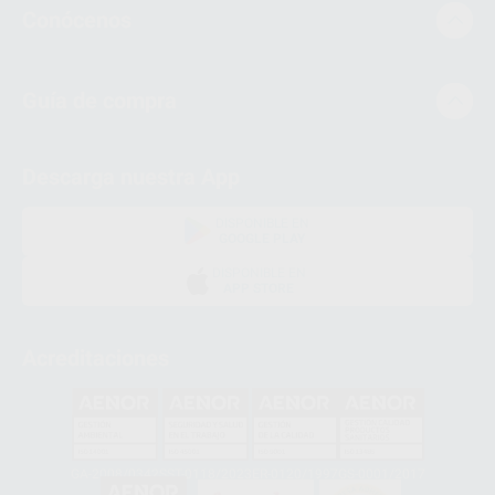
Conócenos
Guía de compra
Descarga nuestra App
DISPONIBLE EN
GOOGLE PLAY
DISPONIBLE EN
APP STORE
Acreditaciones
GA-2008/0342
SST-0118/2023
ER-0120/1997
GS-0001/2017