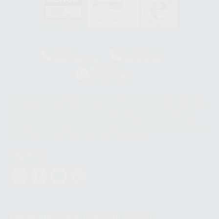
HCO-0060/2023
Clínica
Laboratorio
900 393 939
900 800 880
Whatsapp
665 533 087
Los servicios de WhatsApp Business son proporcionados por WhatsApp
Ireland Limited (WhatsApp Ireland). La información que controla WhatsApp
Ireland puede ser transferida a WhatsApp LLC y a Facebook Inc.. Dicha
Transferencia Internacional de Datos ofrece garantías adecuadas al
basarse en la Cláusula Contractual Tipo para la transferencia de datos
personales a terceros países. Puede ampliar la información en el siguiente
enlace:
WhatsApp Business Data Transfer Addendum
.
Síguenos
PROCLINIC S.A.U.
Copyright (c) 2026