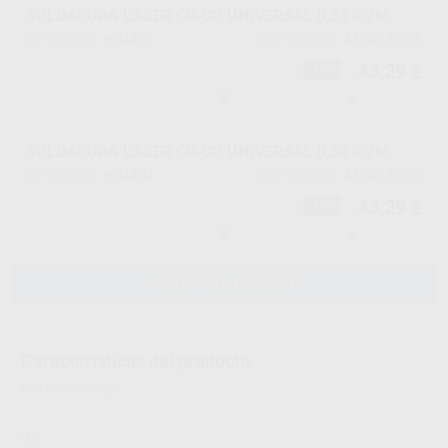
SOLDADURA LASER CR-CO UNIVERSAL 0,35 X 2M
H04402
ANSOLD035
Ref. Proclinic
Ref. fabricante
43,29 €
-10%
-
+
SOLDADURA LASER CR-CO UNIVERSAL 0,50 X 2M
H04404
ANSOLD050
Ref. Proclinic
Ref. fabricante
43,29 €
-10%
-
+
AÑADIR AL CARRITO
Características del producto
Proclinic informa:
ITA