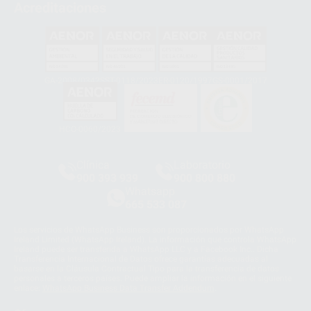
Acreditaciones
GA-2008/0342
SST-0118/2023
ER-0120/1997
GS-0001/2017
HCO-0060/2023
Clínica
Laboratorio
900 393 939
900 800 880
Whatsapp
665 533 087
Los servicios de WhatsApp Business son proporcionados por WhatsApp
Ireland Limited (WhatsApp Ireland). La información que controla WhatsApp
Ireland puede ser transferida a WhatsApp LLC y a Facebook Inc.. Dicha
Transferencia Internacional de Datos ofrece garantías adecuadas al
basarse en la Cláusula Contractual Tipo para la transferencia de datos
personales a terceros países. Puede ampliar la información en el siguiente
enlace:
WhatsApp Business Data Transfer Addendum
.