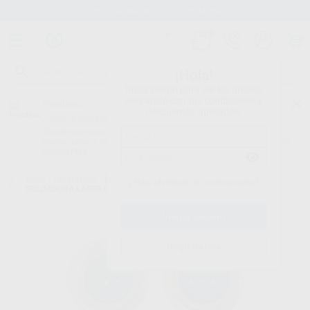
Stock de más de 15.000 productos
¡Hola!
Inicia sesión para ver los precios
del carrito con tus condiciones y
Proclinic
descuentos aplicados.
¿Todavía no tienes nuestra App?
¡Descárgala para ser siempre el primero en conocer nuestras
promociones y descuentos! Disponible en Google Play o App Store.
Google Play
Inicio
/
Laboratorio
/
Colado y soldadura
/
Soldaduras y fundentes
/
¿Has olvidado tu contraseña?
SOLDADURA LASER CR-CO UNIVERSAL
Registrarme