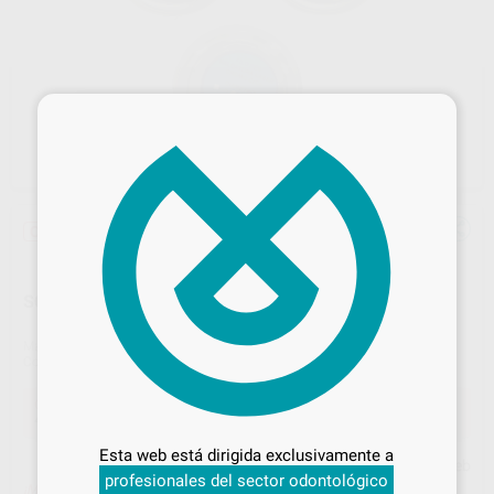
×
Oferta
SOLDADURA LASER CR-CO UNIVERSAL
Marca
ITA
Contenido
1 unidad
Desbloquea todas tus ventajas
Oferta
43,29 €
Comprando
1 unidad
te ahorras el
10%
Inicia sesión
para disfrutar de todos
Esta web está dirigida exclusivamente a
tus
descuentos y condiciones
Precio web
profesionales del sector odontológico
especiales
¡Mejor oferta!