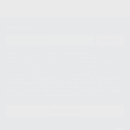
Newsletter
ENVIAR
Le informamos de que el Responsable del tratamiento de sus Datos
Personales es Proclinic S.A.U.. La Finalidad del tratamiento de sus Datos
Personales es el envío de información comercial. La legitimación para el
envío de la información comercial es su consentimiento prestado. Sus
datos únicamente serán cedidos a empresas vinculadas con Proclinic
S.A.U. que comercialicen productos similares del sector odontológico,
siempre bajo su consentimiento y no habrás cesión internacional de sus
Datos Personales. Podrá ejercitar los derechos de acceso, rectificación,
supresión, limitación y/o oposición al tratamiento de datos, entre otros, a
través de lopd@proclinic.es. Si desea conocer información adicional sobre
el tratamiento de datos personales, acceda a:
Protección de datos
CONTACTO