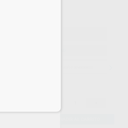
41
,46
€
64 €
o con IVA incluido 45,61 €
ELEGIR CANTIDAD
15 días para cambiar de opinión salvo anestesias
43,64 €
-
+
41,46 €
eciales
AÑADIR AL CARRITO