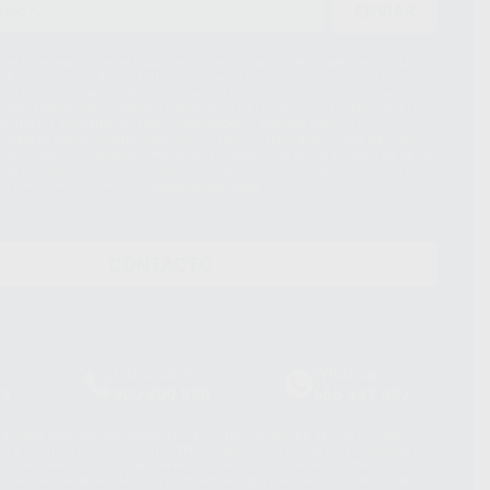
ENVIAR
ue el Responsable del tratamiento de sus Datos Personales es Proclinic
d del tratamiento de sus Datos Personales es el envío de información
imación para el envío de la información comercial es su consentimiento
s únicamente serán cedidos a empresas vinculadas con Proclinic S.A.U.
roductos similares del sector odontológico, siempre bajo su
 habrás cesión internacional de sus Datos Personales. Podrá ejercitar los
 rectificación, supresión, limitación y/o oposición al tratamiento de datos,
és de lopd@proclinic.es. Si desea conocer información adicional sobre el
os personales, acceda a:
Protección de datos
CONTACTO
Laboratorio
Whatsapp
39
900 800 880
665 533 087
hatsApp Business son proporcionados por WhatsApp Ireland Limited
. La información que controla WhatsApp Ireland puede ser transferida a
acebook Inc.. Dicha Transferencia Internacional de Datos ofrece
 al basarse en la Cláusula Contractual Tipo para la transferencia de