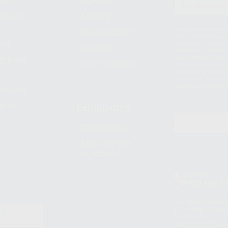
prar
Registro
to del
Mis listas
Le informamos de q
Mis productos
S.A.U.. La Finalida
nes
comercial. La legit
Facturas
prestado. Sus dato
e pago
que comercialicen p
Compra rápida
consentimiento y no
derechos de acceso,
entre otros, a trav
tratamiento de dat
legales
pida
Estudiantes
Odontobook
Material para
estudiantes
Clínica
900 393 9
Los servicios de W
(WhatsApp Ireland)
EN
WhatsApp LLC y a F
E
garantías adecuadas