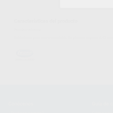
Características del producto
Proclinic informa:
Soldaduras para acero inoxidable. En plancha espesor 0,43 mm
Conócenos
Guía de 