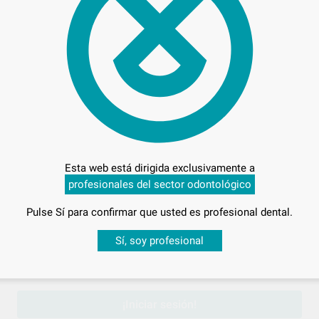
43,
Preci
Esta web está dirigida exclusivamente a
Entrega en 24h
profesionales del sector odontológico
Pulse Sí para confirmar que usted es profesional dental.
Desbloquea todas tus ventajas
Sí, soy profesional
E
sesión
para disfrutar de todos tus
descuentos y condiciones esp
¡Iniciar sesión!