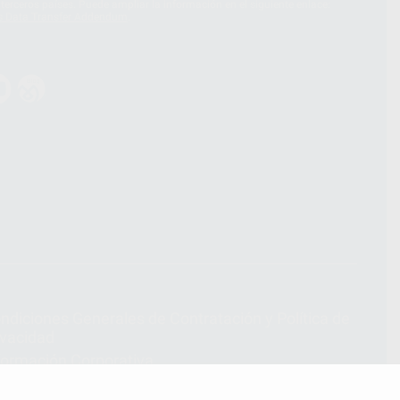
terceros países. Puede ampliar la información en el siguiente enlace:
s Data Transfer Addendum
.
ndiciones Generales de Contratación
y
Política de
ivacidad
formación Corporativa
lítica de Cookies