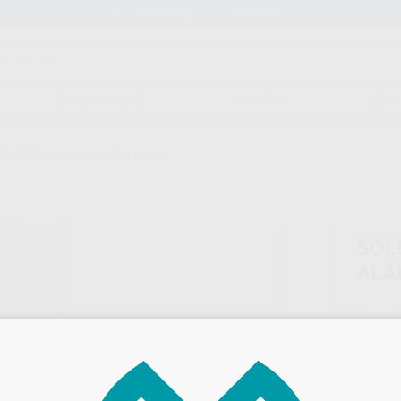
Stock de más de 15.000 productos
ORTODONCIA
CAD/CAM
EST
RA DE ACERO INOXIDABLE ALAMBRE
SOL
ALA
Marca
Conteni