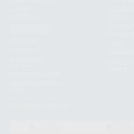
¿Quiénes somos?
Cómo com
Nuestros
Seguimien
compromisos
pedido
Responsabilidad
Devolucio
Social Corporativa
Métodos d
Canal ético
Envío
Código ético
Símbolos 
Sostenibilidad
Compra rá
energética
dientes
Trabaja con nosotros
Preguntas Frecuentes
(FAQ)
Descarga nuestra App
DISPONIBLE EN
DISPONIBLE 
GOOGLE PLAY
APP STOR