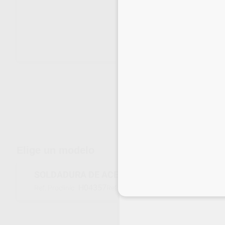
Envíos gratuitos desde 110€
Elige un modelo
SOLDADURA DE ACERO INOXIDABLE ALAMBR
H04357
R0221-00
Inicia 
Ref. Proclinic
Ref. fabricante