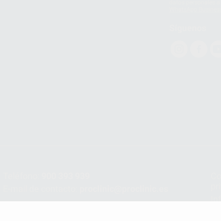
datos personales a 
WhatsApp Busines
Síguenos
Teléfono:
900 393 939
Co
pr
E-mail de contacto:
proclinic@proclinic.es
In
Po