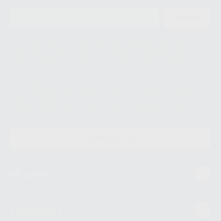
ENVIAR
Le informamos de que el Responsable del tratamiento de sus Datos
Personales es Proclinic S.A.U.. La Finalidad del tratamiento de sus Datos
Personales es el envío de información comercial. La legitimación para el
envío de la información comercial es su consentimiento prestado. Sus
datos únicamente serán cedidos a empresas vinculadas con Proclinic
S.A.U. que comercialicen productos similares del sector odontológico,
siempre bajo su consentimiento y no habrás cesión internacional de sus
Datos Personales. Podrá ejercitar los derechos de acceso, rectificación,
supresión, limitación y/o oposición al tratamiento de datos, entre otros, a
través de lopd@proclinic.es. Si desea conocer información adicional sobre
el tratamiento de datos personales, acceda a:
Protección de datos
CONTACTO
Mi cuenta
Estudiantes