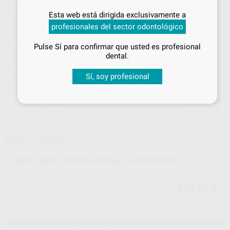
Inicia sesión
para disfrutar de todos
Esta web está dirigida exclusivamente a
tus
descuentos y condiciones
profesionales del sector odontológico
especiales
Pulse Sí para confirmar que usted es profesional
¡Iniciar sesión!
ELEGIR CANTIDAD
dental.
Venta exclusiva a Profesionales
Sí, soy profesional
15 días para cambiar de opinión salvo
anestesias
Elige un modelo
SNOW SMILE PROFESSIONAL 2 PACIENTES
9617
04-041
Ref. Proclinic
Ref. fabricante
248,08 €
261,14 €
-
+
AÑADIR AL CARRITO