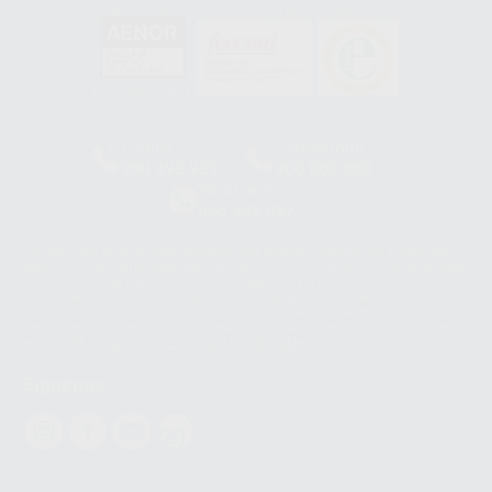
GA-2008/0342
SST-0118/2023
ER-0120/1997
GS-0001/2017
HCO-0060/2023
Clínica
Laboratorio
900 393 939
900 800 880
Whatsapp
665 533 087
Los servicios de WhatsApp Business son proporcionados por WhatsApp
Ireland Limited (WhatsApp Ireland). La información que controla WhatsApp
Ireland puede ser transferida a WhatsApp LLC y a Facebook Inc.. Dicha
Transferencia Internacional de Datos ofrece garantías adecuadas al
basarse en la Cláusula Contractual Tipo para la transferencia de datos
personales a terceros países. Puede ampliar la información en el siguiente
enlace:
WhatsApp Business Data Transfer Addendum
.
Síguenos