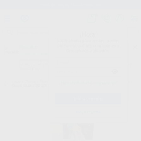
Stock de más de 15.000 productos
¡Hola!
Inicia sesión para ver los precios
del carrito con tus condiciones y
Proclinic
descuentos aplicados.
¿Todavía no tienes nuestra App?
¡Descárgala para ser siempre el primero en conocer nuestras
promociones y descuentos! Disponible en Google Play o App Store.
Google Play
Inicio
/
Clínica
/
Prevención y profilaxis
/
Blanqueamiento para clínica
/
¿Has olvidado tu contraseña?
SNOW SMILE PROFESSIONAL 2 PACIENTES
Registrarme