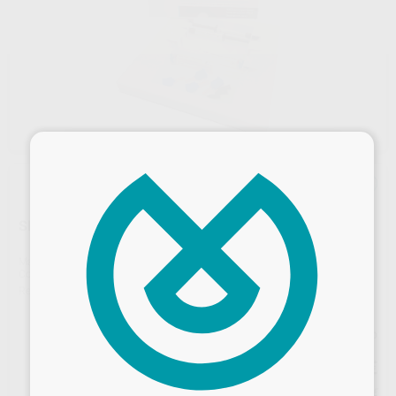
×
SNOW SMILE PROFESSIONAL 2 PACIENTES
Marca
LABORATORIOS CLARBEN
Contenido
2 jeringas de 2,5 ml de gel blanqueador + 1 jeringa de 3 g de protector de encias + 4 puntas de aplicación de gel + 4 puntas de aplicación del protector de encías
Ref. Proclinic
9617
Ref. fabricante
04-041
Precio web
248
,08
€
261,14 €
Desbloquea todas tus ventajas
Precio con IVA incluido 300,18 €