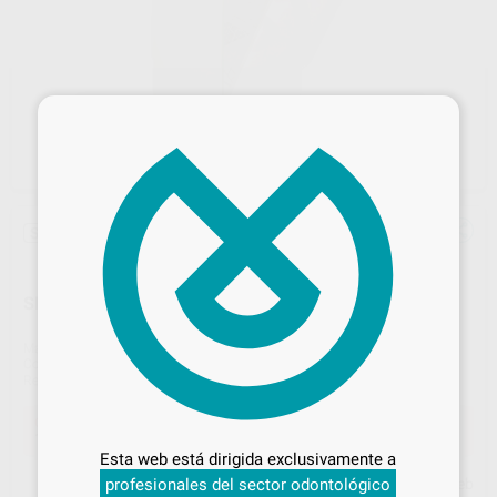
×
Sin descuentos adicionales
SMART TROLLEY LAVABO CON BASE
Marca
TECNO-GAZ
Contenido
1 Unidad
Ref. Proclinic
88135
Ref. fabricante
MO008STY
Desbloquea todas tus ventajas
Oferta
1.550,00 €
Comprando
1 unidad
te ahorras el
6%
Inicia sesión
para disfrutar de todos
Esta web está dirigida exclusivamente a
tus
descuentos y condiciones
profesionales del sector odontológico
Precio web
especiales