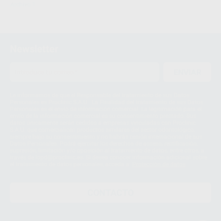
Archivo 1
Newsletter
ENVIAR
Le informamos de que el Responsable del tratamiento de sus Datos
Personales es Proclinic S.A.U.. La Finalidad del tratamiento de sus Datos
Personales es el envío de información comercial. La legitimación para el
envío de la información comercial es su consentimiento prestado. Sus
datos únicamente serán cedidos a empresas vinculadas con Proclinic
S.A.U. que comercialicen productos similares del sector odontológico,
siempre bajo su consentimiento y no habrás cesión internacional de sus
Datos Personales. Podrá ejercitar los derechos de acceso, rectificación,
supresión, limitación y/o oposición al tratamiento de datos, entre otros, a
través de lopd@proclinic.es. Si desea conocer información adicional sobre
el tratamiento de datos personales, acceda a:
Protección de datos
CONTACTO