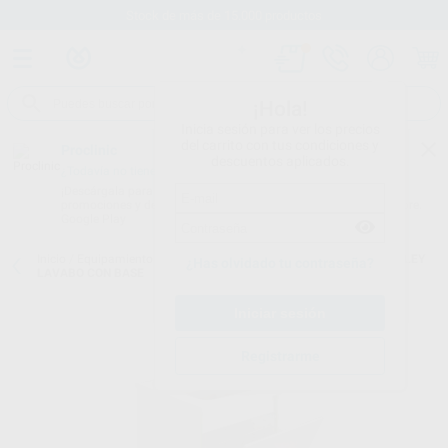
Stock de más de 15.000 productos
¡Hola!
Inicia sesión para ver los precios
del carrito con tus condiciones y
Proclinic
descuentos aplicados.
¿Todavía no tienes nuestra App?
¡Descárgala para ser siempre el primero en conocer nuestras
promociones y descuentos! Disponible en Google Play o App Store.
Google Play
Inicio
/
Equipamiento
/
Mobiliario
/
Muebles móviles
/
SMART TROLLEY
¿Has olvidado tu contraseña?
LAVABO CON BASE
Registrarme