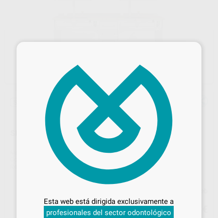
×
Sin descuentos adicionales
SKY MESA 2 PUESTOS 1 CAJONERA 35CM
Marca
IRIDE
Contenido
1 unidad
Ref. Proclinic
H98354
Ref. fabricante
SKY201D-35
Desbloquea todas tus ventajas
Precio web
Inicia sesión
para disfrutar de todos
Esta web está dirigida exclusivamente a
3.089
tus
descuentos y condiciones
,90
€
profesionales del sector odontológico
especiales