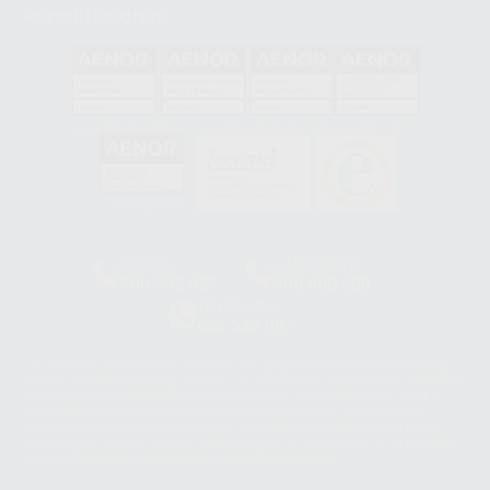
Acreditaciones
GA-2008/0342
SST-0118/2023
ER-0120/1997
GS-0001/2017
HCO-0060/2023
Clínica
Laboratorio
900 393 939
900 800 880
Whatsapp
665 533 087
Los servicios de WhatsApp Business son proporcionados por WhatsApp
Ireland Limited (WhatsApp Ireland). La información que controla WhatsApp
Ireland puede ser transferida a WhatsApp LLC y a Facebook Inc.. Dicha
Transferencia Internacional de Datos ofrece garantías adecuadas al
basarse en la Cláusula Contractual Tipo para la transferencia de datos
personales a terceros países. Puede ampliar la información en el siguiente
enlace:
WhatsApp Business Data Transfer Addendum
.