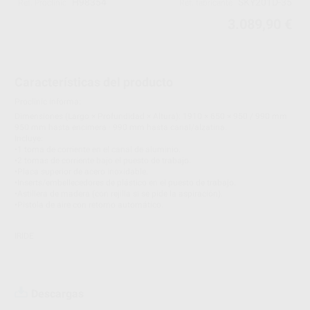
H98354
SKY201D-35
Ref. Proclinic
Ref. fabricante
3.089,90 €
Características del producto
Proclinic informa:
Dimensiones (Largo × Profundidad × Altura): 1910 × 650 × 950 / 990 mm
950 mm hasta encimera · 990 mm hasta canal/alzatina.
Incluye:
•1 toma de corriente en el canal de aluminio.
•2 tomas de corriente bajo el puesto de trabajo.
•Placa superior de acero inoxidable.
•Inserts/embellecedores de plástico en el puesto de trabajo.
•Astillera de madera (con rejilla si se pide la aspiración).
•Pistola de aire con retorno automático.
IRIDE
Descargas