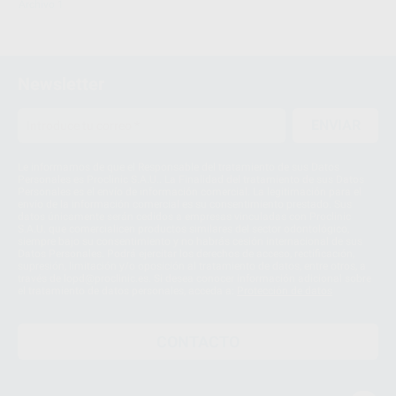
Archivo 1
Newsletter
ENVIAR
Le informamos de que el Responsable del tratamiento de sus Datos
Personales es Proclinic S.A.U.. La Finalidad del tratamiento de sus Datos
Personales es el envío de información comercial. La legitimación para el
envío de la información comercial es su consentimiento prestado. Sus
datos únicamente serán cedidos a empresas vinculadas con Proclinic
S.A.U. que comercialicen productos similares del sector odontológico,
siempre bajo su consentimiento y no habrás cesión internacional de sus
Datos Personales. Podrá ejercitar los derechos de acceso, rectificación,
supresión, limitación y/o oposición al tratamiento de datos, entre otros, a
través de lopd@proclinic.es. Si desea conocer información adicional sobre
el tratamiento de datos personales, acceda a:
Protección de datos
CONTACTO