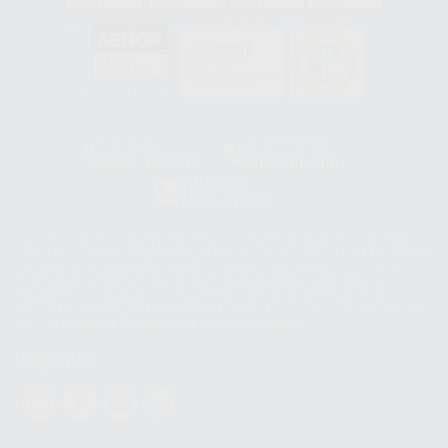
GA-2008/0342
SST-0118/2023
ER-0120/1997
GS-0001/2017
HCO-0060/2023
Clínica
Laboratorio
900 393 939
900 800 880
Whatsapp
665 533 087
Los servicios de WhatsApp Business son proporcionados por WhatsApp
Ireland Limited (WhatsApp Ireland). La información que controla WhatsApp
Ireland puede ser transferida a WhatsApp LLC y a Facebook Inc.. Dicha
Transferencia Internacional de Datos ofrece garantías adecuadas al
basarse en la Cláusula Contractual Tipo para la transferencia de datos
personales a terceros países. Puede ampliar la información en el siguiente
enlace:
WhatsApp Business Data Transfer Addendum
.
Síguenos