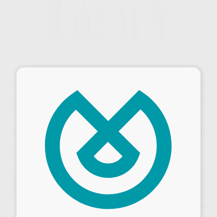
×
Sin descuentos adicionales
SISTEMA DE AEROPULIDOR PROXEO AURA SET PERIO
Marca
W&H
Contenido
- Aeropulidor
- Cabezal de pulverización 120°
- Cabezal de pulverización Perio
Oferta
1.514,30 €
Comprando
1 unidad
te ahorras el
5%
Desbloquea todas tus ventajas
Precio web