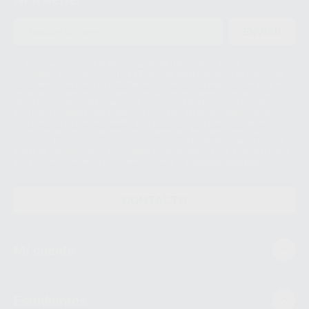
ENVIAR
Le informamos de que el Responsable del tratamiento de sus Datos
Personales es Proclinic S.A.U.. La Finalidad del tratamiento de sus Datos
Personales es el envío de información comercial. La legitimación para el
envío de la información comercial es su consentimiento prestado. Sus
datos únicamente serán cedidos a empresas vinculadas con Proclinic
S.A.U. que comercialicen productos similares del sector odontológico,
siempre bajo su consentimiento y no habrás cesión internacional de sus
Datos Personales. Podrá ejercitar los derechos de acceso, rectificación,
supresión, limitación y/o oposición al tratamiento de datos, entre otros, a
través de lopd@proclinic.es. Si desea conocer información adicional sobre
el tratamiento de datos personales, acceda a:
Protección de datos
CONTACTO
Mi cuenta
Estudiantes