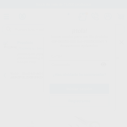
Stock de más de 15.000 productos
¡Hola!
Inicia sesión para ver los precios
del carrito con tus condiciones y
Proclinic
descuentos aplicados.
¿Todavía no tienes nuestra App?
¡Descárgala para ser siempre el primero en conocer nuestras
promociones y descuentos! Disponible en Google Play o App Store.
Google Play
Inicio
/
Equipamiento
/
Profilaxis
/
Aeropulidor perio
/
SISTEMA DE
¿Has olvidado tu contraseña?
AEROPULIDOR PROXEO AURA SET PERIO
Registrarme