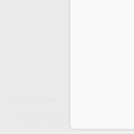
Envíos gratuitos desde 110€
Elige un modelo
SILICONA NORMOSIL PUTTY FAST
73741
001786
Ref. Proclinic
Ref. fabricante
Inicia 