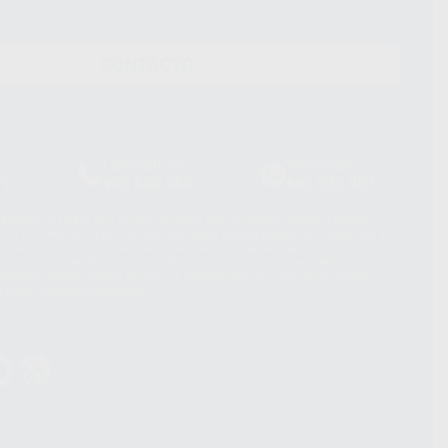
CONTACTO
Laboratorio
Whatsapp
39
900 800 880
665 533 087
hatsApp Business son proporcionados por WhatsApp Ireland Limited
. La información que controla WhatsApp Ireland puede ser transferida a
acebook Inc.. Dicha Transferencia Internacional de Datos ofrece
 al basarse en la Cláusula Contractual Tipo para la transferencia de
terceros países. Puede ampliar la información en el siguiente enlace:
s Data Transfer Addendum
.