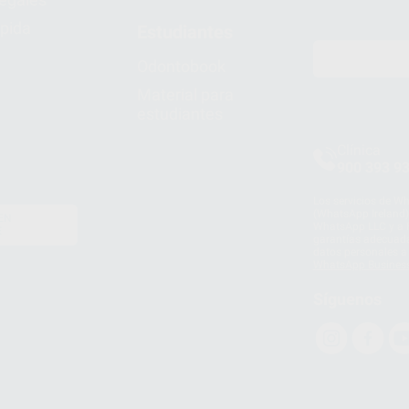
pida
Estudiantes
Odontobook
Material para
estudiantes
Clínica
900 393 9
Los servicios de W
(WhatsApp Ireland)
EN
WhatsApp LLC y a F
E
garantías adecuadas
datos personales a 
WhatsApp Busines
Síguenos