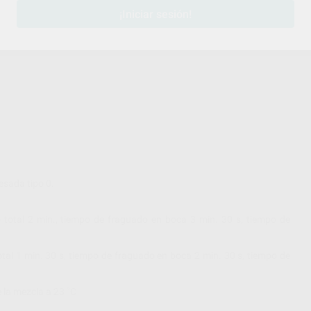
¡Iniciar sesión!
esada tipo 0.
total 2 min., tiempo de fraguado en boca 3 min. 30 s, tiempo de
tal 1 min. 30 s, tiempo de fraguado en boca 2 min. 30 s, tiempo de
 la mezcla a 23 ˚C