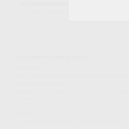
SILICONA NORMOSIL PUTTY NORMAL
73742
001793
Ref. Proclinic
Ref. fabricante
Características del producto
Proclinic informa:
Silicona de adición para impresiones dentales de consistencia p
Fraguado normal y rápido.
Fraguado normal: *Tiempo de mezcla 30 s, tiempo de trabajo 
fraguado 5 min. 30 s
Fraguado rápido: *Tiempo de mezcla 30 s, tiempo de trabajo to
fraguado 4 min.
*Los tiempos antes mencionados se entienden desde el inicio de