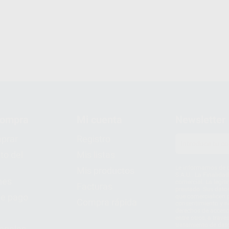
compra
Mi cuenta
Newsletter
prar
Registro
to del
Mis listas
Le informamos de q
Mis productos
S.A.U.. La Finalida
nes
comercial. La legit
Facturas
prestado. Sus dato
e pago
que comercialicen p
Compra rápida
consentimiento y no
derechos de acceso,
entre otros, a trav
tratamiento de dat
legales