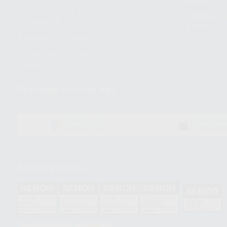
Sostenibilidad
Compra rá
energética
dientes
Trabaja con nosotros
Preguntas Frecuentes
(FAQ)
Descarga nuestra App
DISPONIBLE EN
DISPONIBLE 
GOOGLE PLAY
APP STOR
Acreditaciones
HCO-0060/2023
GA-2008/0342
SST-0118/2023
ER-0120/1997
GS-0001/2017