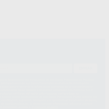
ENVIAR
ue el Responsable del tratamiento de sus Datos Personales es Proclinic
d del tratamiento de sus Datos Personales es el envío de información
imación para el envío de la información comercial es su consentimiento
s únicamente serán cedidos a empresas vinculadas con Proclinic S.A.U.
roductos similares del sector odontológico, siempre bajo su
 habrás cesión internacional de sus Datos Personales. Podrá ejercitar los
 rectificación, supresión, limitación y/o oposición al tratamiento de datos,
és de lopd@proclinic.es. Si desea conocer información adicional sobre el
os personales, acceda a:
Protección de datos