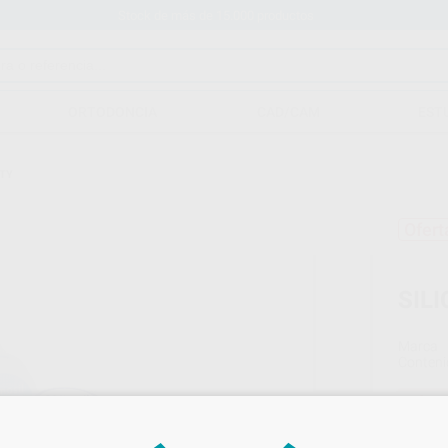
Stock de más de 15.000 productos
ORTODONCIA
CAD/CAM
EST
TY
Ofert
SIL
Marca
Conteni
Oferta