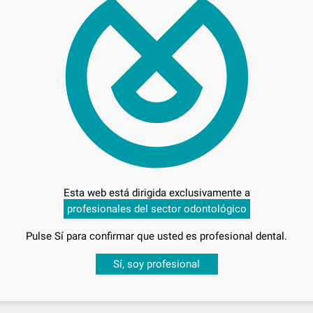
100
Pr
Entrega en 24h
Esta web está dirigida exclusivamente a
profesionales del sector odontológico
Pulse Sí para confirmar que usted es profesional dental.
Desbloquea todas tus ventajas
Sí, soy profesional
sesión
para disfrutar de todos tus
descuentos y condiciones esp