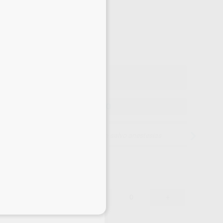
-21%
¡Mejor oferta!
79
,75
€
,74 €
ecio con IVA incluido 96,50 €
ELEGIR MODELO
15 días para cambiar de opinión salvo anestesias
79,75 €
-21%
-
+
eciales