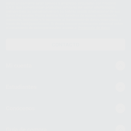
datos únicamente serán cedidos a empresas vinculadas con Proclinic
S.A.U. que comercialicen productos similares del sector odontológico,
siempre bajo su consentimiento y no habrás cesión internacional de sus
Datos Personales. Podrá ejercitar los derechos de acceso, rectificación,
supresión, limitación y/o oposición al tratamiento de datos, entre otros, a
través de lopd@proclinic.es. Si desea conocer información adicional sobre
el tratamiento de datos personales, acceda a:
Protección de datos
CONTACTO
Mi cuenta
Estudiantes
Conócenos
Guía de compra