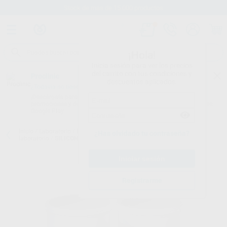
Stock de más de 15.000 productos
¡Hola!
Inicia sesión para ver los precios
del carrito con tus condiciones y
Proclinic
descuentos aplicados.
¿Todavía no tienes nuestra App?
¡Descárgala para ser siempre el primero en conocer nuestras
promociones y descuentos! Disponible en Google Play o App Store.
Google Play
Inicio
/
Laboratorio
/
Elaboracion modelos
/
Siliconas de adición
¿Has olvidado tu contraseña?
laboratorio
/
SILICONA DE ADICIÓN
Registrarme