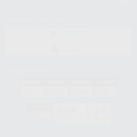
Descarga nuestra App
DISPONIBLE EN
GOOGLE PLAY
DISPONIBLE EN
APP STORE
Acreditaciones
GA-2008/0342
SST-0118/2023
ER-0120/1997
GS-0001/2017
HCO-0060/2023