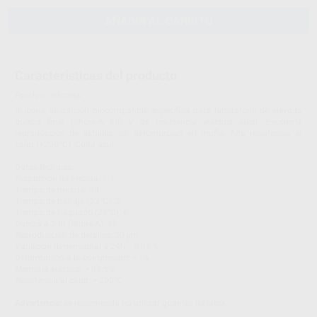
AÑADIR AL CARRITO
Características del producto
Proclinic informa:
Silicona de adición biocompatible, específica para laboratorio de elevada
dureza final (Shore-A 85) y de resistencia elástica ideal. Excelente
reproducción de detalles, sin deformación en mufla. Alta resistencia al
calor (+200ºC). Color azul.
Datos técnicos:
Proporción de mezcla: 1:1
Tiempo de mezcla: 30''
Tiempo de trabajo (23°C): 2'
Tiempo de fraguado (23°C): 6'
Dureza a 24h (Shore A): 85
Reproducción de detalles: 20 μm
Variación dimensional a 24h: - 0.05 %
Deformación a la compresión: < 1%
Memoria elástica: > 99.5%
Resistencia al calor: > 200°C
Advertencia:
se recomienda no utilizar guantes de látex.