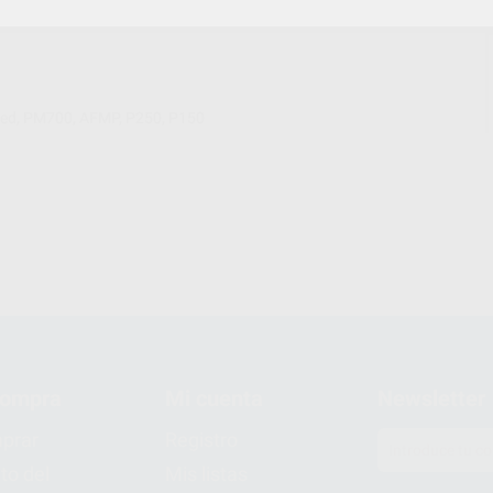
 led, PM700, AFMP, P250, P150
compra
Mi cuenta
Newsletter
prar
Registro
to del
Mis listas