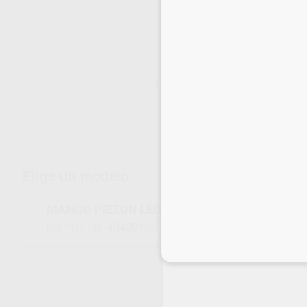
Envíos gratuitos desde 110€
Elige un modelo
MANGO PIEZON LED FS-455
404301
FS-455
Ref. Proclinic
Ref. fabricante
Inicia 