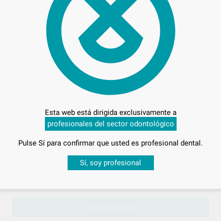
Pr
Entrega en 24h
Esta web está dirigida exclusivamente a
profesionales del sector odontológico
Pulse Sí para confirmar que usted es profesional dental.
Desbloquea todas tus ventajas
Sí, soy profesional
sesión
para disfrutar de todos tus
descuentos y condiciones esp
¡Iniciar sesión!