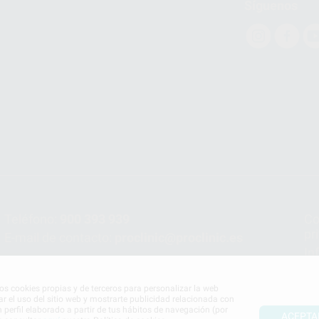
Síguenos
Teléfono:
900 393 939
Co
pr
E-mail de contacto:
proclinic@proclinic.es
In
Po
mos cookies propias y de terceros para personalizar la web
ar el uso del sitio web y mostrarte publicidad relacionada con
n perfil elaborado a partir de tus hábitos de navegación (por
ACEPTA