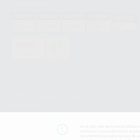
Acreditaciones
HCO-0060/2023
GA-2008/0342
SST-0118/2023
ER-0120/1997
GS-0001/2017
PROCLINIC S.A.U.
Copyright (c) 2026
Aviso legal
En el sitio web de Proclinic utiliza
conforme a tus preferencias, analiz
tus preferencias sobre la base de u