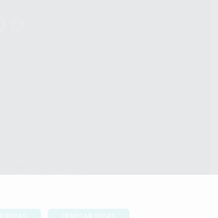
ndiciones Generales de Contratación
y
Política de
ivacidad
formación Corporativa
lítica de Cookies
R TODAS
DENEGAR TODAS