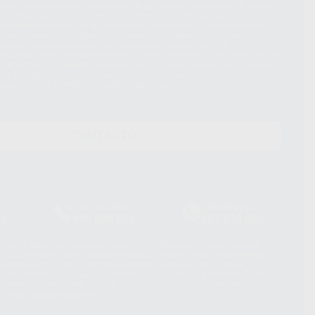
ue el Responsable del tratamiento de sus Datos Personales es Proclinic
d del tratamiento de sus Datos Personales es el envío de información
imación para el envío de la información comercial es su consentimiento
s únicamente serán cedidos a empresas vinculadas con Proclinic S.A.U.
roductos similares del sector odontológico, siempre bajo su
 habrás cesión internacional de sus Datos Personales. Podrá ejercitar los
 rectificación, supresión, limitación y/o oposición al tratamiento de datos,
és de lopd@proclinic.es. Si desea conocer información adicional sobre el
os personales, acceda a:
Protección de datos
CONTACTO
Laboratorio
Whatsapp
39
900 800 880
665 533 087
hatsApp Business son proporcionados por WhatsApp Ireland Limited
. La información que controla WhatsApp Ireland puede ser transferida a
acebook Inc.. Dicha Transferencia Internacional de Datos ofrece
 al basarse en la Cláusula Contractual Tipo para la transferencia de
terceros países. Puede ampliar la información en el siguiente enlace:
s Data Transfer Addendum
.