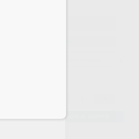
ecio con IVA incluido 1.004,66 €
ELEGIR CANTIDAD
15 días para cambiar de opinión salvo anestesias
920,00 €
-
+
830,30 €
eciales
AÑADIR AL CARRITO