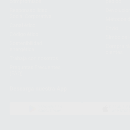
compromisos
pedido
Responsabilidad
Devolucio
Social Corporativa
Métodos d
Canal ético
Envío
Código ético
Símbolos 
Sostenibilidad
Compra rá
energética
dientes
Trabaja con nosotros
Preguntas Frecuentes
(FAQ)
Descarga nuestra App
DISPONIBLE EN
DISPONIBLE 
GOOGLE PLAY
APP STOR