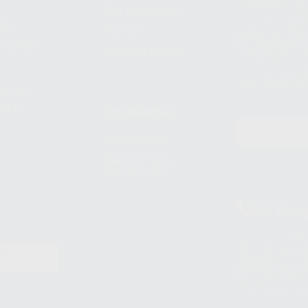
Le informamos de q
Mis productos
S.A.U.. La Finalida
nes
comercial. La legit
Facturas
prestado. Sus dato
e pago
que comercialicen p
Compra rápida
consentimiento y no
derechos de acceso,
entre otros, a trav
tratamiento de dat
legales
pida
Estudiantes
Odontobook
Material para
estudiantes
Clínica
900 393 9
Los servicios de W
(WhatsApp Ireland)
EN
WhatsApp LLC y a F
E
garantías adecuadas
datos personales a 
WhatsApp Busines