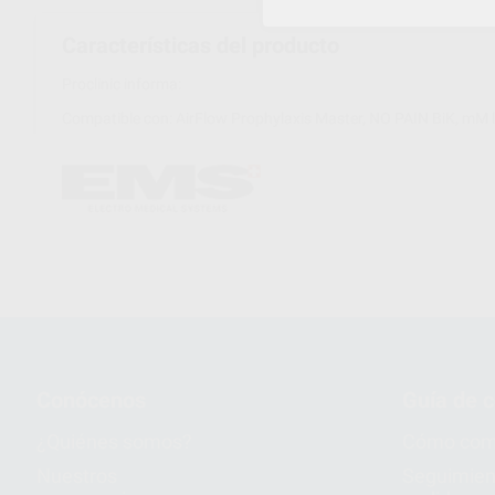
Características del producto
Proclinic informa:
Compatible con: AirFlow Prophylaxis Master, NO PAIN BiK, mM
Conócenos
Guía de 
¿Quiénes somos?
Cómo com
Nuestros
Seguimien