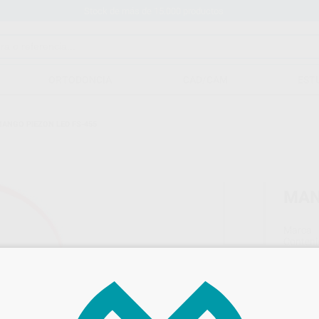
Stock de más de 15.000 productos
ORTODONCIA
CAD/CAM
EST
ANGO PIEZON LED FS-455
MAN
Marca
Conteni
920