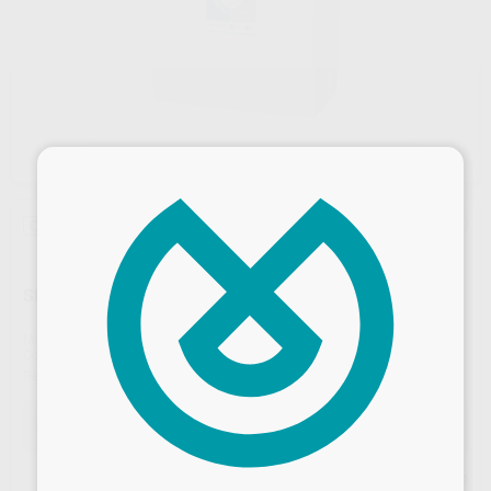
×
Oferta
SERVILLETAS 40X40
Marca
QUALQUE
Contenido
1.800 unidades (24 paquetes de 75 unidades)
Ref. Proclinic
54613
Ref. fabricante
13200
Oferta
133,36 €
Comprando
1 unidad
te ahorras el
10%
Desbloquea todas tus ventajas
Precio web