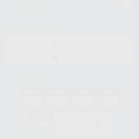
Guía de compra
Descarga nuestra App
DISPONIBLE EN
GOOGLE PLAY
DISPONIBLE EN
APP STORE
Acreditaciones
GA-2008/0342
SST-0118/2023
ER-0120/1997
GS-0001/2017
HCO-0060/2023