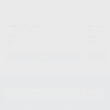
SERVILLETAS 2 CAPAS 40X40
SERVILLETAS 
QUALQUE
|
Ref. 54610
QUALQUE
|
Ref. 
126
65
,79
€
140,13 €
,88
€
109,24
Oferta
Oferta
-
+
-
AÑADIR
Newsletter
ENVIAR
Le informamos de que el Responsable del tratamiento de sus Datos
Personales es Proclinic S.A.U.. La Finalidad del tratamiento de sus Datos