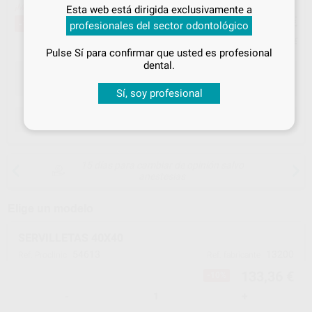
Inicia sesión
para disfrutar de todos
¡Mejor oferta!
Esta web está dirigida exclusivamente a
133
tus
descuentos y condiciones
,36
€
147,40 €
-10%
profesionales del sector odontológico
especiales
Precio con IVA incluido 161,37 €
Pulse Sí para confirmar que usted es profesional
¡Iniciar sesión!
dental.
Sí, soy profesional
ELEGIR CANTIDAD
15 días para cambiar de opinión salvo
anestesias
Elige un modelo
SERVILLETAS 40X40
54613
13200
Ref. Proclinic
Ref. fabricante
133,36 €
-10%
-
+