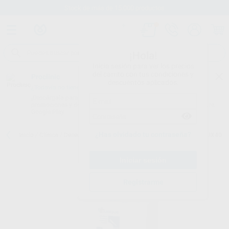
Stock de más de 15.000 productos
¡Hola!
Inicia sesión para ver los precios
del carrito con tus condiciones y
Proclinic
descuentos aplicados.
¿Todavía no tienes nuestra App?
¡Descárgala para ser siempre el primero en conocer nuestras
promociones y descuentos! Disponible en Google Play o App Store.
Google Play
¿Has olvidado tu contraseña?
Inicio
/
Clínica
/
Desechables
/
Servilletas de papel
/
SERVILLETAS 40X40
Registrarme