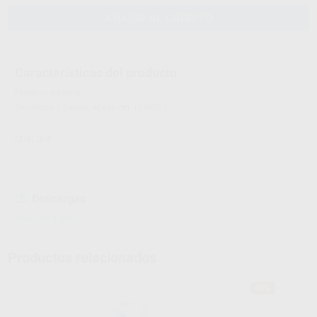
AÑADIR AL CARRITO
Características del producto
Proclinic informa:
Servilletas 3 Capas. 40x40 cm. (1.800u)
QUALQUE
Descargas
Anexo en inglés
Productos relacionados
40%