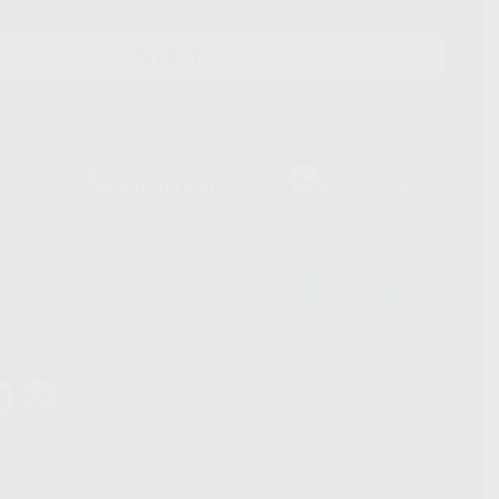
CONTACTO
Laboratorio
Whatsapp
39
900 800 880
665 533 087
hatsApp Business son proporcionados por WhatsApp Ireland Limited
. La información que controla WhatsApp Ireland puede ser transferida a
acebook Inc.. Dicha Transferencia Internacional de Datos ofrece
 al basarse en la Cláusula Contractual Tipo para la transferencia de
terceros países. Puede ampliar la información en el siguiente enlace:
s Data Transfer Addendum
.