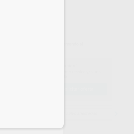
Precio web
5.025
,46
€
on IVA incluido 6.080,81 €
PRODUCTO FINANCIABLE
Fináncialo
hasta en 60 cuotas llamando al
900 800 880
¡Solicita más información!
ontáctanos para recibir asesoramiento técnico y/o una
oferta personalizada.
solicitar oferta
lamar al
900 800 880
15 días para cambiar de opinión salvo anestesias
eciales