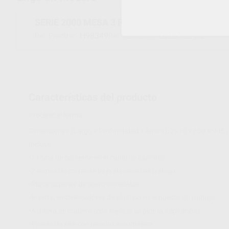
SERIE 2000 MESA 3 PUESTOS CAJONERAS 35
H98349
BLEK303-35
Ref. Proclinic
Ref. fabricante
Características del producto
Proclinic informa:
Dimensiones (Largo × Profundidad × Altura): 2910 × 650 × 905
Incluye
•1 toma de corriente en el canal de aluminio.
•2 tomas de corriente bajo el puesto de trabajo.
•Placa superior de acero inoxidable.
•Inserts/embellecedores de plástico en el puesto de trabajo.
•Astillera de madera (con rejilla si se pide la aspiración).
•Pistola de aire con retorno automático.