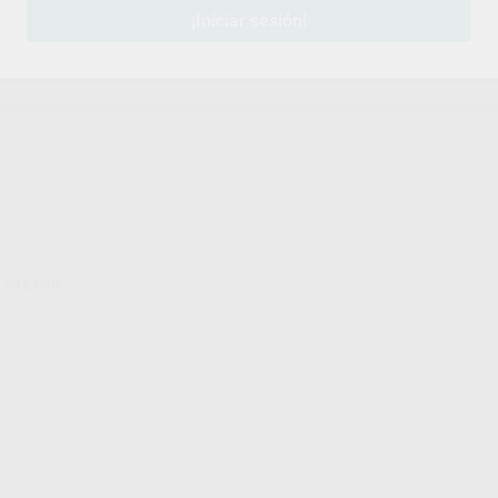
¡Iniciar sesión!
CM
 / 945 mm