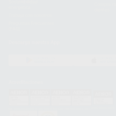
Sostenibilidad
Compra rá
energética
dientes
Trabaja con nosotros
Preguntas Frecuentes
(FAQ)
Descarga nuestra App
DISPONIBLE EN
DISPONIBLE 
GOOGLE PLAY
APP STOR
Acreditaciones
HCO-0060/2023
GA-2008/0342
SST-0118/2023
ER-0120/1997
GS-0001/2017