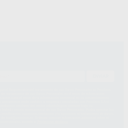
ENVIAR
ue el Responsable del tratamiento de sus Datos Personales es Proclinic
d del tratamiento de sus Datos Personales es el envío de información
imación para el envío de la información comercial es su consentimiento
s únicamente serán cedidos a empresas vinculadas con Proclinic S.A.U.
roductos similares del sector odontológico, siempre bajo su
 habrás cesión internacional de sus Datos Personales. Podrá ejercitar los
 rectificación, supresión, limitación y/o oposición al tratamiento de datos,
és de lopd@proclinic.es. Si desea conocer información adicional sobre el
os personales, acceda a:
Protección de datos