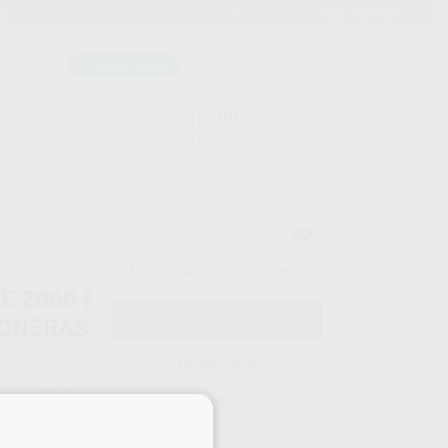
900 393 939
Envíos gratuitos desde 110€
Llama GRATIS a Clínica
Carrito mágico
UDIANTES
FOLLETOS
FORMACIONES
¡Hola!
Inicia sesión para ver los precios
del carrito con tus condiciones y
descuentos aplicados.
escuentos adicionales
¿Has olvidado tu contraseña?
IE 2000 MESA 3 PUESTOS
ONERAS 35CM
Registrarme
IRIDE
Ref. Proclinic
H98349
do
1 unidad
Ref. fabricante
BLEK303-35
×