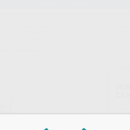
Stock de más de 15.000 productos
ORTODONCIA
CAD/CAM
EST
PUESTOS CAJONERAS 35CM
Sin d
SER
CAJ
Marca
Conteni