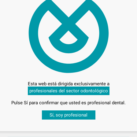
Precio c
C
Esta web está dirigida exclusivamente a
profesionales del sector odontológico
L
Pulse Sí para confirmar que usted es profesional dental.
Desbloquea todas tus ventajas
Sí, soy profesional
Entrega en 24h
sesión
para disfrutar de todos tus
descuentos y condiciones esp