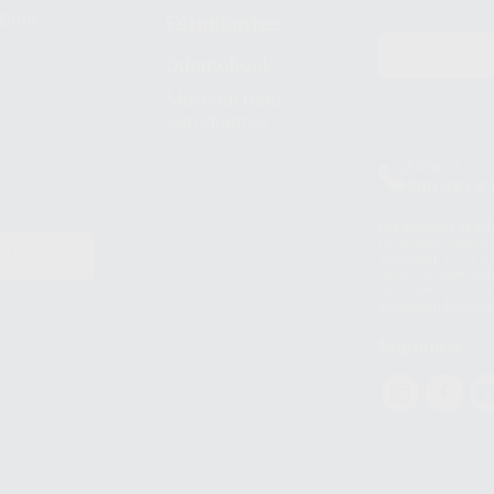
pida
Estudiantes
Odontobook
Material para
estudiantes
Clínica
900 393 9
Los servicios de W
(WhatsApp Ireland)
EN
WhatsApp LLC y a F
E
garantías adecuadas
datos personales a 
WhatsApp Busines
Síguenos