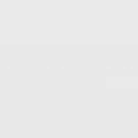
compra
Mi cuenta
Newsletter
prar
Registro
to del
Mis listas
Le informamos de q
Mis productos
S.A.U.. La Finalida
nes
comercial. La legit
Facturas
prestado. Sus dato
e pago
que comercialicen p
Compra rápida
consentimiento y no
derechos de acceso,
entre otros, a trav
tratamiento de dat
legales