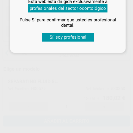
Esta web está dirigida exclusivamente a
tus
descuentos y condiciones
profesionales del sector odontológico
especiales
Pulse Sí para confirmar que usted es profesional
¡Iniciar sesión!
dental.
ELEGIR CANTIDAD
Sí, soy profesional
15 días para cambiar de opinión salvo
anestesias
Elige un modelo
SEPARATING FLUID 5L.
H00579
530350
Ref. Proclinic
Ref. fabricante
180,02 €
189,50 €
-
+
AÑADIR AL CARRITO