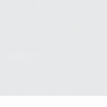
Whatsapp
665 533 087
Los servicios de WhatsApp Business son proporcionados por WhatsApp
Ireland Limited (WhatsApp Ireland). La información que controla WhatsApp
Ireland puede ser transferida a WhatsApp LLC y a Facebook Inc.. Dicha
Transferencia Internacional de Datos ofrece garantías adecuadas al
basarse en la Cláusula Contractual Tipo para la transferencia de datos
personales a terceros países. Puede ampliar la información en el siguiente
enlace:
WhatsApp Business Data Transfer Addendum
.
Síguenos
PROCLINIC S.A.U.
Copyright (c) 2026
Aviso legal
Teléfono:
900 393 939
E-mail de contacto:
proclinic@proclinic.es
Condiciones Generales de Contratación
y
Política