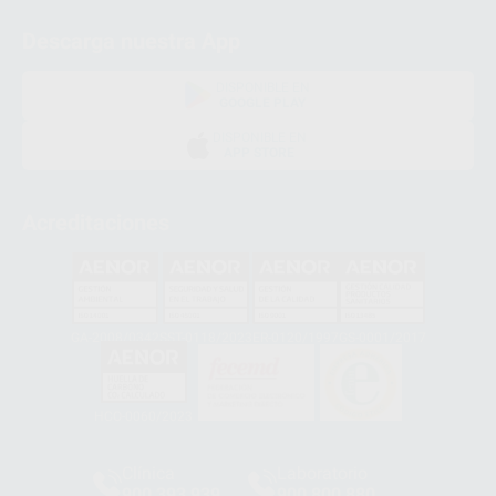
Descarga nuestra App
DISPONIBLE EN
GOOGLE PLAY
DISPONIBLE EN
APP STORE
Acreditaciones
GA-2008/0342
SST-0118/2023
ER-0120/1997
GS-0001/2017
HCO-0060/2023
Clínica
Laboratorio
900 393 939
900 800 880