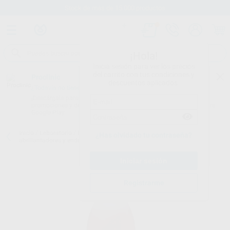
Stock de más de 15.000 productos
¡Hola!
Inicia sesión para ver los precios
del carrito con tus condiciones y
Proclinic
descuentos aplicados.
¿Todavía no tienes nuestra App?
¡Descárgala para ser siempre el primero en conocer nuestras
promociones y descuentos! Disponible en Google Play o App Store.
Google Play
Inicio
/
Laboratorio
/
Elaboracion modelos
/
Barnices aislantes
¿Has olvidado tu contraseña?
abrillantadores y endurecedores
/
SEPARATING FLUID 5L.
Registrarme