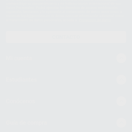
siempre bajo su consentimiento y no habrás cesión internacional de sus
Datos Personales. Podrá ejercitar los derechos de acceso, rectificación,
supresión, limitación y/o oposición al tratamiento de datos, entre otros, a
través de lopd@proclinic.es. Si desea conocer información adicional sobre
el tratamiento de datos personales, acceda a:
Protección de datos
CONTACTO
Mi cuenta
Estudiantes
Conócenos
Guía de compra