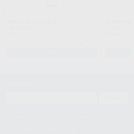
SEPARATING FLUID 500 ML.
SEPARATING F
IVOCLAR
|
Ref. H00575
IVOCLAR
|
Ref. H
32
45
,54
€
,08
€
-
+
-
AÑADIR
Newsletter
ENVIAR
Le informamos de que el Responsable del tratamiento de sus Datos
Personales es Proclinic S.A.U.. La Finalidad del tratamiento de sus Datos
Personales es el envío de información comercial. La legitimación para el
envío de la información comercial es su consentimiento prestado. Sus
datos únicamente serán cedidos a empresas vinculadas con Proclinic
S.A.U. que comercialicen productos similares del sector odontológico,