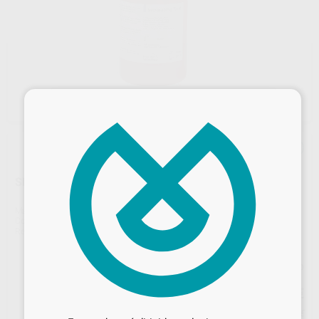
×
SEPARATING FLUID 5L.
Marca
IVOCLAR
Contenido
5 litros.
Ref. Proclinic
H00579
Ref. fabricante
530350
Precio web
180
Desbloquea todas tus ventajas
,02
€
189,50 €
Inicia sesión
para disfrutar de todos
Precio con IVA incluido 217,82 €