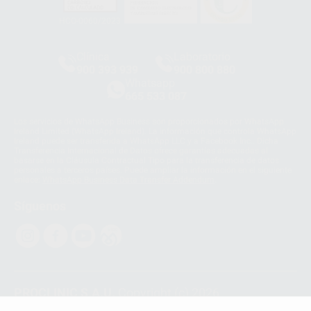
HCO-0060/2023
Clínica
Laboratorio
900 393 939
900 800 880
Whatsapp
665 533 087
Los servicios de WhatsApp Business son proporcionados por WhatsApp
Ireland Limited (WhatsApp Ireland). La información que controla WhatsApp
Ireland puede ser transferida a WhatsApp LLC y a Facebook Inc.. Dicha
Transferencia Internacional de Datos ofrece garantías adecuadas al
basarse en la Cláusula Contractual Tipo para la transferencia de datos
personales a terceros países. Puede ampliar la información en el siguiente
enlace:
WhatsApp Business Data Transfer Addendum
.
Síguenos
PROCLINIC S.A.U.
Copyright (c) 2026
Aviso legal