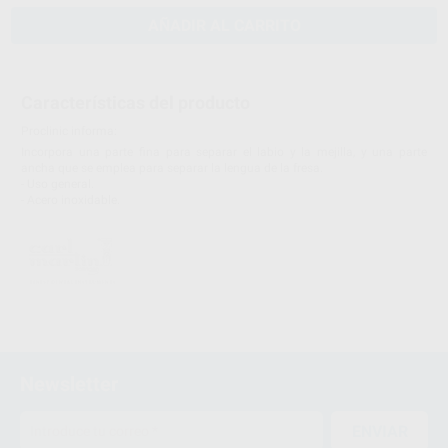
AÑADIR AL CARRITO
Características del producto
Proclinic informa:
Incorpora una parte fina para separar el labio y la mejilla, y una parte
ancha que se emplea para separar la lengua de la fresa.
- Uso general.
- Acero inoxidable.
Newsletter
ENVIAR