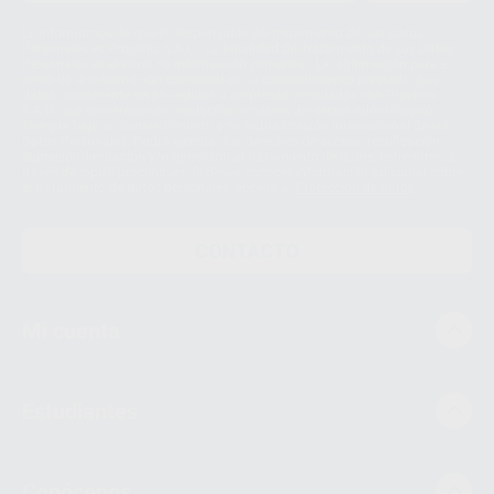
Le informamos de que el Responsable del tratamiento de sus Datos
Personales es Proclinic S.A.U.. La Finalidad del tratamiento de sus Datos
Personales es el envío de información comercial. La legitimación para el
envío de la información comercial es su consentimiento prestado. Sus
datos únicamente serán cedidos a empresas vinculadas con Proclinic
S.A.U. que comercialicen productos similares del sector odontológico,
siempre bajo su consentimiento y no habrás cesión internacional de sus
Datos Personales. Podrá ejercitar los derechos de acceso, rectificación,
supresión, limitación y/o oposición al tratamiento de datos, entre otros, a
través de lopd@proclinic.es. Si desea conocer información adicional sobre
el tratamiento de datos personales, acceda a:
Protección de datos
CONTACTO
Mi cuenta
Estudiantes
Conócenos