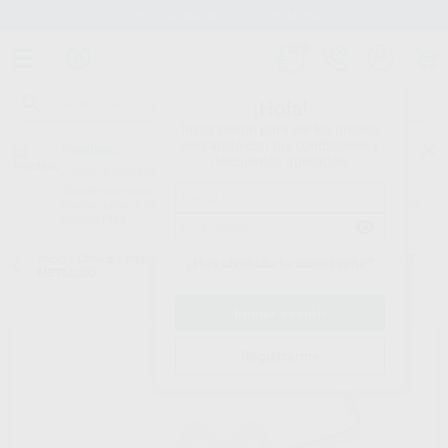
Stock de más de 15.000 productos
¡Hola!
Inicia sesión para ver los precios
del carrito con tus condiciones y
Proclinic
descuentos aplicados.
¿Todavía no tienes nuestra App?
¡Descárgala para ser siempre el primero en conocer nuestras
promociones y descuentos! Disponible en Google Play o App Store.
Google Play
Inicio
/
Clínica
/
Instrumental
/
Separadores
/
SEPARADOR FARABEUF
¿Has olvidado tu contraseña?
METALICO
Registrarme