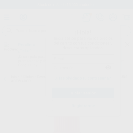
Stock de más de 15.000 productos
¡Hola!
Inicia sesión para ver los precios
del carrito con tus condiciones y
Proclinic
descuentos aplicados.
¿Todavía no tienes nuestra App?
¡Descárgala para ser siempre el primero en conocer nuestras
promociones y descuentos! Disponible en Google Play o App Store.
Google Play
Inicio
/
Clínica
/
Restauración
/
Adhesivos de grabado total
/
SELF CURE
¿Has olvidado tu contraseña?
ACTIVADOR
Registrarme