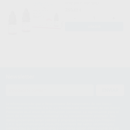
DENTSPLY
|
Ref. 3062
265
,83
€
-
+
AÑADIR
Newsletter
ENVIAR
Le informamos de que el Responsable del tratamiento de sus Datos
Personales es Proclinic S.A.U.. La Finalidad del tratamiento de sus Datos
Personales es el envío de información comercial. La legitimación para el
envío de la información comercial es su consentimiento prestado. Sus
datos únicamente serán cedidos a empresas vinculadas con Proclinic
S.A.U. que comercialicen productos similares del sector odontológico,
siempre bajo su consentimiento y no habrás cesión internacional de sus