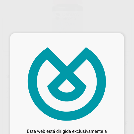
×
SELF CURE ACTIVADOR
Marca
DENTSPLY
Contenido
1 unidad de 4,5 ml
Ref. Proclinic
3059
Ref. fabricante
634354K
Precio web
Desbloquea todas tus ventajas
141
,89
€
149,36 €
Inicia sesión
para disfrutar de todos
Esta web está dirigida exclusivamente a
Precio con IVA incluido 156,08 €
tus
descuentos y condiciones