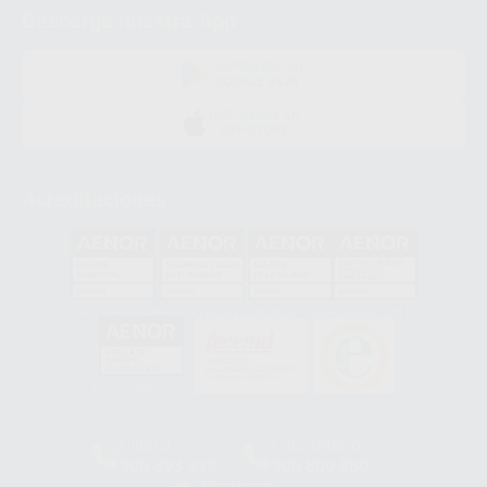
Descarga nuestra App
DISPONIBLE EN
GOOGLE PLAY
DISPONIBLE EN
APP STORE
Acreditaciones
GA-2008/0342
SST-0118/2023
ER-0120/1997
GS-0001/2017
HCO-0060/2023
Clínica
Laboratorio
900 393 939
900 800 880
Whatsapp