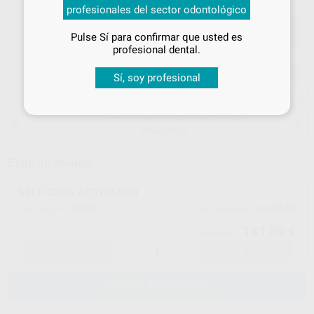
profesionales del sector odontológico
especiales
Pulse Sí para confirmar que usted es
¡Iniciar sesión!
profesional dental.
ELEGIR CANTIDAD
Sí, soy profesional
15 días para cambiar de opinión salvo
anestesias
Elige un modelo
SELF CURE ACTIVADOR
3059
634354K
Ref. Proclinic
Ref. fabricante
141,89 €
149,36 €
-
+
AÑADIR AL CARRITO