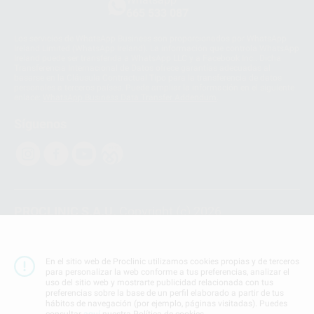
665 533 087
Los servicios de WhatsApp Business son proporcionados por WhatsApp
Ireland Limited (WhatsApp Ireland). La información que controla WhatsApp
Ireland puede ser transferida a WhatsApp LLC y a Facebook Inc.. Dicha
Transferencia Internacional de Datos ofrece garantías adecuadas al
basarse en la Cláusula Contractual Tipo para la transferencia de datos
personales a terceros países. Puede ampliar la información en el siguiente
enlace:
WhatsApp Business Data Transfer Addendum
.
Síguenos
PROCLINIC S.A.U.
Copyright (c) 2026
Aviso legal
Teléfono:
900 393 939
En el sitio web de Proclinic utilizamos cookies propias y de terceros
E-mail de contacto:
proclinic@proclinic.es
para personalizar la web conforme a tus preferencias, analizar el
uso del sitio web y mostrarte publicidad relacionada con tus
preferencias sobre la base de un perfil elaborado a partir de tus
Condiciones Generales de Contratación
y
Política
hábitos de navegación (por ejemplo, páginas visitadas). Puedes
de privacidad
consultar
aquí
nuestra Política de cookies.