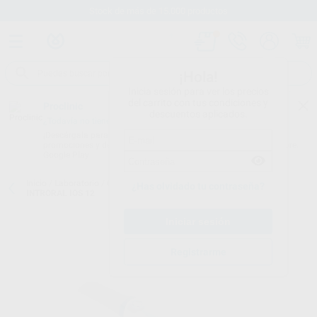
Stock de más de 15.000 productos
¡Hola!
Inicia sesión para ver los precios
del carrito con tus condiciones y
Proclinic
descuentos aplicados.
¿Todavía no tienes nuestra App?
¡Descárgala para ser siempre el primero en conocer nuestras
promociones y descuentos! Disponible en Google Play o App Store.
Google Play
Inicio
/
Laboratorio
/
Cad/cam
/
Escanner intraoral
/
SCANNER
¿Has olvidado tu contraseña?
INTRORAL IOS 12
Registrarme