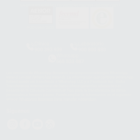
GA-2008/0342
SST-0118/2023
ER-0120/1997
GS-0001/2017
HCO-0060/2023
Clínica
Laboratorio
900 393 939
900 800 880
Whatsapp
665 533 087
Los servicios de WhatsApp Business son proporcionados por WhatsApp
Ireland Limited (WhatsApp Ireland). La información que controla WhatsApp
Ireland puede ser transferida a WhatsApp LLC y a Facebook Inc.. Dicha
Transferencia Internacional de Datos ofrece garantías adecuadas al
basarse en la Cláusula Contractual Tipo para la transferencia de datos
personales a terceros países. Puede ampliar la información en el siguiente
enlace:
WhatsApp Business Data Transfer Addendum
.
Síguenos