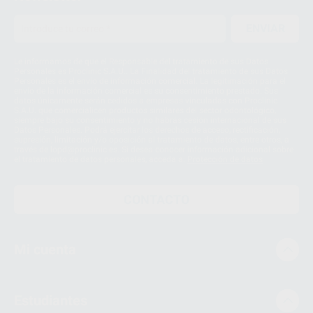
ENVIAR
Le informamos de que el Responsable del tratamiento de sus Datos
Personales es Proclinic S.A.U.. La Finalidad del tratamiento de sus Datos
Personales es el envío de información comercial. La legitimación para el
envío de la información comercial es su consentimiento prestado. Sus
datos únicamente serán cedidos a empresas vinculadas con Proclinic
S.A.U. que comercialicen productos similares del sector odontológico,
siempre bajo su consentimiento y no habrás cesión internacional de sus
Datos Personales. Podrá ejercitar los derechos de acceso, rectificación,
supresión, limitación y/o oposición al tratamiento de datos, entre otros, a
través de lopd@proclinic.es. Si desea conocer información adicional sobre
el tratamiento de datos personales, acceda a:
Protección de datos
CONTACTO
Mi cuenta
Estudiantes