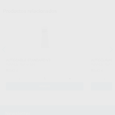
Productos relacionados
AUTOCABLE STANDARD V3
AUTOCLAVABLE
RUNYES
|
Ref. 61406
RUNYES
|
Ref. 6
80
80
,67
€
,67
€
-
+
-
AÑADIR
Newsletter