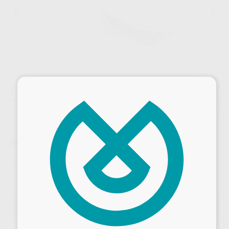
×
1
/ 6
SCANNER INTRORAL IOS 12
Marca
RUNYES
Contenido
1
Ref. Proclinic
61401
Ref. fabricante
IOS-11
Desbloquea todas tus ventajas