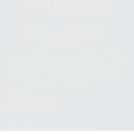
HCO-0060/2023
Clínica
Laboratorio
900 393 939
900 800 880
Whatsapp
665 533 087
Los servicios de WhatsApp Business son proporcionados por WhatsApp
Ireland Limited (WhatsApp Ireland). La información que controla WhatsApp
Ireland puede ser transferida a WhatsApp LLC y a Facebook Inc.. Dicha
Transferencia Internacional de Datos ofrece garantías adecuadas al
basarse en la Cláusula Contractual Tipo para la transferencia de datos
personales a terceros países. Puede ampliar la información en el siguiente
enlace:
WhatsApp Business Data Transfer Addendum
.
Síguenos
PROCLINIC S.A.U.
Copyright (c) 2026