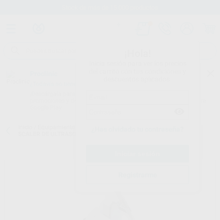
Stock de más de 15.000 productos
¡Hola!
Inicia sesión para ver los precios
del carrito con tus condiciones y
Proclinic
descuentos aplicados.
¿Todavía no tienes nuestra App?
¡Descárgala para ser siempre el primero en conocer nuestras
promociones y descuentos! Disponible en Google Play o App Store.
Google Play
Inicio
/
Equipamiento
/
Profilaxis
/
Scalers por ultrasonidos con luz
/
¿Has olvidado tu contraseña?
SCALER DE ULTRASONIDOS MULTIPIEZO WHITE
Registrarme