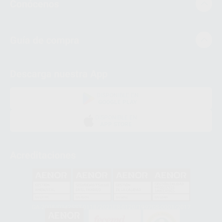
Conócenos
Guía de compra
Descarga nuestra App
DISPONIBLE EN
GOOGLE PLAY
DISPONIBLE EN
APP STORE
Acreditaciones
GA-2008/0342
SST-0118/2023
ER-0120/1997
GS-0001/2017