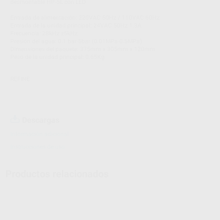
desmontable HP-5L con LED
Entrada de alimentación: 220VAC 50Hz / 110VAC 60Hz
Entrada de la unidad principal: 24VAC 50Hz 1.3A
Frecuencia: 28kHz ±5kHz
Presión del agua: 0.1 bar-5bar (0.01MPa-0.5MPa)
Dimensiones del paquete: 375mm x 305mm x 120mm
Peso de la unidad principal: 0.65Kg
REFINE
Descargas
Información adicional
Instrucciones de uso
Productos relacionados