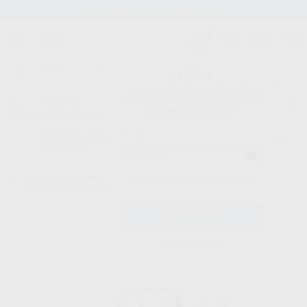
Stock de más de 15.000 productos
¡Hola!
Inicia sesión para ver los precios
del carrito con tus condiciones y
Proclinic
descuentos aplicados.
¿Todavía no tienes nuestra App?
¡Descárgala para ser siempre el primero en conocer nuestras
promociones y descuentos! Disponible en Google Play o App Store.
Google Play
Inicio
/
Equipamiento
/
Profilaxis
/
Scalers por ultrasonidos con luz
/
¿Has olvidado tu contraseña?
SCALER DE ULTRASONIDO MAX PIEZO 3+ CON LUZ
Registrarme