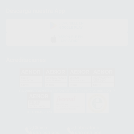
Descarga nuestra App
DISPONIBLE EN
GOOGLE PLAY
DISPONIBLE EN
APP STORE
Acreditaciones
GA-2008/0342
SST-0118/2023
ER-0120/1997
GS-0001/2017
HCO-0060/2023
Clínica
Laboratorio
900 393 939
900 800 880