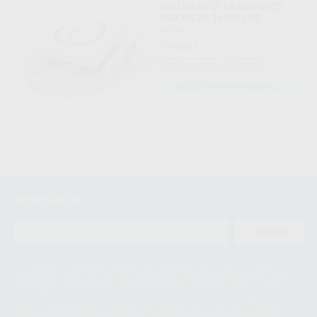
SCALER DE ULTRASONIDOS
MAX PIEZO 3+ SIN LUZ
REFINE
|
Ref. Grupo
179
,00
€
195,00 €
Sin descuentos adicionales
SELECCIONAR REFERENCIA
Newsletter
ENVIAR
Le informamos de que el Responsable del tratamiento de sus Datos
Personales es Proclinic S.A.U.. La Finalidad del tratamiento de sus Datos
Personales es el envío de información comercial. La legitimación para el
envío de la información comercial es su consentimiento prestado. Sus
datos únicamente serán cedidos a empresas vinculadas con Proclinic
S.A.U. que comercialicen productos similares del sector odontológico,