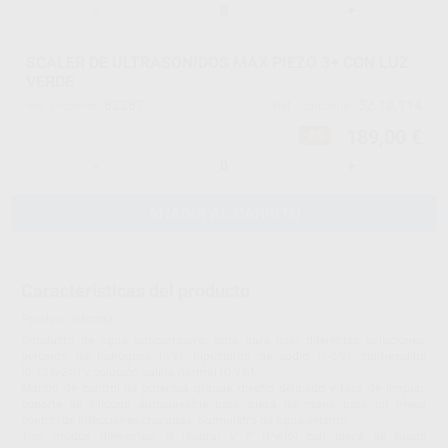
-
+
SCALER DE ULTRASONIDOS MAX PIEZO 3+ CON LUZ
VERDE
82287
52.10.114
Ref. Proclinic
Ref. fabricante
189,00 €
-8%
-
+
AÑADIR AL CARRITO
Características del producto
Proclinic informa:
Conducto de agua anticorrosivo, apto para usar diferentes soluciones:
peróxido de hidrógeno (3%), hipoclorito de sodio (1-6%), clorhexidina
(0.12%-2%) y solución salina normal (0.9%).
Mando de control de potencia grande, diseño delicado y fácil de limpiar:
soporte de silicona autoclavable para pieza de mano para un mejor
control de infecciones cruzadas. Suministro de agua externo.
Tres modos diferentes: G (Supra) y P (Perio) con pieza de mano