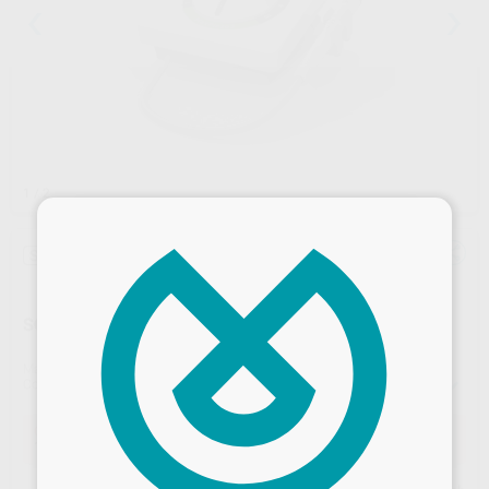
1
/ 2
×
Sin descuentos adicionales
SCALER DE ULTRASONIDO MAX PIEZO 3+ CON LUZ
Marca
REFINE
Contenido
Unidad de sobremesa + pieza de mano de ultrasonidos HP-5L LED + cable de alimentación + manguera de agua + llave dinamométrica + pedal + punta
Oferta
189,00 €
Comprando
1 unidad
te ahorras el
8%