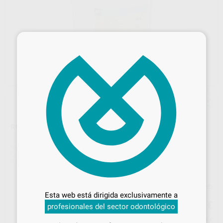
×
RUBINIT ROSA TIPO IV/4
Marca
PROTECHNO
Contenido
18 kg.
Ref. Proclinic
H00099
Ref. fabricante
1120-180
Desbloquea todas tus ventajas
Precio web
Inicia sesión
para disfrutar de todos
Esta web está dirigida exclusivamente a
68
tus
descuentos y condiciones
,30
€
71,90 €
profesionales del sector odontológico
especiales
Precio con IVA incluido 82,64 €