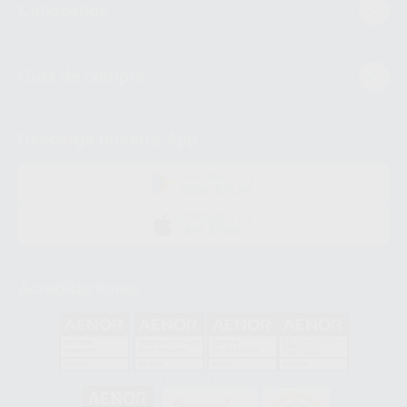
Conócenos
Guía de compra
Descarga nuestra App
DISPONIBLE EN
GOOGLE PLAY
DISPONIBLE EN
APP STORE
Acreditaciones
GA-2008/0342
SST-0118/2023
ER-0120/1997
GS-0001/2017