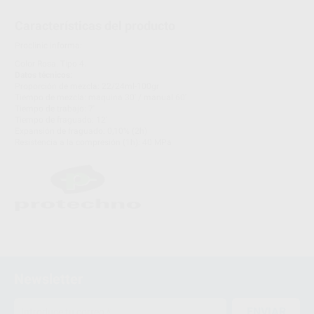
Características del producto
Proclinic informa:
Color Rosa. Tipo 4.
Datos técnicos:
Proporción de mezcla: 22/24ml-100gr
Tiempo de mezcla: maquina 30' / manual 60'
Tiempo de trabajo: 7'
Tiempo de fraguado: 12'
Expansión de fraguado: 0,10% (2h)
Resistencia a la compresión (1h): 40 MPa
Newsletter
ENVIAR