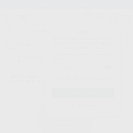
Stock de más de 15.000 productos
¡Hola!
Inicia sesión para ver los precios
del carrito con tus condiciones y
Proclinic
descuentos aplicados.
¿Todavía no tienes nuestra App?
¡Descárgala para ser siempre el primero en conocer nuestras
promociones y descuentos! Disponible en Google Play o App Store.
Google Play
Inicio
/
Laboratorio
/
Elaboracion modelos
/
Escayola para protesis fija
/
¿Has olvidado tu contraseña?
RUBINIT ROSA TIPO IV/4
Registrarme