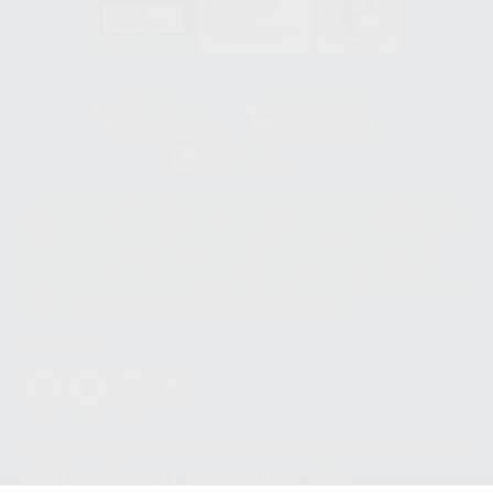
HCO-0060/2023
Clínica
Laboratorio
900 393 939
900 800 880
Whatsapp
665 533 087
Los servicios de WhatsApp Business son proporcionados por WhatsApp
Ireland Limited (WhatsApp Ireland). La información que controla WhatsApp
Ireland puede ser transferida a WhatsApp LLC y a Facebook Inc.. Dicha
Transferencia Internacional de Datos ofrece garantías adecuadas al
basarse en la Cláusula Contractual Tipo para la transferencia de datos
personales a terceros países. Puede ampliar la información en el siguiente
enlace:
WhatsApp Business Data Transfer Addendum
.
Síguenos
PROCLINIC S.A.U.
Copyright (c) 2026