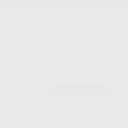
Stock de más de 15.000 productos
¡Hola!
Inicia sesión para ver los precios
del carrito con tus condiciones y
Proclinic
descuentos aplicados.
¿Todavía no tienes nuestra App?
¡Descárgala para ser siempre el primero en conocer nuestras
promociones y descuentos! Disponible en Google Play o App Store.
Google Play
Inicio
/
Clínica
/
Biomateriales y suturas
/
Membranas
/
R.T.R.+
¿Has olvidado tu contraseña?
MEMBRANE - 20X30 MM
Registrarme