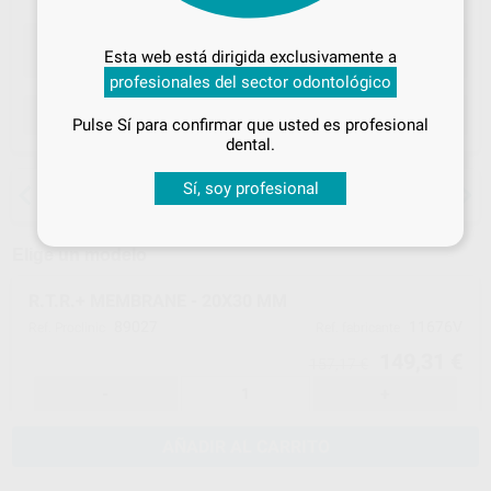
Desbloquea todas tus ventajas
Inicia sesión
para disfrutar de todos
Esta web está dirigida exclusivamente a
tus
descuentos y condiciones
profesionales del sector odontológico
especiales
ELEGIR CANTIDAD
Pulse Sí para confirmar que usted es profesional
¡Iniciar sesión!
dental.
15 días para cambiar de opinión salvo
Sí, soy profesional
anestesias
Elige un modelo
R.T.R.+ MEMBRANE - 20X30 MM
89027
11676V
Ref. Proclinic
Ref. fabricante
149,31 €
157,17 €
-
+
AÑADIR AL CARRITO