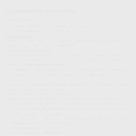
Características del producto
Proclinic informa:
Membrana sintética, reabsorbible y bicapa que proporciona las
condiciones correctas para la regeneración ósea.
Características:
R.T.R.+ Membrane está indicada para la regeneración tisular guiada (RTG)
y para la regeneración ósea guiada (ROG).
Características & beneficios
- Completamente reabsorbible: no es necesaria una segunda cirugía, su
tiempo de reabsorción, entre los 4 y los 6 meses, garantiza un rendimiento
validado para la regeneración ósea.
- Completamente sintética para eliminar el riesgo sanitario relacionado
con materiales de origen animal y para que sea adecuada para todos los
pacientes.
- La estructura bicapa permite una impermeabilidad completa y un gran
efecto barrera durante 4 semanas.
- La capa densa previene el crecimiento de tejido gingival en lugar de hueso
y capa porosa permite a las células óseas se adhieran y se desarrollen.
- R.T.R.+ Membrane es insensible a los enzimas salivares, así, en caso de
dehiscencia de la herida, puede dejarse en su sitio para proteger el injerto y
guiar la cicatrización de los tejidos.
- Fácil de usar y manipular. R.T.R.+ Membrane tiene las mismas
propiedades tanto seca como humedecida.
- Fácil ajuste directamente en boca.
- No es necesario suturarla o fijarla.