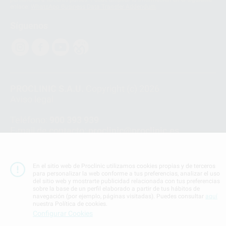
enlace:
WhatsApp Business Data Transfer Addendum
.
Síguenos
PROCLINIC S.A.U.
Copyright (c) 2026
Aviso legal
Teléfono:
900 393 939
E-mail de contacto:
proclinic@proclinic.es
Condiciones Generales de Contratación
y
Política
de privacidad
En el sitio web de Proclinic utilizamos cookies propias y de terceros
Información Corporativa
para personalizar la web conforme a tus preferencias, analizar el uso
del sitio web y mostrarte publicidad relacionada con tus preferencias
Política de Cookies
sobre la base de un perfil elaborado a partir de tus hábitos de
navegación (por ejemplo, páginas visitadas). Puedes consultar
aquí
nuestra Política de cookies.
SUBIR
Configurar Cookies