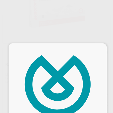
×
R.T.R.+ MEMBRANE - 20X30 MM
Marca
SEPTODONT
Contenido
1 unidad
Ref. Proclinic
89027
Ref. fabricante
11676V
Precio web
149
,31
€
157,17 €
Precio con IVA incluido 164,24 €