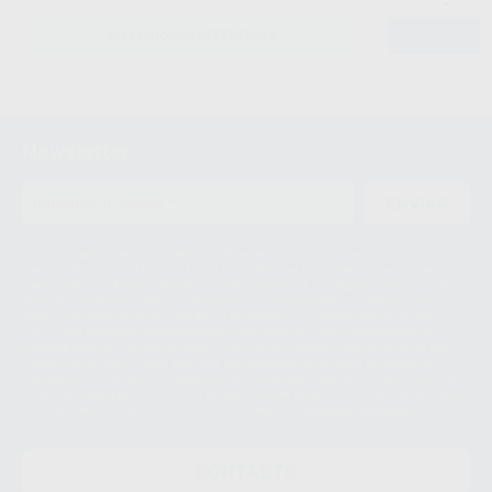
-
SELECCIONAR REFERENCIA
Newsletter
ENVIAR
Le informamos de que el Responsable del tratamiento de sus Datos
Personales es Proclinic S.A.U.. La Finalidad del tratamiento de sus Datos
Personales es el envío de información comercial. La legitimación para el
envío de la información comercial es su consentimiento prestado. Sus
datos únicamente serán cedidos a empresas vinculadas con Proclinic
S.A.U. que comercialicen productos similares del sector odontológico,
siempre bajo su consentimiento y no habrás cesión internacional de sus
Datos Personales. Podrá ejercitar los derechos de acceso, rectificación,
supresión, limitación y/o oposición al tratamiento de datos, entre otros, a
través de lopd@proclinic.es. Si desea conocer información adicional sobre
el tratamiento de datos personales, acceda a:
Protección de datos
CONTACTO