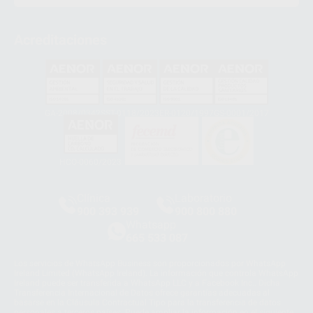
Acreditaciones
GA-2008/0342
SST-0118/2023
ER-0120/1997
GS-0001/2017
HCO-0060/2023
Clínica
Laboratorio
900 393 939
900 800 880
Whatsapp
665 533 087
Los servicios de WhatsApp Business son proporcionados por WhatsApp
Ireland Limited (WhatsApp Ireland). La información que controla WhatsApp
Ireland puede ser transferida a WhatsApp LLC y a Facebook Inc.. Dicha
Transferencia Internacional de Datos ofrece garantías adecuadas al
basarse en la Cláusula Contractual Tipo para la transferencia de datos
personales a terceros países. Puede ampliar la información en el siguiente