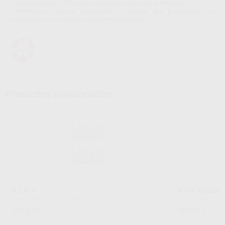
- Compatible con R.T.R.+ o con cualquier material de injerto óseo.
- Membrana sintética, reabsorbible y bicapa que proporciona las
condiciones correctas para la regeneración ósea.
Productos relacionados
R.T.R. +
R.T.R.+ MEMB
SEPTODONT
|
Ref. Grupo
SEPTODONT
|
Re
163
106
,87
€
,56
€