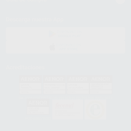
Descarga nuestra App
DISPONIBLE EN
GOOGLE PLAY
DISPONIBLE EN
APP STORE
Acreditaciones
GA-2008/0342
SST-0118/2023
ER-0120/1997
GS-0001/2017
HCO-0060/2023