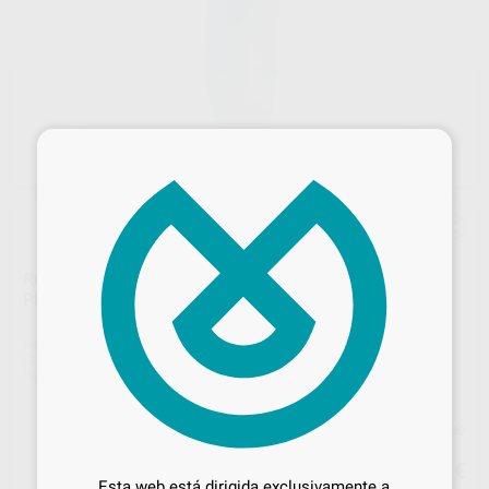
×
ROLLO PAPEL PARA CAMILLA VALAROLL AZUL
PLASTIFICADO 50X38CM
Marca
HARTMANN
Contenido
6 rollos de 180 unidades
Ref. Proclinic
98625
Ref. fabricante
6804853
Precio web
Desbloquea todas tus ventajas
221
,79
€
233,46 €
Inicia sesión
para disfrutar de todos
Esta web está dirigida exclusivamente a