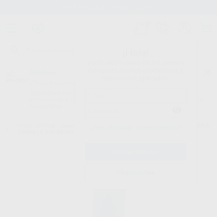
Stock de más de 15.000 productos
¡Hola!
Inicia sesión para ver los precios
del carrito con tus condiciones y
Proclinic
descuentos aplicados.
¿Todavía no tienes nuestra App?
¡Descárgala para ser siempre el primero en conocer nuestras
promociones y descuentos! Disponible en Google Play o App Store.
Google Play
Inicio
/
Clínica
/
Desechables
/
Varios:desechables
/
ROLLO PAPEL PARA
¿Has olvidado tu contraseña?
CAMILLA VALAROLL AZUL PLASTIFICADO 50X38CM
Registrarme