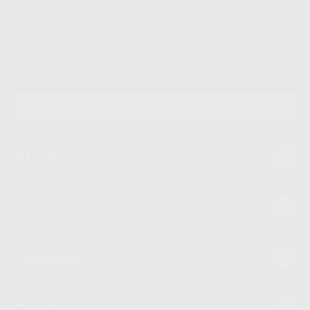
datos únicamente serán cedidos a empresas vinculadas con Proclinic
S.A.U. que comercialicen productos similares del sector odontológico,
siempre bajo su consentimiento y no habrás cesión internacional de sus
Datos Personales. Podrá ejercitar los derechos de acceso, rectificación,
supresión, limitación y/o oposición al tratamiento de datos, entre otros, a
través de lopd@proclinic.es. Si desea conocer información adicional sobre
el tratamiento de datos personales, acceda a:
Protección de datos
CONTACTO
Mi cuenta
Estudiantes
Conócenos
Guía de compra