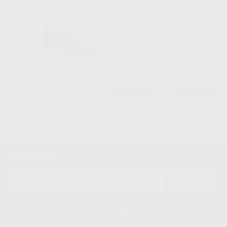
ROLLO PAPEL PARA CAMILLA
VALAROLL BLANCO 50X38CM
HARTMANN
|
Ref. 16231
8
,28
€
9,16 €
Oferta
-
+
AÑADIR
Newsletter
ENVIAR
Le informamos de que el Responsable del tratamiento de sus Datos
Personales es Proclinic S.A.U.. La Finalidad del tratamiento de sus Datos
Personales es el envío de información comercial. La legitimación para el
envío de la información comercial es su consentimiento prestado. Sus