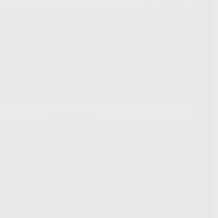
ENVIAR
ue el Responsable del tratamiento de sus Datos Personales es Proclinic
d del tratamiento de sus Datos Personales es el envío de información
imación para el envío de la información comercial es su consentimiento
s únicamente serán cedidos a empresas vinculadas con Proclinic S.A.U.
roductos similares del sector odontológico, siempre bajo su
 habrás cesión internacional de sus Datos Personales. Podrá ejercitar los
 rectificación, supresión, limitación y/o oposición al tratamiento de datos,
és de lopd@proclinic.es. Si desea conocer información adicional sobre el
os personales, acceda a:
Protección de datos
CONTACTO
Laboratorio
Whatsapp
39
900 800 880
665 533 087
hatsApp Business son proporcionados por WhatsApp Ireland Limited
. La información que controla WhatsApp Ireland puede ser transferida a
acebook Inc.. Dicha Transferencia Internacional de Datos ofrece
 al basarse en la Cláusula Contractual Tipo para la transferencia de