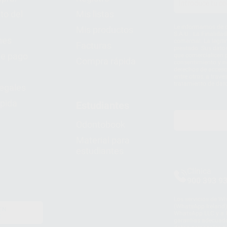
to del
Mis listas
Le informamos de q
Mis productos
S.A.U.. La Finalida
nes
comercial. La legit
Facturas
prestado. Sus dato
e pago
que comercialicen p
Compra rápida
consentimiento y no
derechos de acceso,
entre otros, a trav
tratamiento de dat
legales
pida
Estudiantes
Odontobook
Material para
estudiantes
Clínica
900 393 9
Los servicios de W
(WhatsApp Ireland)
EN
WhatsApp LLC y a F
E
garantías adecuadas