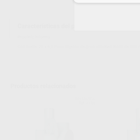
Características del producto
Proclinic informa:
Con fuelle: 25 x 6,5 Para objetos de gran volumen.Rollo de 100 m
Productos relacionados
SIN MARCA
Ref. 4138