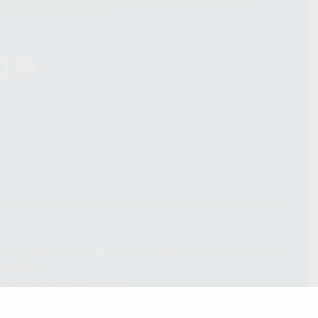
terceros países. Puede ampliar la información en el siguiente enlace:
s Data Transfer Addendum
.
ndiciones Generales de Contratación
y
Política de
ivacidad
formación Corporativa
lítica de Cookies