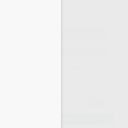
90
,58
€
35 €
 con IVA incluido 109,60 €
ELEGIR CANTIDAD
15 días para cambiar de opinión salvo anestesias
95,35 €
-
+
90,58 €
AÑADIR AL CARRITO
eciales