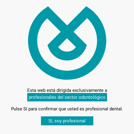
95,
Precio
Entrega en 24h
Esta web está dirigida exclusivamente a
profesionales del sector odontológico
A BANDEJAS
Pulse Sí para confirmar que usted es profesional dental.
Desbloquea todas tus ventajas
Sí, soy profesional
sesión
para disfrutar de todos tus
descuentos y condiciones esp