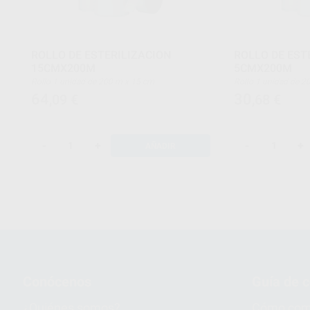
ROLLO DE ESTERILIZACION
ROLLO DE EST
15CMX200M
5CMX200M
Rollo 1 unidad de 200 m x 15 cm
Rollo 1 unidad d
64
30
,09
€
,68
€
-
+
-
+
AÑADIR
Conócenos
Guía de 
¿Quiénes somos?
Cómo com