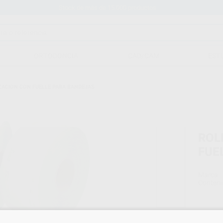
Stock de más de 15.000 productos
ORTODONCIA
CAD/CAM
EST
IZACION CON FUELLE PARA BANDEJAS
ROL
FUE
Marca
Conteni