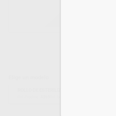
Envíos gratuitos desde 110€
Elige un modelo
ROLLO DE ESTERILIZACION CON FUELLE PAR
4365
RSSOGTUVCE250
Ref. Proclinic
Ref. fabricante
Inicia 