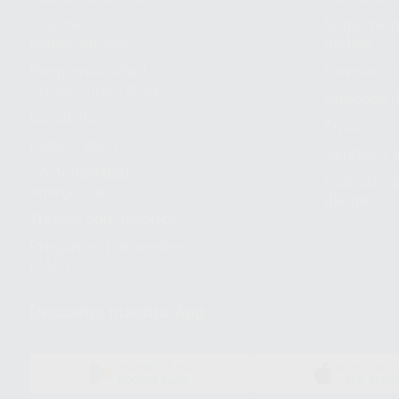
Nuestros
Seguimien
compromisos
pedido
Responsabilidad
Devolucio
Social Corporativa
Métodos d
Canal ético
Envío
Código ético
Símbolos 
Sostenibilidad
Compra rá
energética
dientes
Trabaja con nosotros
Preguntas Frecuentes
(FAQ)
Descarga nuestra App
DISPONIBLE EN
DISPONIBLE 
GOOGLE PLAY
APP STOR