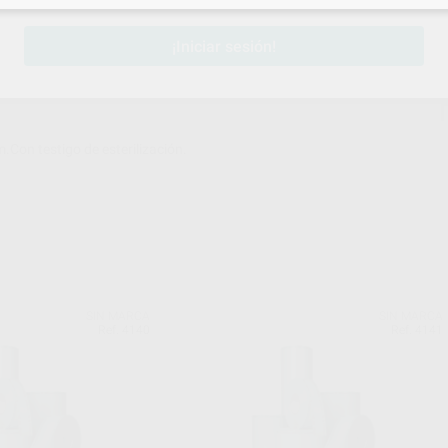
¡Iniciar sesión!
.Con testigo de esterilización.
SIN MARCA
SIN MARCA
Ref. 4140
Ref. 4141