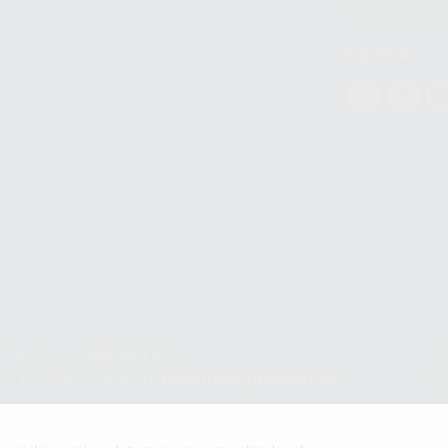
datos personales a 
WhatsApp Busines
Síguenos
Teléfono:
900 393 939
Co
pr
E-mail de contacto:
proclinic@proclinic.es
In
Po