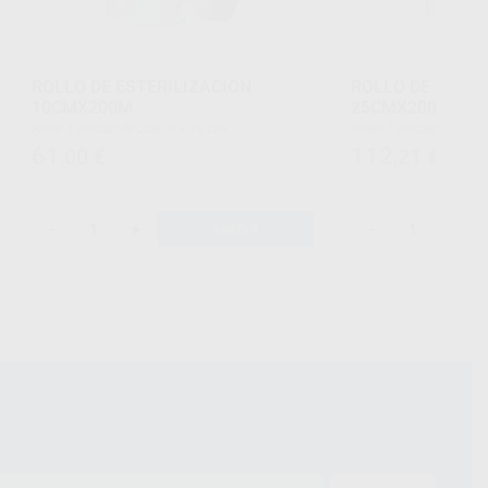
ROLLO DE ESTERILIZACION
ROLLO DE ESTER
10CMX200M
25CMX200M
Rollo 1 unidad de 200 m x 10 cm
Rollo 1 unidad de 20
61
112
,00
€
,21
€
-
+
-
+
AÑADIR