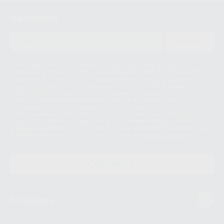
Newsletter
ENVIAR
Le informamos de que el Responsable del tratamiento de sus Datos
Personales es Proclinic S.A.U.. La Finalidad del tratamiento de sus Datos
Personales es el envío de información comercial. La legitimación para el
envío de la información comercial es su consentimiento prestado. Sus
datos únicamente serán cedidos a empresas vinculadas con Proclinic
S.A.U. que comercialicen productos similares del sector odontológico,
siempre bajo su consentimiento y no habrás cesión internacional de sus
Datos Personales. Podrá ejercitar los derechos de acceso, rectificación,
supresión, limitación y/o oposición al tratamiento de datos, entre otros, a
través de lopd@proclinic.es. Si desea conocer información adicional sobre
el tratamiento de datos personales, acceda a:
Protección de datos
CONTACTO
Mi cuenta