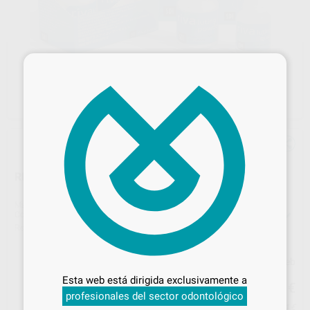
×
RIVA LUTING
Marca
SDI AUSTRALIA
Contenido
35 g de polvo + 25 g de líquido
Ref. Proclinic
98497
Ref. fabricante
8650508
Desbloquea todas tus ventajas
Precio web
Inicia sesión
para disfrutar de todos
84
Esta web está dirigida exclusivamente a
tus
descuentos y condiciones
,67
€
89,13 €
profesionales del sector odontológico
especiales
Precio con IVA incluido 93,14 €