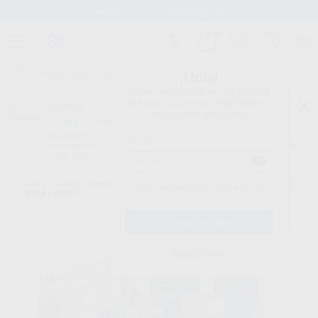
Stock de más de 15.000 productos
¡Hola!
Inicia sesión para ver los precios
del carrito con tus condiciones y
Proclinic
descuentos aplicados.
¿Todavía no tienes nuestra App?
¡Descárgala para ser siempre el primero en conocer nuestras
promociones y descuentos! Disponible en Google Play o App Store.
Google Play
Inicio
/
Clínica
/
Cementos
/
Cementos definitivos-ionómeros de vidrio
/
¿Has olvidado tu contraseña?
RIVA LUTING
Registrarme