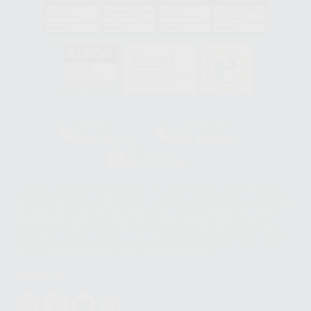
GA-2008/0342
SST-0118/2023
ER-0120/1997
GS-0001/2017
HCO-0060/2023
Clínica
Laboratorio
900 393 939
900 800 880
Whatsapp
665 533 087
Los servicios de WhatsApp Business son proporcionados por WhatsApp
Ireland Limited (WhatsApp Ireland). La información que controla WhatsApp
Ireland puede ser transferida a WhatsApp LLC y a Facebook Inc.. Dicha
Transferencia Internacional de Datos ofrece garantías adecuadas al
basarse en la Cláusula Contractual Tipo para la transferencia de datos
personales a terceros países. Puede ampliar la información en el siguiente
enlace:
WhatsApp Business Data Transfer Addendum
.
Síguenos