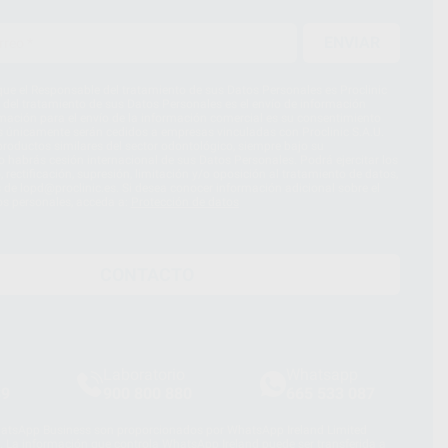
ENVIAR
ue el Responsable del tratamiento de sus Datos Personales es Proclinic
d del tratamiento de sus Datos Personales es el envío de información
imación para el envío de la información comercial es su consentimiento
s únicamente serán cedidos a empresas vinculadas con Proclinic S.A.U.
roductos similares del sector odontológico, siempre bajo su
 habrás cesión internacional de sus Datos Personales. Podrá ejercitar los
 rectificación, supresión, limitación y/o oposición al tratamiento de datos,
és de lopd@proclinic.es. Si desea conocer información adicional sobre el
os personales, acceda a:
Protección de datos
CONTACTO
Laboratorio
Whatsapp
39
900 800 880
665 533 087
hatsApp Business son proporcionados por WhatsApp Ireland Limited
. La información que controla WhatsApp Ireland puede ser transferida a