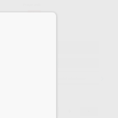
Precio web
-10%
¡Mejor oferta!
×
19
,72
€
80 €
o con IVA incluido 21,69 €
ELEGIR MODELO
15 días para cambiar de opinión salvo anestesias
19,72 €
-10%
-
+