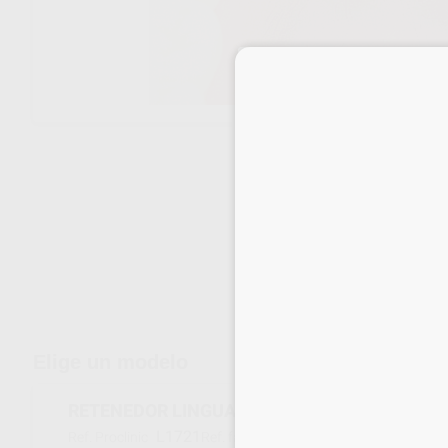
Envíos gratuitos desde 110€
Elige un modelo
RETENEDOR LINGUAL 29MM
L1721
F3836-29
Ref. Proclinic
Ref. fabricante