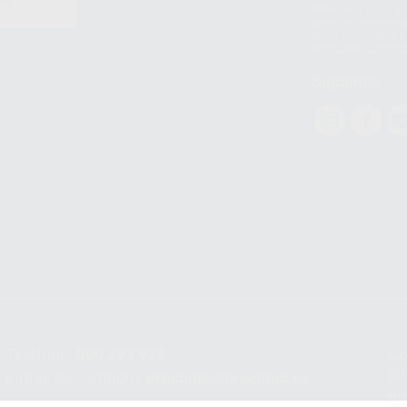
EN
WhatsApp LLC y a F
E
garantías adecuadas
datos personales a 
WhatsApp Busines
Síguenos
Teléfono:
900 393 939
Co
pr
E-mail de contacto:
proclinic@proclinic.es
In