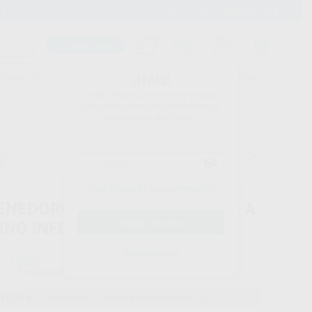
900 393 939
Envíos gratuitos desde 110€
Llama GRATIS a Clínica
Carrito mágico
UDIANTES
FOLLETOS
FORMACIONES
¡Hola!
Inicia sesión para ver los precios
del carrito con tus condiciones y
descuentos aplicados.
a
¿Has olvidado tu contraseña?
ENEDORES LINGUALES CANINO A
INO INFERIOR
Registrarme
LEONE
do
2 retenedores.
19,72 €
Comprando
1 unidad
te ahorras el
10%