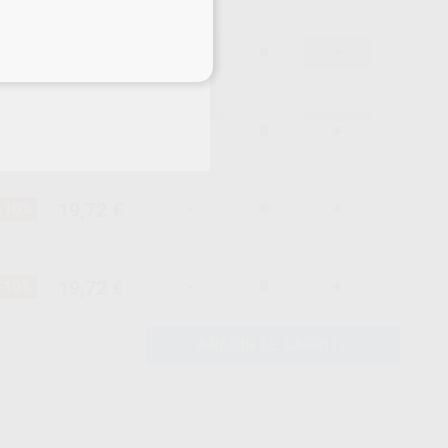
19,72 €
-10%
-
+
eciales
19,72 €
-10%
-
+
19,72 €
-10%
-
+
19,72 €
-10%
-
+
AÑADIR AL CARRITO