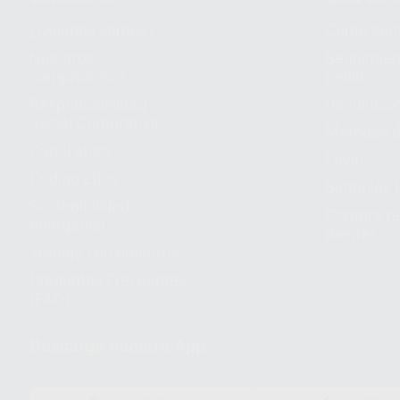
¿Quiénes somos?
Cómo com
Nuestros
Seguimien
compromisos
pedido
Responsabilidad
Devolucio
Social Corporativa
Métodos d
Canal ético
Envío
Código ético
Símbolos 
Sostenibilidad
Compra rá
energética
dientes
Trabaja con nosotros
Preguntas Frecuentes
(FAQ)
Descarga nuestra App