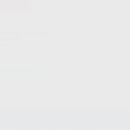
S LINGUALES LATERAL
SUPERIOR
dores.
04 €
CCIONAR REFERENCIA
compra
Mi cuenta
Newsletter