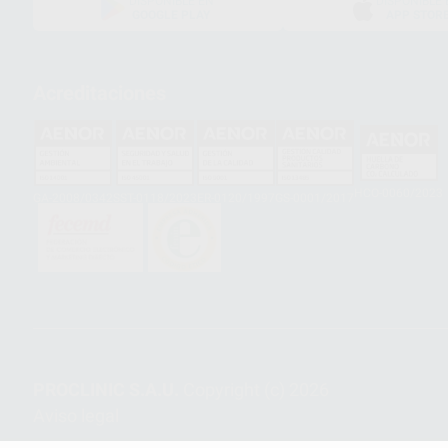
DISPONIBLE EN
DISPONIBLE 
GOOGLE PLAY
APP STOR
Acreditaciones
HCO-0060/2023
GA-2008/0342
SST-0118/2023
ER-0120/1997
GS-0001/2017
PROCLINIC S.A.U.
Copyright (c) 2026
Aviso legal