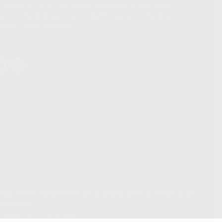
acebook Inc.. Dicha Transferencia Internacional de Datos ofrece
 al basarse en la Cláusula Contractual Tipo para la transferencia de
terceros países. Puede ampliar la información en el siguiente enlace:
s Data Transfer Addendum
.
ndiciones Generales de Contratación
y
Política de
ivacidad
formación Corporativa