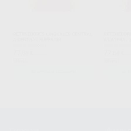
RETENEDORES LINGUALES CENTRAL
RETENEDORE
A CENTRAL SUPERIOR
A LATERAL 
Bolsa 10 retenedores.
Bolsa 10 retene
77
77
,84
€
,84
€
86,04 €
86,
Oferta
Oferta
SELECCIONAR REFERENCIA
SELE
Conócenos
Guía de 