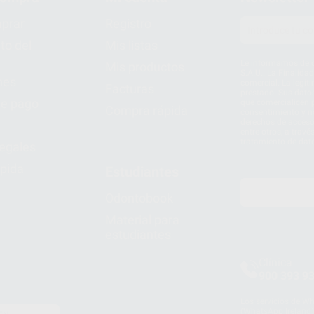
prar
Registro
to del
Mis listas
Le informamos de q
Mis productos
S.A.U.. La Finalida
nes
comercial. La legit
Facturas
prestado. Sus dato
e pago
que comercialicen p
Compra rápida
consentimiento y no
derechos de acceso,
entre otros, a trav
tratamiento de dat
legales
pida
Estudiantes
Odontobook
Material para
estudiantes
Clínica
900 393 9
Los servicios de W
(WhatsApp Ireland)