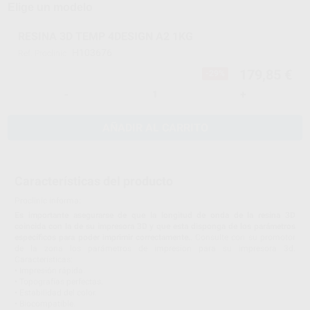
Elige un modelo
RESINA 3D TEMP 4DESIGN A2 1KG
H103676
Ref. Proclinic
179,85 €
-29%
-
+
AÑADIR AL CARRITO
Características del producto
Proclinic informa:
Es importante asegurarse de que la longitud de onda de la resina 3D
coincida con la de su impresora 3D y que esta disponga de los parámetros
específicos para poder imprimir correctamente.
. Consulte con su promotor
de la zona los parámetros de impresion para su impresora 3d.
Características:
• Impresión rápida.
• Topografías perfectas.
• Estabilidad del color.
• Biocompatible.