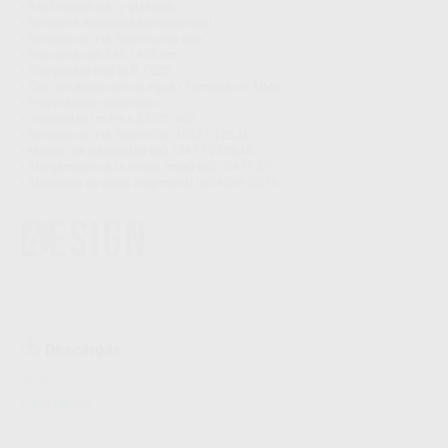
• Fácil manchado y glaseado.
• Excelente estabilidad dimensional.
• Resistencia a la flexión ultra alta.
• Funciona con 385 / 405 nm.
• Compatible con DLP / LCD.
• Casi sin absorción de agua.• Fórmula sin MMA.
• Propiedades mecánicas.
• Viscosidad (m.Pa.s 23 0C) 400.
• Resistencia a la flexión ISO 10477 125,46.
• Módulo de elasticidad ISO 10477 2329,48.
• Alargamiento a la rotura (mm) ISO 10477 3,7.
• Absorción de agua (mg/mm3) ISO 4049 0,078
Descargas
Archivo 1
Ficha técnica