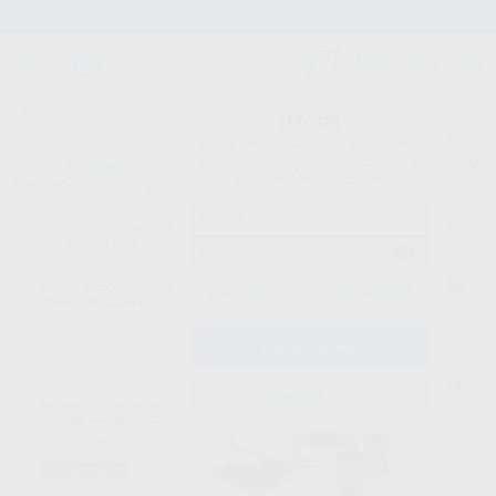
Stock de más de 15.000 productos
¡Hola!
Inicia sesión para ver los precios
del carrito con tus condiciones y
Proclinic
descuentos aplicados.
¿Todavía no tienes nuestra App?
¡Descárgala para ser siempre el primero en conocer nuestras
promociones y descuentos! Disponible en Google Play o App Store.
Google Play
Inicio
/
Laboratorio
/
Cad/cam
/
Resinas 3d provisionales
/
RESINA 3D
¿Has olvidado tu contraseña?
TEMP 4DESIGN A2 1KG
Registrarme