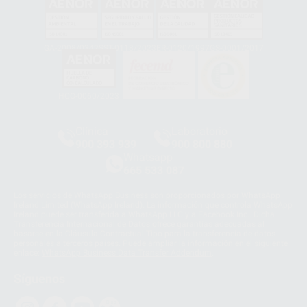
GA-2008/0342
SST-0118/2023
ER-0120/1997
GS-0001/2017
HCO-0060/2023
Clínica
Laboratorio
900 393 939
900 800 880
Whatsapp
665 533 087
Los servicios de WhatsApp Business son proporcionados por WhatsApp
Ireland Limited (WhatsApp Ireland). La información que controla WhatsApp
Ireland puede ser transferida a WhatsApp LLC y a Facebook Inc.. Dicha
Transferencia Internacional de Datos ofrece garantías adecuadas al
basarse en la Cláusula Contractual Tipo para la transferencia de datos
personales a terceros países. Puede ampliar la información en el siguiente
enlace:
WhatsApp Business Data Transfer Addendum
.
Síguenos