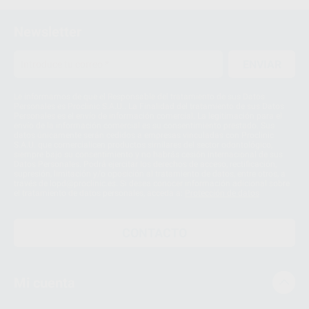
Newsletter
ENVIAR
Le informamos de que el Responsable del tratamiento de sus Datos
Personales es Proclinic S.A.U.. La Finalidad del tratamiento de sus Datos
Personales es el envío de información comercial. La legitimación para el
envío de la información comercial es su consentimiento prestado. Sus
datos únicamente serán cedidos a empresas vinculadas con Proclinic
S.A.U. que comercialicen productos similares del sector odontológico,
siempre bajo su consentimiento y no habrás cesión internacional de sus
Datos Personales. Podrá ejercitar los derechos de acceso, rectificación,
supresión, limitación y/o oposición al tratamiento de datos, entre otros, a
través de lopd@proclinic.es. Si desea conocer información adicional sobre
el tratamiento de datos personales, acceda a:
Protección de datos
CONTACTO
Mi cuenta