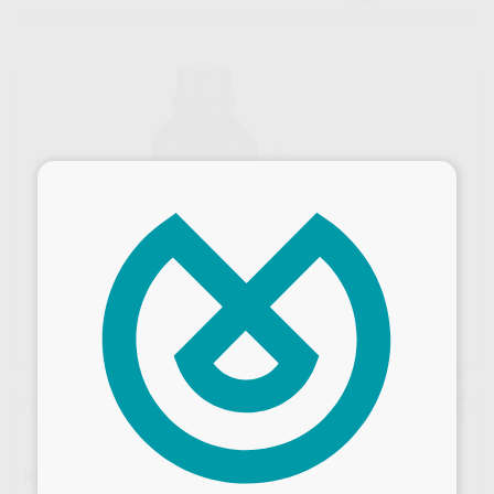
×
Oferta
Desbloquea todas tus ventajas
RESINA 3D TEMP 4DESIGN A2 1KG