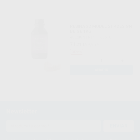
RESINA 3D MODEL ST 4DESIGN
BEIGE 1KG
4DESIGN
|
Ref. H103610
71
,21
€
99,95 €
Oferta
-
+
AÑADIR
Newsletter
ENVIAR