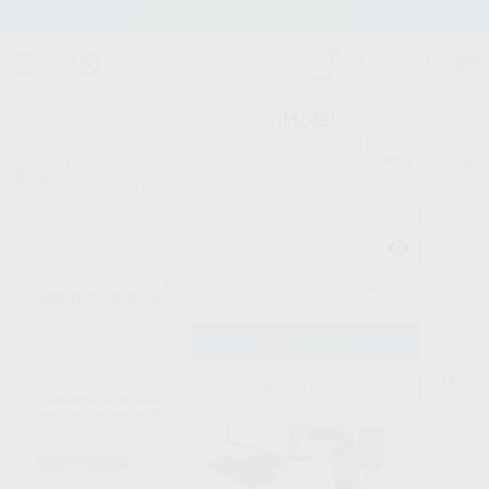
Stock de más de 15.000 productos
¡Hola!
Inicia sesión para ver los precios
del carrito con tus condiciones y
Proclinic
descuentos aplicados.
¿Todavía no tienes nuestra App?
¡Descárgala para ser siempre el primero en conocer nuestras
promociones y descuentos! Disponible en Google Play o App Store.
Google Play
Inicio
/
Laboratorio
/
Cad/cam
/
Resinas 3d modelos
/
RESINA 3D
¿Has olvidado tu contraseña?
MODELOS HP 4DESIGN
Registrarme