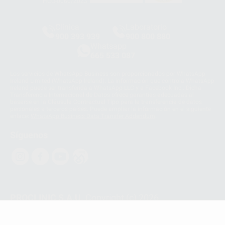
HCO-0060/2023
Clínica
Laboratorio
900 393 939
900 800 880
Whatsapp
665 533 087
Los servicios de WhatsApp Business son proporcionados por WhatsApp
Ireland Limited (WhatsApp Ireland). La información que controla WhatsApp
Ireland puede ser transferida a WhatsApp LLC y a Facebook Inc.. Dicha
Transferencia Internacional de Datos ofrece garantías adecuadas al
basarse en la Cláusula Contractual Tipo para la transferencia de datos
personales a terceros países. Puede ampliar la información en el siguiente
enlace:
WhatsApp Business Data Transfer Addendum
.
Síguenos
PROCLINIC S.A.U.
Copyright (c) 2026
Aviso legal