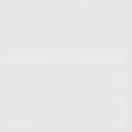
Le informamos de que el Responsable del tratamiento de sus Datos
Personales es Proclinic S.A.U.. La Finalidad del tratamiento de sus Datos
Personales es el envío de información comercial. La legitimación para el
envío de la información comercial es su consentimiento prestado. Sus
datos únicamente serán cedidos a empresas vinculadas con Proclinic
S.A.U. que comercialicen productos similares del sector odontológico,
siempre bajo su consentimiento y no habrás cesión internacional de sus
Datos Personales. Podrá ejercitar los derechos de acceso, rectificación,
supresión, limitación y/o oposición al tratamiento de datos, entre otros, a
través de lopd@proclinic.es. Si desea conocer información adicional sobre
el tratamiento de datos personales, acceda a:
Protección de datos
CONTACTO
Mi cuenta
Estudiantes
Conócenos