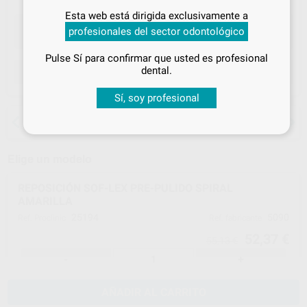
Inicia sesión
para disfrutar de todos
Esta web está dirigida exclusivamente a
tus
descuentos y condiciones
profesionales del sector odontológico
especiales
Pulse Sí para confirmar que usted es profesional
¡Iniciar sesión!
dental.
ELEGIR CANTIDAD
Sí, soy profesional
15 días para cambiar de opinión salvo
anestesias
Elige un modelo
REPOSICIÓN SOF-LEX PRE-PULIDO SPIRAL
AMARILLA
25194
5090
Ref. Proclinic
Ref. fabricante
52,37 €
55,13 €
-
+
AÑADIR AL CARRITO