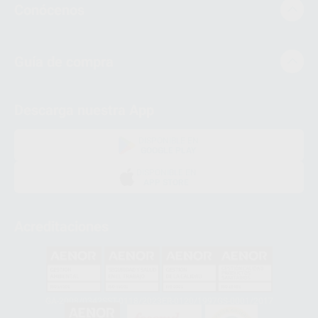
Conócenos
Guía de compra
Descarga nuestra App
DISPONIBLE EN
GOOGLE PLAY
DISPONIBLE EN
APP STORE
Acreditaciones
GA-2008/0342
SST-0118/2023
ER-0120/1997
GS-0001/2017