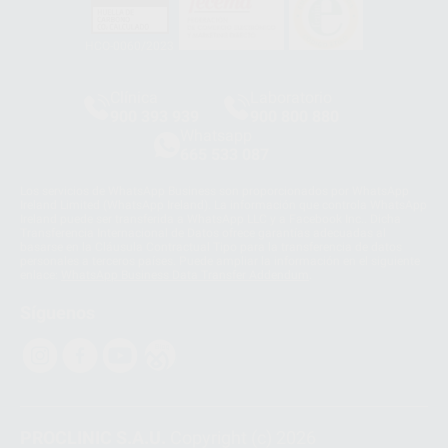
HCO-0060/2023
Clínica
Laboratorio
900 393 939
900 800 880
Whatsapp
665 533 087
Los servicios de WhatsApp Business son proporcionados por WhatsApp
Ireland Limited (WhatsApp Ireland). La información que controla WhatsApp
Ireland puede ser transferida a WhatsApp LLC y a Facebook Inc.. Dicha
Transferencia Internacional de Datos ofrece garantías adecuadas al
basarse en la Cláusula Contractual Tipo para la transferencia de datos
personales a terceros países. Puede ampliar la información en el siguiente
enlace:
WhatsApp Business Data Transfer Addendum
.
Síguenos
PROCLINIC S.A.U.
Copyright (c) 2026