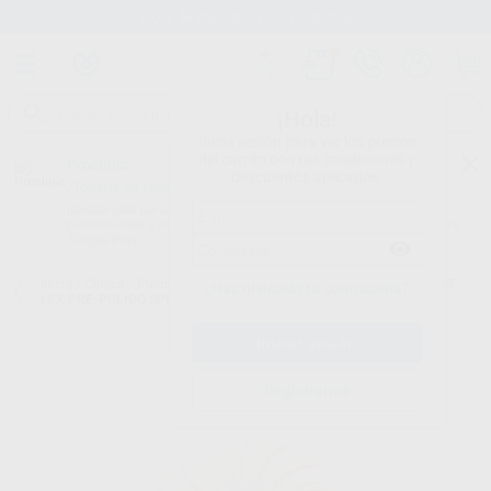
Stock de más de 15.000 productos
¡Hola!
Inicia sesión para ver los precios
del carrito con tus condiciones y
Proclinic
descuentos aplicados.
¿Todavía no tienes nuestra App?
¡Descárgala para ser siempre el primero en conocer nuestras
promociones y descuentos! Disponible en Google Play o App Store.
Google Play
Inicio
/
Clínica
/
Pulido
/
Pulidores para composite
/
REPOSICIÓN SOF-
¿Has olvidado tu contraseña?
LEX PRE-PULIDO SPIRAL AMARILLA
Registrarme