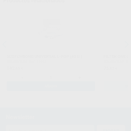
Productos relacionados
SCOTCHBOND UNIVERSAL L-POP (40 U.)
FILTEK ONE C
SOLVENTUM
|
Ref. 74943
SOLVENTUM
|
Re
142
75
,65
€
,82
€
-
+
AÑADIR
SE
Newsletter
ENVIAR