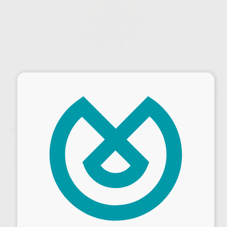
×
REPOSICIÓN SOF-LEX PRE-PULIDO SPIRAL AMARILLA
Marca
SOLVENTUM
Contenido
15 unidades
Ref. Proclinic
25194
Ref. fabricante
5090
Precio web
52
,37
€
55,13 €
Desbloquea todas tus ventajas
Precio con IVA incluido 63,37 €