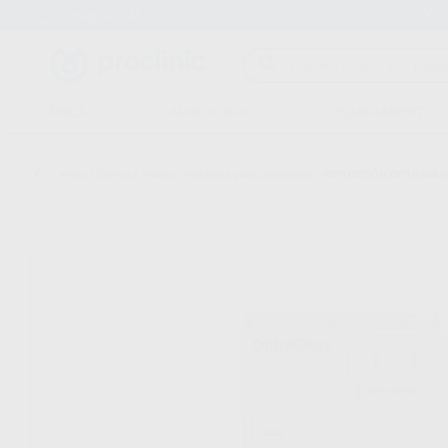
Entrega en 24h
15 días para cambiar de opinión
CLÍNICA
LABORATORIO
EQUIPAMIENTO
Inicio
/
Clínica
/
Pulido
/
Pulidores para composite
/
REPOSICIÓN OPTRAGLO