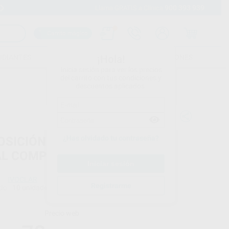
900 393 939
Envíos gratuitos desde 110€
Llama GRATIS a Clínica
Carrito mágico
UDIANTES
FOLLETOS
FORMACIONES
¡Hola!
Inicia sesión para ver los precios
del carrito con tus condiciones y
descuentos aplicados.
¿Has olvidado tu contraseña?
OSICIÓN OPTRAGLOSS PULIDO
AL COMPOSITE
IVOCLAR
Registrarme
do
10 unidades
Precio web