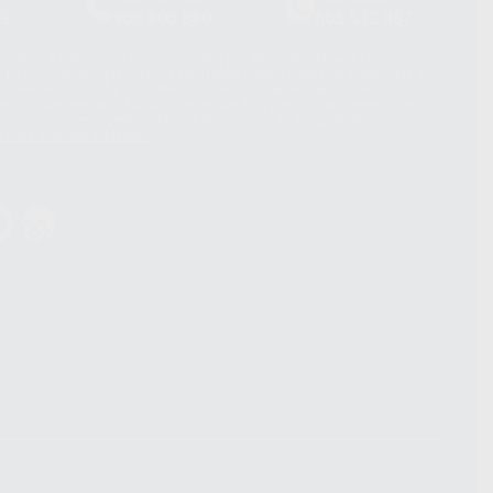
39
900 800 880
665 533 087
hatsApp Business son proporcionados por WhatsApp Ireland Limited
. La información que controla WhatsApp Ireland puede ser transferida a
acebook Inc.. Dicha Transferencia Internacional de Datos ofrece
 al basarse en la Cláusula Contractual Tipo para la transferencia de
terceros países. Puede ampliar la información en el siguiente enlace:
s Data Transfer Addendum
.