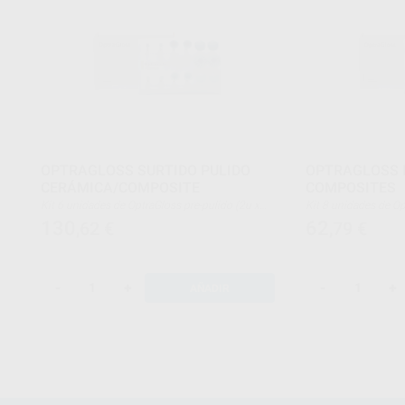
OPTRAGLOSS SURTIDO PULIDO
OPTRAGLOSS K
CERÁMICA/COMPOSITE
COMPOSITES
Kit 6 unidades de OptraGloss pre-pulido (2u x
Kit 8 unidades de OptraGloss pulido final (2u x
llama + 2u x copa + 2u x disco) + 8 unidades
copa + 2u x disco + 
130
62
,62
€
,79
€
OptraGloss pulido final (2u x llama + 2u x copa +
2u x disco + 2u x espiral)
-
+
-
+
AÑADIR