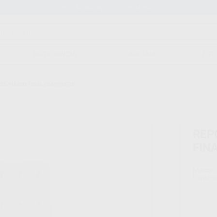
Stock de más de 15.000 productos
ORTODONCIA
CAD/CAM
EST
SS PULIDO FINAL COMPOSITE
REP
FIN
Marca
Conteni