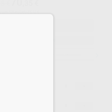
70
,35
€
05 €
o con IVA incluido 85,12 €
×
ELEGIR MODELO
15 días para cambiar de opinión salvo anestesias
74,05 €
-
+
70,35 €
74,05 €
-
+
70,35 €