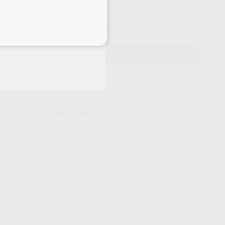
74,05 €
-
+
70,35 €
eciales
AÑADIR AL CARRITO
Descargas
Ficha técnica
Hojas de seguridad