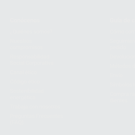
Conócenos
Guía de 
¿Quiénes somos?
Cómo com
Nuestros
Seguimien
compromisos
pedido
Responsabilidad
Devolucio
Social Corporativa
Métodos d
Canal ético
Envío
Código ético
Símbolos 
Sostenibilidad
Compra rá
energética
dientes
Trabaja con nosotros
Preguntas Frecuentes
(FAQ)