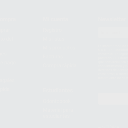
compra
Mi cuenta
Newsletter
prar
Registro
to del
Mis listas
Le informamos de q
Mis productos
S.A.U.. La Finalida
nes
comercial. La legit
Facturas
prestado. Sus dato
e pago
que comercialicen p
Compra rápida
consentimiento y no
derechos de acceso,
entre otros, a trav
tratamiento de dat
legales
pida
Estudiantes
Odontobook
Material para
estudiantes
Clínica