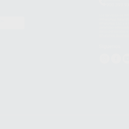
900 393 9
Los servicios de W
(WhatsApp Ireland)
EN
WhatsApp LLC y a F
E
garantías adecuadas
datos personales a 
WhatsApp Busines
Síguenos