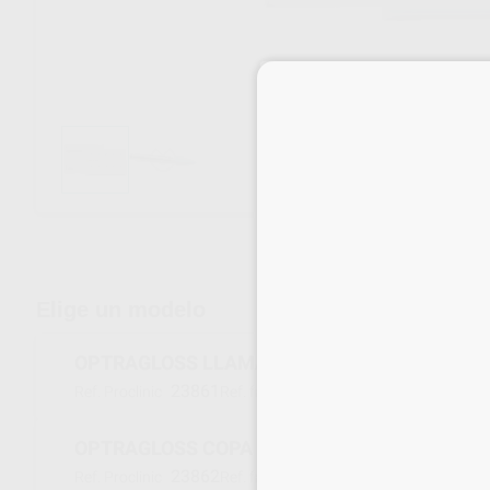
Envíos gratuitos desde 110€
Elige un modelo
OPTRAGLOSS LLAMA PULIDO FINAL COMPOS
23861
684554AN
Ref. Proclinic
Ref. fabricante
OPTRAGLOSS COPA PULIDO FINAL COMPOSIT
23862
684550AN
Ref. Proclinic
Ref. fabricante