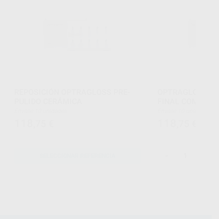
REPOSICIÓN OPTRAGLOSS PRE-
OPTRAGLOSS ES
PULIDO CERÁMICA
FINAL COMPOSI
Envase 10 unidades
Envase 10 unidades
118
118
,75
€
,75
€
-
+
SELECCIONAR REFERENCIA