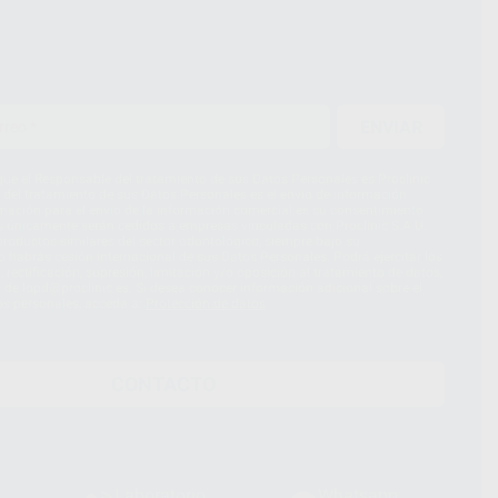
ENVIAR
ue el Responsable del tratamiento de sus Datos Personales es Proclinic
d del tratamiento de sus Datos Personales es el envío de información
imación para el envío de la información comercial es su consentimiento
s únicamente serán cedidos a empresas vinculadas con Proclinic S.A.U.
roductos similares del sector odontológico, siempre bajo su
 habrás cesión internacional de sus Datos Personales. Podrá ejercitar los
 rectificación, supresión, limitación y/o oposición al tratamiento de datos,
és de lopd@proclinic.es. Si desea conocer información adicional sobre el
os personales, acceda a:
Protección de datos
CONTACTO
Laboratorio
Whatsapp