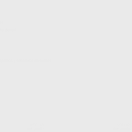
as
ta dental
espática y cerámica de óxidos
IVOCLAR
IVOCLAR
Ref. 23857
Ref. 23856