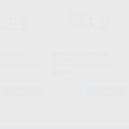
IT PULIDO
OPTRAGLOSS KIT PULIDO
CERÁMICA
Kit 3 unidades de OptraGloss Pre-Pulido (1u x
2u x espiral
llama + 1u x copa + 1u x disco) + 4 unidades de
65
,45
€
OptraGloss Pulido final (1u x llama + 1u x copa +
1u x disco + 1u x espiral)
-
+
AÑADIR
AÑADIR