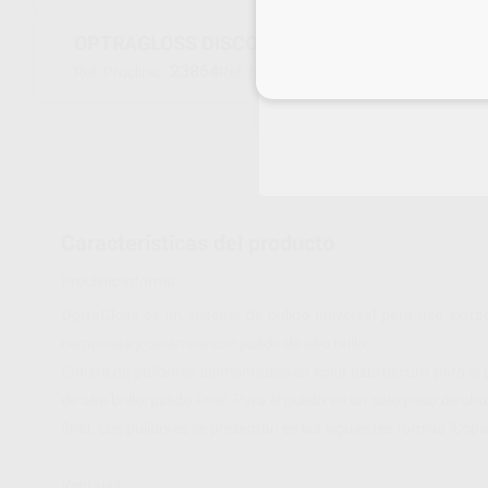
OPTRAGLOSS DISCO PULIDO FINAL COMPOSI
23864
684552AN
Ref. Proclinic
Ref. fabricante
Inicia 
Características del producto
Proclinic informa:
OptraGloss es un sistema de pulido universal para uso extrao
composite y cerámica con pulido de alto brillo.
Consta de pulidores diamantados en color azul oscuro para el p
de alto brillo/pulido final. Para el pulido en un solo paso de obt
final. Los pulidores se presentan en las siguientes formas ''Copa'', ''
Ventajas