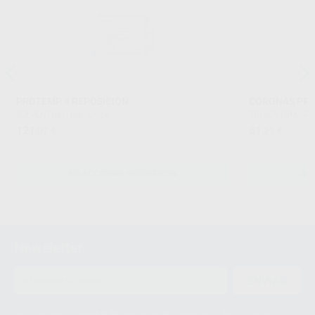
PROTEMP 4 REPOSICION
CORONAS PRO
SOLVENTUM
|
Ref. Grupo
SOLVENTUM
|
Re
121
51
,07
€
,21
€
SELECCIONAR REFERENCIA
SE
Newsletter
ENVIAR
Le informamos de que el Responsable del tratamiento de sus Datos