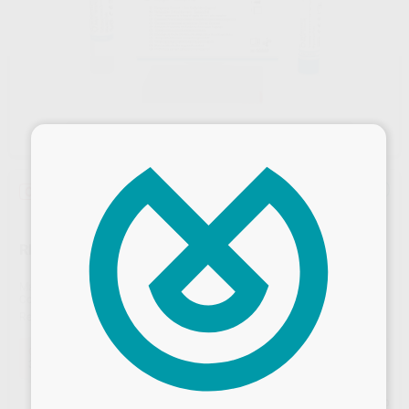
×
Oferta
RELYX TEMP NE
Marca
SOLVENTUM
Contenido
35 g de pasta base + 13 g de pasta catalizadora
Ref. Proclinic
4580
Ref. fabricante
56660
Oferta
30,41 €
Comprando
1 unidad
te ahorras el
27%
Desbloquea todas tus ventajas
Precio web