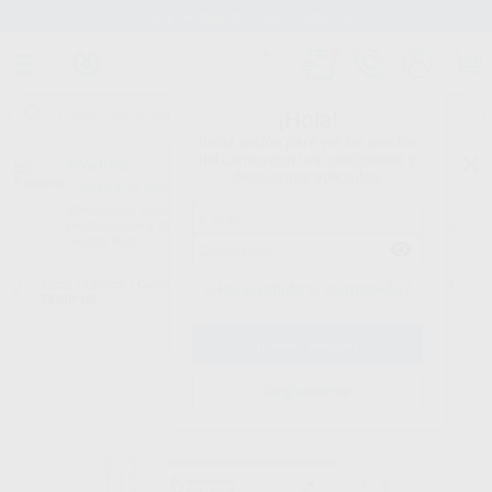
Stock de más de 15.000 productos
¡Hola!
Inicia sesión para ver los precios
del carrito con tus condiciones y
Proclinic
descuentos aplicados.
¿Todavía no tienes nuestra App?
¡Descárgala para ser siempre el primero en conocer nuestras
promociones y descuentos! Disponible en Google Play o App Store.
Google Play
Inicio
/
Clínica
/
Cementos
/
Cementos de pegado provisional
/
RELYX
¿Has olvidado tu contraseña?
TEMP NE
Registrarme