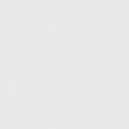
Clínica
Laboratorio
900 393 939
900 800 880
Whatsapp
665 533 087
Los servicios de WhatsApp Business son proporcionados por WhatsApp
Ireland Limited (WhatsApp Ireland). La información que controla WhatsApp
Ireland puede ser transferida a WhatsApp LLC y a Facebook Inc.. Dicha
Transferencia Internacional de Datos ofrece garantías adecuadas al
basarse en la Cláusula Contractual Tipo para la transferencia de datos
personales a terceros países. Puede ampliar la información en el siguiente
enlace:
WhatsApp Business Data Transfer Addendum
.
Síguenos
PROCLINIC S.A.U.
Copyright (c) 2026
Aviso legal