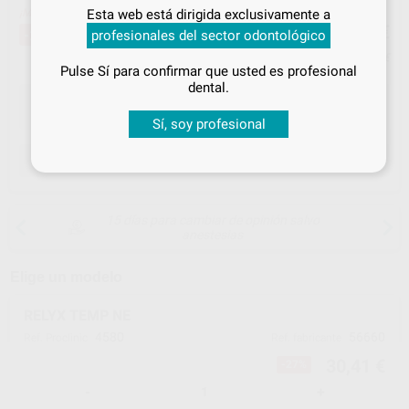
Inicia sesión
para disfrutar de todos
Esta web está dirigida exclusivamente a
¡Mejor oferta!
30
tus
descuentos y condiciones
,41
€
41,41 €
-27%
profesionales del sector odontológico
especiales
Precio con IVA incluido 33,45 €
Pulse Sí para confirmar que usted es profesional
¡Iniciar sesión!
dental.
Sí, soy profesional
ELEGIR CANTIDAD
15 días para cambiar de opinión salvo
anestesias
Elige un modelo
RELYX TEMP NE
4580
56660
Ref. Proclinic
Ref. fabricante
30,41 €
-27%
-
+