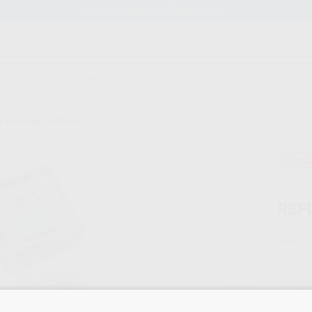
Stock de más de 15.000 productos
ORTODONCIA
CAD/CAM
EST
E PALADARES DORADO
Ofert
REF
Marca
Conteni
Oferta