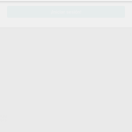
¡Iniciar sesión!
RUM
3813