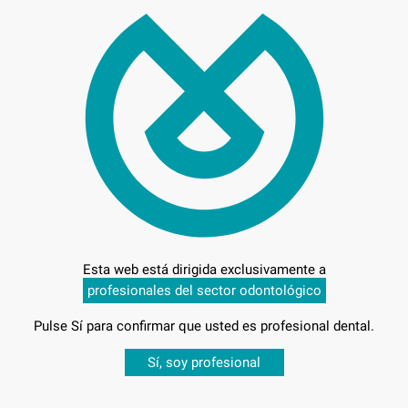
221
Entrega en 24h
Esta web está dirigida exclusivamente a
profesionales del sector odontológico
Pulse Sí para confirmar que usted es profesional dental.
Desbloquea todas tus ventajas
Sí, soy profesional
-
sesión
para disfrutar de todos tus
descuentos y condiciones esp