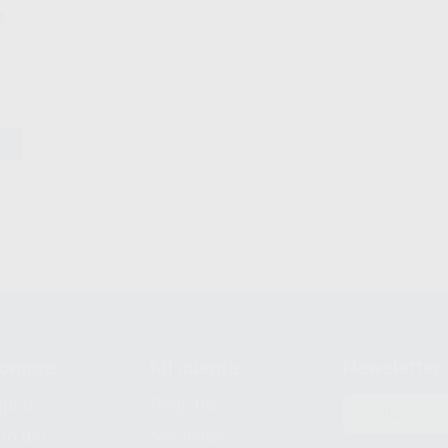
S
compra
Mi cuenta
Newsletter
prar
Registro
to del
Mis listas