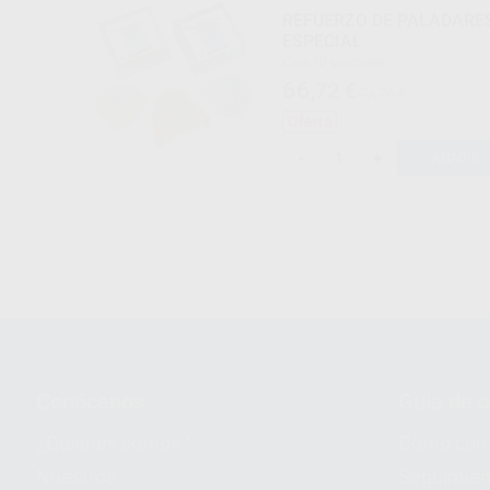
REFUERZO DE PALADARE
ESPECIAL
Caja 10 unidades
66
,72
€
73,74 €
Oferta
-
+
AÑADIR
Conócenos
Guía de 
¿Quiénes somos?
Cómo com
Nuestros
Seguimien