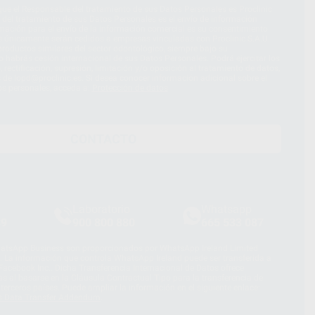
ue el Responsable del tratamiento de sus Datos Personales es Proclinic
d del tratamiento de sus Datos Personales es el envío de información
imación para el envío de la información comercial es su consentimiento
s únicamente serán cedidos a empresas vinculadas con Proclinic S.A.U.
roductos similares del sector odontológico, siempre bajo su
 habrás cesión internacional de sus Datos Personales. Podrá ejercitar los
 rectificación, supresión, limitación y/o oposición al tratamiento de datos,
és de lopd@proclinic.es. Si desea conocer información adicional sobre el
os personales, acceda a:
Protección de datos
CONTACTO
Laboratorio
Whatsapp
39
900 800 880
665 533 087
hatsApp Business son proporcionados por WhatsApp Ireland Limited
. La información que controla WhatsApp Ireland puede ser transferida a
acebook Inc.. Dicha Transferencia Internacional de Datos ofrece
 al basarse en la Cláusula Contractual Tipo para la transferencia de
terceros países. Puede ampliar la información en el siguiente enlace:
s Data Transfer Addendum
.