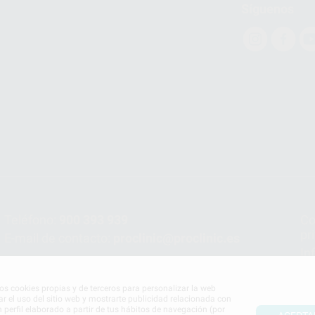
Síguenos
Teléfono:
900 393 939
Co
pr
E-mail de contacto:
proclinic@proclinic.es
In
Po
mos cookies propias y de terceros para personalizar la web
ar el uso del sitio web y mostrarte publicidad relacionada con
n perfil elaborado a partir de tus hábitos de navegación (por