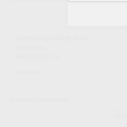
Características del producto
Proclinic informa:
Acero inoxidable. 0,4 mm.
DENTAURUM
Productos relacionados
DENTAU
Ref. H0