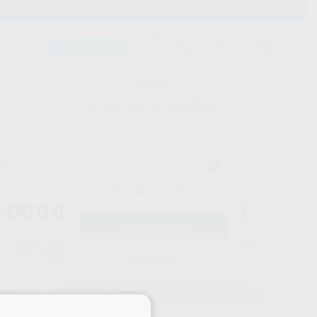
900 393 939
Envíos gratuitos desde 110€
Llama GRATIS a Clínica
Carrito mágico
UDIANTES
FOLLETOS
FORMACIONES
¡Hola!
Inicia sesión para ver los precios
del carrito con tus condiciones y
descuentos aplicados.
a
¿Has olvidado tu contraseña?
UERZO DE PALADARES DORADO
DENTAURUM
Ref. Proclinic
H03815
do
10 unidades
Ref. fabricante
Registrarme
318-104-00
200,23 €
Comprando
1 unidad
te ahorras el
10%
×