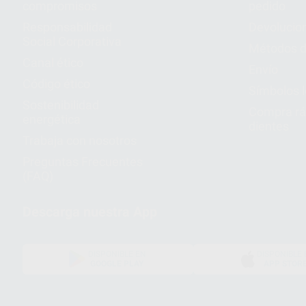
compromisos
pedido
Responsabilidad
Devolucio
Social Corporativa
Métodos d
Canal ético
Envío
Código ético
Símbolos 
Sostenibilidad
Compra rá
energética
dientes
Trabaja con nosotros
Preguntas Frecuentes
(FAQ)
Descarga nuestra App
DISPONIBLE EN
DISPONIBLE 
GOOGLE PLAY
APP STOR