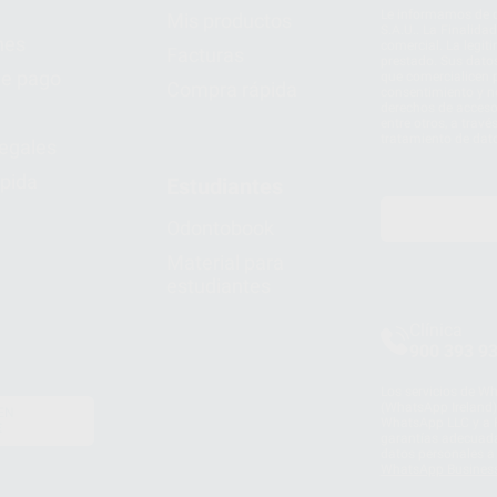
Le informamos de q
Mis productos
S.A.U.. La Finalida
nes
comercial. La legit
Facturas
prestado. Sus dato
e pago
que comercialicen p
Compra rápida
consentimiento y no
derechos de acceso,
entre otros, a trav
tratamiento de dat
legales
pida
Estudiantes
Odontobook
Material para
estudiantes
Clínica
900 393 9
Los servicios de W
(WhatsApp Ireland)
EN
WhatsApp LLC y a F
E
garantías adecuadas
datos personales a 
WhatsApp Busines