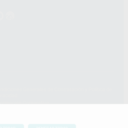
ndiciones Generales de Contratación
y
Política de
ivacidad
formación Corporativa
lítica de Cookies