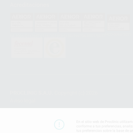
Acreditaciones
HCO-0060/2023
GA-2008/0342
SST-0118/2023
ER-0120/1997
GS-0001/2017
PROCLINIC S.A.U.
Copyright (c) 2026
Aviso legal
En el sitio web de Proclinic utiliza
conforme a tus preferencias, analiz
tus preferencias sobre la base de u