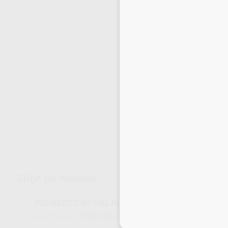
Envíos gratuitos desde 110€
Elige un modelo
REFUERZO DE PALADARES DORADO
H03815
318-104-00
Ref. Proclinic
Ref. fabricante
Inicia 