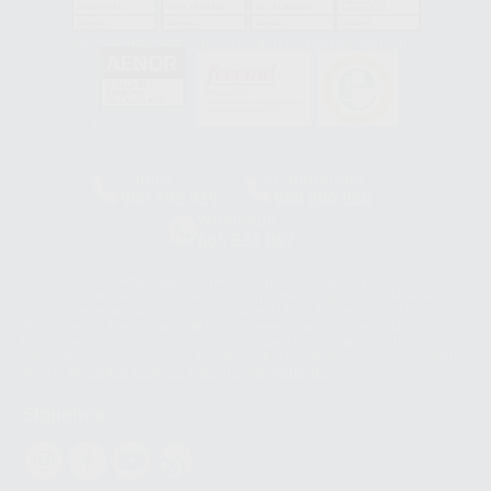
GA-2008/0342
SST-0118/2023
ER-0120/1997
GS-0001/2017
HCO-0060/2023
Clínica
Laboratorio
900 393 939
900 800 880
Whatsapp
665 533 087
Los servicios de WhatsApp Business son proporcionados por WhatsApp
Ireland Limited (WhatsApp Ireland). La información que controla WhatsApp
Ireland puede ser transferida a WhatsApp LLC y a Facebook Inc.. Dicha
Transferencia Internacional de Datos ofrece garantías adecuadas al
basarse en la Cláusula Contractual Tipo para la transferencia de datos
personales a terceros países. Puede ampliar la información en el siguiente
enlace:
WhatsApp Business Data Transfer Addendum
.
Síguenos