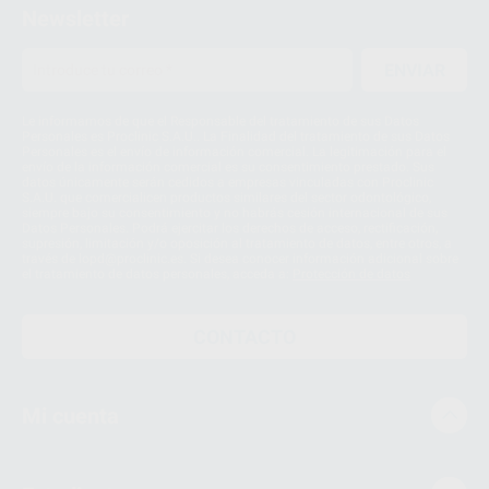
Newsletter
ENVIAR
Le informamos de que el Responsable del tratamiento de sus Datos
Personales es Proclinic S.A.U.. La Finalidad del tratamiento de sus Datos
Personales es el envío de información comercial. La legitimación para el
envío de la información comercial es su consentimiento prestado. Sus
datos únicamente serán cedidos a empresas vinculadas con Proclinic
S.A.U. que comercialicen productos similares del sector odontológico,
siempre bajo su consentimiento y no habrás cesión internacional de sus
Datos Personales. Podrá ejercitar los derechos de acceso, rectificación,
supresión, limitación y/o oposición al tratamiento de datos, entre otros, a
través de lopd@proclinic.es. Si desea conocer información adicional sobre
el tratamiento de datos personales, acceda a:
Protección de datos
CONTACTO
Mi cuenta