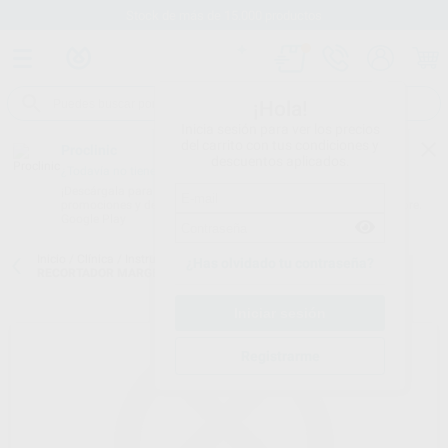
Stock de más de 15.000 productos
¡Hola!
Inicia sesión para ver los precios
del carrito con tus condiciones y
Proclinic
descuentos aplicados.
¿Todavía no tienes nuestra App?
¡Descárgala para ser siempre el primero en conocer nuestras
promociones y descuentos! Disponible en Google Play o App Store.
Google Play
Inicio
/
Clínica
/
Instrumental
/
Cinceles/recortadores de márgenes
/
¿Has olvidado tu contraseña?
RECORTADOR MARGENES SATIN STEEL
Registrarme