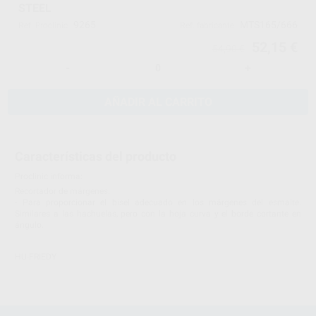
STEEL
9265
MTS165/666
Ref. Proclinic
Ref. fabricante
52,15 €
54,90 €
-
+
AÑADIR AL CARRITO
Características del producto
Proclinic informa:
Recortador de márgenes.
- Para proporcionar el bisel adecuado en los márgenes del esmalte.
Similares a las hachuelas, pero con la hoja curva y el borde cortante en
ángulo.
HU-FRIEDY