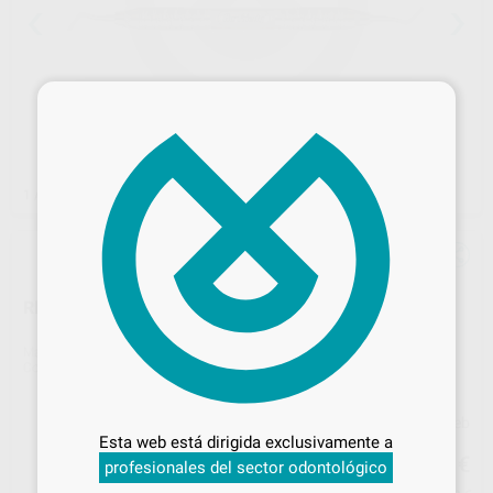
×
1
/ 2
RECORTADOR MARGENES SATIN STEEL
Marca
HU-FRIEDY
Contenido
1 unidad
Desbloquea todas tus ventajas
Precio web
Inicia sesión
para disfrutar de todos
Esta web está dirigida exclusivamente a
52
tus
descuentos y condiciones
,15
€
54,90 €
profesionales del sector odontológico
especiales